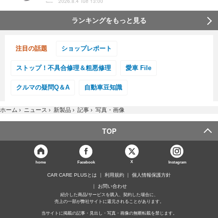
2026.8.4 Tue 13:00
ランキングをもっと見る
注目の話題
ショップレポート
ストップ！不具合修理＆粗悪修理
愛車 File
クルマの疑問Q＆A
自動車豆知識
ホーム
›
ニュース
›
新製品
›
記事
›
写真・画像
TOP
X
home
Facebook
Instagram
CAR CARE PLUSとは
利用規約
個人情報保護方針
お問い合わせ
紹介した商品/サービスを購入、契約した場合に、
売上の一部が弊社サイトに還元されることがあります。
当サイトに掲載の記事・見出し・写真・画像の無断転載を禁じます。