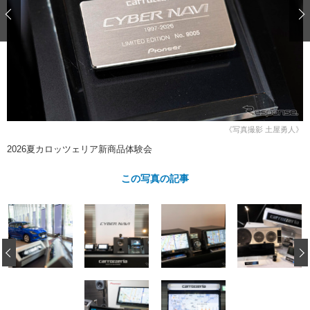
ショップレポート
愛車 File
ディテイリング
自動車豆知識
ストップ！不具合修理＆粗悪修理
ディテイリング
洗車
鈑金・塗装
鈑金・塗装
ヘッドライト磨き
コーティング
小キズ直し
防錆
特集記事
フィルム・ラッピング
ストップ 不具合修理＆粗悪修理
カーメーカー「旧車」関連プロジェ
ショップ紹介
クト
ショップレポート
プロショップ検索
レストア
《写真撮影 土屋勇人》
コラム
2026夏カロッツェリア新商品体験会
カーメーカー「旧車」関連プロジ
コラム
イベント
ェクト
インタビュー
この写真の記事
イベント告知
イベントレポート
‹