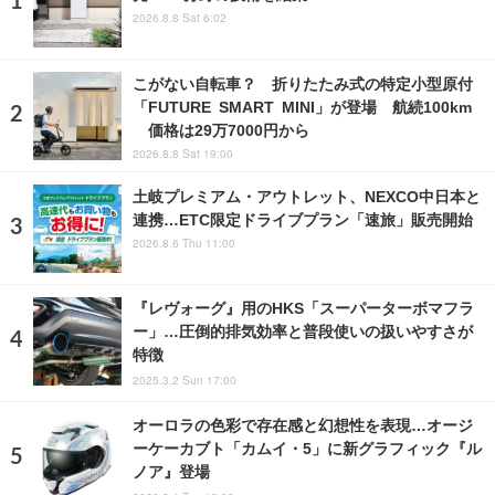
2026.8.8 Sat 6:02
こがない自転車？ 折りたたみ式の特定小型原付
「FUTURE SMART MINI」が登場 航続100km
価格は29万7000円から
2026.8.8 Sat 19:00
土岐プレミアム・アウトレット、NEXCO中日本と
連携…ETC限定ドライブプラン「速旅」販売開始
2026.8.6 Thu 11:00
『レヴォーグ』用のHKS「スーパーターボマフラ
ー」…圧倒的排気効率と普段使いの扱いやすさが
特徴
2025.3.2 Sun 17:00
オーロラの色彩で存在感と幻想性を表現…オージ
ーケーカブト「カムイ・5」に新グラフィック『ル
ノア』登場