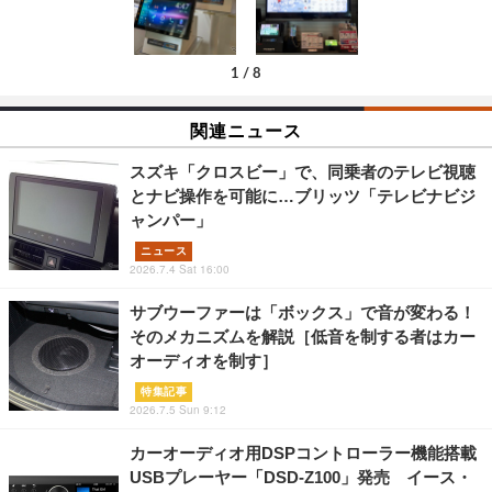
1
/
8
関連ニュース
スズキ「クロスビー」で、同乗者のテレビ視聴
とナビ操作を可能に…ブリッツ「テレビナビジ
ャンパー」
ニュース
2026.7.4 Sat 16:00
サブウーファーは「ボックス」で音が変わる！
そのメカニズムを解説［低音を制する者はカー
オーディオを制す］
特集記事
2026.7.5 Sun 9:12
カーオーディオ用DSPコントローラー機能搭載
USBプレーヤー「DSD-Z100」発売 イース・