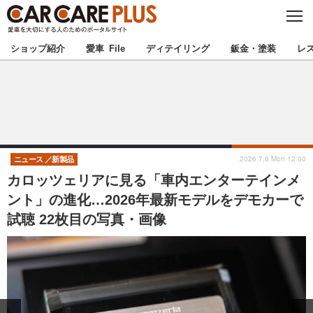
C
L
O
★カーケアプラス認定★
厳選プロショップを地域から探す
S
ショップ紹介
愛車 File
ディテイリング
鈑金・塗装
レ
E
北海道
東北
北関東
南関東
甲信越
北陸
2026.7.6 Mon 12:00
ニュース
新製品
カロッツェリアに見る「車内エンターテインメ
東海
関西
ント」の進化…2026年最新モデルをデモカーで
試聴 22枚目の写真・画像
中国
四国
九州
沖縄
注目の記事