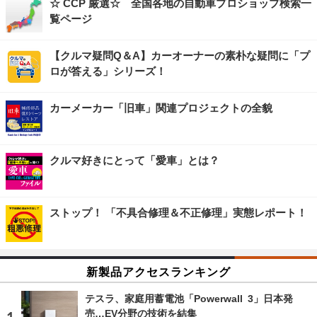
☆ CCP 厳選☆ 全国各地の自動車プロショップ検索一
覧ページ
【クルマ疑問Q＆A】カーオーナーの素朴な疑問に「プ
ロが答える」シリーズ！
カーメーカー「旧車」関連プロジェクトの全貌
クルマ好きにとって「愛車」とは？
ストップ！ 「不具合修理＆不正修理」実態レポート！
新製品アクセスランキング
テスラ、家庭用蓄電池「Powerwall 3」日本発
売…EV分野の技術を結集