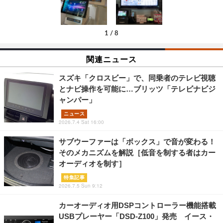
1
/
8
関連ニュース
スズキ「クロスビー」で、同乗者のテレビ視聴
とナビ操作を可能に…ブリッツ「テレビナビジ
ャンパー」
ニュース
2026.7.4 Sat 16:00
サブウーファーは「ボックス」で音が変わる！
そのメカニズムを解説［低音を制する者はカー
オーディオを制す］
特集記事
2026.7.5 Sun 9:12
カーオーディオ用DSPコントローラー機能搭載
USBプレーヤー「DSD-Z100」発売 イース・