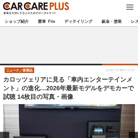
C
L
O
★カーケアプラス認定★
厳選プロショップを地域から探す
S
ショップ紹介
愛車 File
ディテイリング
鈑金・塗装
レ
E
北海道
東北
北関東
南関東
甲信越
北陸
2026.7.6 Mon 12:00
ニュース
新製品
カロッツェリアに見る「車内エンターテインメ
東海
関西
ント」の進化…2026年最新モデルをデモカーで
試聴 14枚目の写真・画像
中国
四国
九州
沖縄
注目の記事