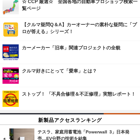
☆ CCP 厳選☆ 全国各地の自動車プロショップ検索一
覧ページ
【クルマ疑問Q＆A】カーオーナーの素朴な疑問に「プ
ロが答える」シリーズ！
カーメーカー「旧車」関連プロジェクトの全貌
クルマ好きにとって「愛車」とは？
ストップ！ 「不具合修理＆不正修理」実態レポート！
新製品アクセスランキング
テスラ、家庭用蓄電池「Powerwall 3」日本発
売…EV分野の技術を結集