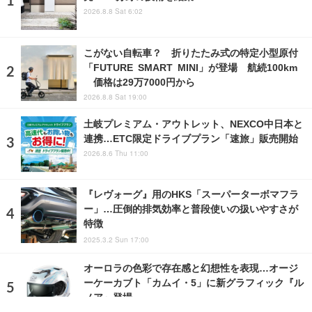
2026.8.8 Sat 6:02
こがない自転車？ 折りたたみ式の特定小型原付
「FUTURE SMART MINI」が登場 航続100km
価格は29万7000円から
2026.8.8 Sat 19:00
土岐プレミアム・アウトレット、NEXCO中日本と
連携…ETC限定ドライブプラン「速旅」販売開始
2026.8.6 Thu 11:00
『レヴォーグ』用のHKS「スーパーターボマフラ
ー」…圧倒的排気効率と普段使いの扱いやすさが
特徴
2025.3.2 Sun 17:00
オーロラの色彩で存在感と幻想性を表現…オージ
ーケーカブト「カムイ・5」に新グラフィック『ル
ノア』登場