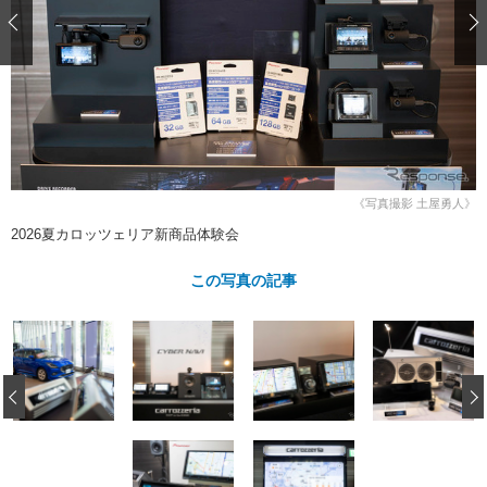
ショップレポート
愛車 File
ディテイリング
自動車豆知識
ストップ！不具合修理＆粗悪修理
ディテイリング
洗車
鈑金・塗装
鈑金・塗装
ヘッドライト磨き
コーティング
小キズ直し
防錆
特集記事
フィルム・ラッピング
ストップ 不具合修理＆粗悪修理
カーメーカー「旧車」関連プロジェ
ショップ紹介
クト
ショップレポート
プロショップ検索
レストア
《写真撮影 土屋勇人》
コラム
2026夏カロッツェリア新商品体験会
カーメーカー「旧車」関連プロジ
コラム
イベント
ェクト
インタビュー
この写真の記事
イベント告知
イベントレポート
‹