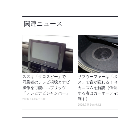
関連ニュース
スズキ「クロスビー」で、
サブウーファーは「ボ
同乗者のテレビ視聴とナビ
ス」で音が変わる！ 
操作を可能に…ブリッツ
カニズムを解説［低音
「テレビナビジャンパー」
する者はカーオーディ
制す］
2026.7.4 Sat 16:00
2026.7.5 Sun 9:12