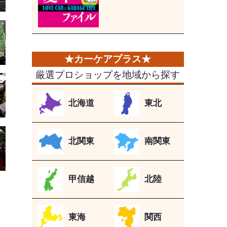
厳選プロショップを地域から探す
北海道
東北
北関東
南関東
甲信越
北陸
東海
関西