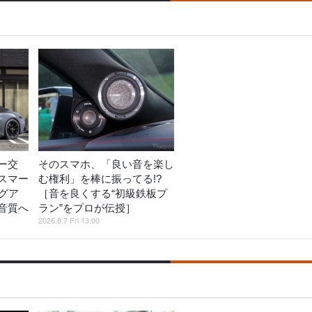
ー交
そのスマホ、「良い音を楽し
スマー
む権利」を棒に振ってる!?
グア
［音を良くする“初級鉄板プ
音質へ
ラン”をプロが伝授］
2026.8.7 Fri 13:00