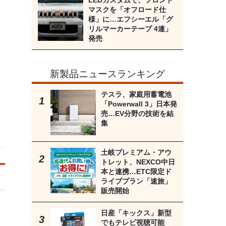
LEDカスタムで、フロント
マスクを「オフロード仕
様」に…エフシーエル「グ
リルマーカーテープ 4連」
発売
新製品ニュースランキング
テスラ、家庭用蓄電池
「Powerwall 3」日本発
売…EV分野の技術を結
集
土岐プレミアム・アウ
トレット、NEXCO中日
本と連携…ETC限定ド
ライブプラン「速旅」
販売開始
日産「キックス」新型
でもテレビ視聴可能