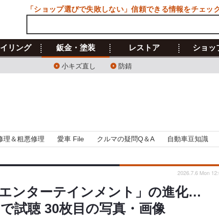
「ショップ選びで失敗しない」信頼できる情報をチェッ
イリング
鈑金・塗装
レストア
ショッ
小キズ直し
防錆
修理＆粗悪修理
愛車 File
クルマの疑問Q＆A
自動車豆知識
2026.7.6 Mon 12:
エンターテインメント」の進化…
ーで試聴 30枚目の写真・画像