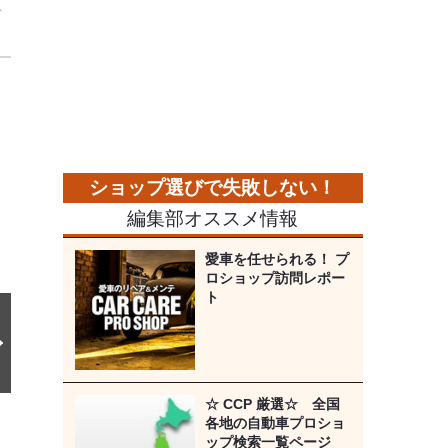
デ
次
の
画
像
編集部オススメ情報
愛車を任せられる！ プ
ロショップ訪問レポー
ト
☆ CCP 厳選☆ 全国
各地の自動車プロショ
ップ検索一覧ページ