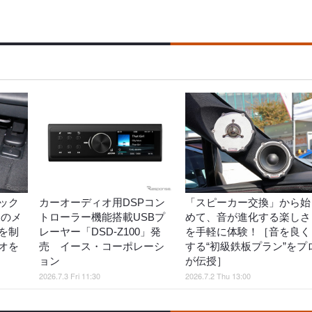
ック
カーオーディオ用DSPコン
「スピーカー交換」から始
そのメ
トローラー機能搭載USBプ
めて、音が進化する楽しさ
を制
レーヤー「DSD-Z100」発
を手軽に体験！［音を良く
オを
売 イース・コーポレーシ
する“初級鉄板プラン”をプ
ョン
が伝授］
2026.7.3 Fri 11:30
2026.7.2 Thu 13:00