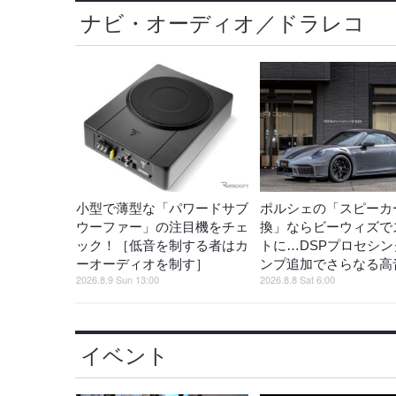
ナビ・オーディオ／ドラレコ
小型で薄型な「パワードサブ
ポルシェの「スピーカ
ウーファー」の注目機をチェ
換」ならビーウィズで
ック！［低音を制する者はカ
トに…DSPプロセシン
ーオーディオを制す］
ンプ追加でさらなる高
2026.8.9 Sun 13:00
2026.8.8 Sat 6:00
イベント