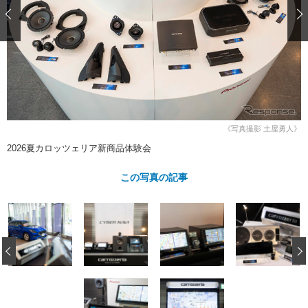
ショップレポート
愛車 File
ディテイリング
自動車豆知識
ストップ！不具合修理＆粗悪修理
ディテイリング
洗車
鈑金・塗装
鈑金・塗装
ヘッドライト磨き
コーティング
小キズ直し
防錆
特集記事
フィルム・ラッピング
ストップ 不具合修理＆粗悪修理
カーメーカー「旧車」関連プロジェ
ショップ紹介
クト
ショップレポート
プロショップ検索
レストア
《写真撮影 土屋勇人》
コラム
2026夏カロッツェリア新商品体験会
カーメーカー「旧車」関連プロジ
コラム
イベント
ェクト
インタビュー
この写真の記事
イベント告知
イベントレポート
‹