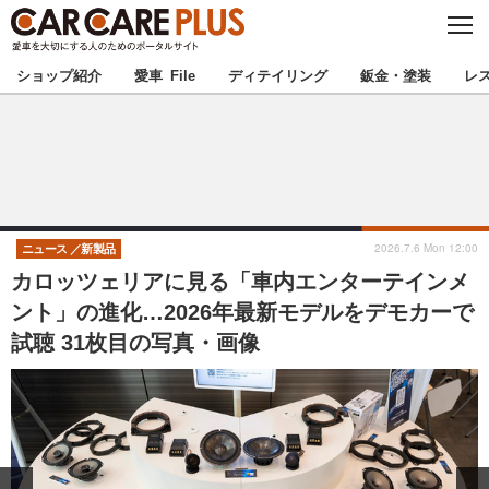
C
L
O
★カーケアプラス認定★
厳選プロショップを地域から探す
S
ショップ紹介
愛車 File
ディテイリング
鈑金・塗装
レ
E
北海道
東北
北関東
南関東
甲信越
北陸
2026.7.6 Mon 12:00
ニュース
新製品
カロッツェリアに見る「車内エンターテインメ
東海
関西
ント」の進化…2026年最新モデルをデモカーで
試聴 31枚目の写真・画像
中国
四国
九州
沖縄
注目の記事