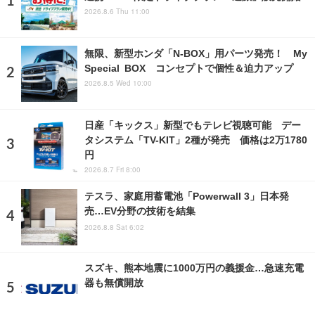
2026.8.6 Thu 11:00
無限、新型ホンダ「N-BOX」用パーツ発売！ My
Special BOX コンセプトで個性＆迫力アップ
2026.8.5 Wed 10:00
日産「キックス」新型でもテレビ視聴可能 デー
タシステム「TV-KIT」2種が発売 価格は2万1780
円
2026.8.7 Fri 8:00
テスラ、家庭用蓄電池「Powerwall 3」日本発
売…EV分野の技術を結集
2026.8.8 Sat 6:02
スズキ、熊本地震に1000万円の義援金…急速充電
器も無償開放
2026.8.8 Sat 17:00