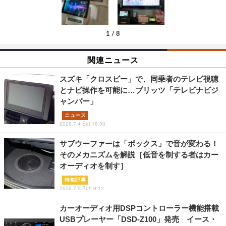
1
/
8
関連ニュース
スズキ「クロスビー」で、同乗者のテレビ視聴
とナビ操作を可能に…ブリッツ「テレビナビジ
ャンパー」
ニュース
2026.7.4 Sat 16:00
サブウーファーは「ボックス」で音が変わる！
そのメカニズムを解説［低音を制する者はカー
オーディオを制す］
特集記事
2026.7.5 Sun 9:12
カーオーディオ用DSPコントローラー機能搭載
USBプレーヤー「DSD-Z100」発売 イース・