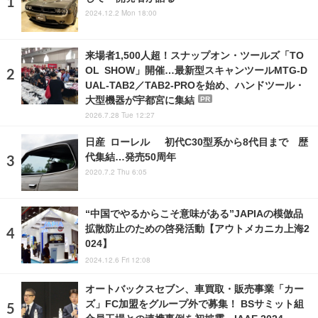
2024.12.2 Mon 18:00
来場者1,500人超！スナップオン・ツールズ「TO
OL SHOW」開催…最新型スキャンツールMTG-D
UAL-TAB2／TAB2-PROを始め、ハンドツール・
大型機器が宇都宮に集結
PR
2026.7.28 Tue 12:27
日産 ローレル 初代C30型系から8代目まで 歴
代集結…発売50周年
2020.7.2 Thu 6:05
“中国でやるからこそ意味がある”JAPIAの模倣品
拡散防止のための啓発活動【アウトメカニカ上海2
024】
2024.12.6 Fri 12:08
オートバックスセブン、車買取・販売事業「カー
ズ」FC加盟をグループ外で募集！ BSサミット組