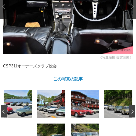
ショップレポート
愛車 File
ディテイリング
自動車豆知識
ストップ！不具合修理＆粗悪修理
ディテイリング
洗車
鈑金・塗装
鈑金・塗装
ヘッドライト磨き
コーティング
小キズ直し
防錆
特集記事
フィルム・ラッピング
ストップ 不具合修理＆粗悪修理
カーメーカー「旧車」関連プロジェ
ショップ紹介
クト
ショップレポート
プロショップ検索
レストア
《写真撮影 嶽宮三郎》
コラム
カーメーカー「旧車」関連プロジ
コラム
CSP311オーナーズクラブ総会
イベント
ェクト
インタビュー
イベント告知
イベントレポート
この写真の記事
‹