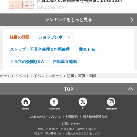
合員工場との連携事例を初披露…IAAE 2024
2024.3.5 Tue 16:34
ランキングをもっと見る
注目の話題
ショップレポート
ストップ！不具合修理＆粗悪修理
愛車 File
クルマの疑問Q＆A
自動車豆知識
ホーム
›
イベント
›
イベントレポート
›
記事
›
写真・画像
TOP
X
home
Facebook
Instagram
CAR CARE PLUSとは
利用規約
個人情報保護方針
お問い合わせ
紹介した商品/サービスを購入、契約した場合に、
売上の一部が弊社サイトに還元されることがあります。