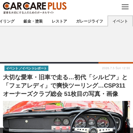
C
L
O
★カーケアプラス認定★
厳選プロショップを地域から探す
S
イリング
鈑金・塗装
レストア
ガレージライフ
イベント
E
北海道
東北
北関東
南関東
甲信越
北陸
2026.7.5 Sun 12:30
イベント
イベントレポート
大切な愛車・旧車で走る…初代「シルビア」と
東海
関西
「フェアレディ」で爽快ツーリング…CSP311
オーナーズクラブ総会 51枚目の写真・画像
中国
四国
九州
沖縄
注目の記事