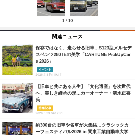
1
/
10
関連ニュース
保存ではなく、走らせる旧車…S123型メルセデ
スベンツ280TEの美学「CARTUNE PickUpCar
s 2026」
イベント
2026.7.3 Fri 10:17
【旧車と共にある人生】「文化遺産」を次世代
へ、美しき継承の形…カーオーナー・清水正喜
氏
特集記事
2026.5.23 Sat 7:51
約300台の旧車や名車が大集結…クラシックカ
ーフェスティバル2026 in 関東工業自動車大学