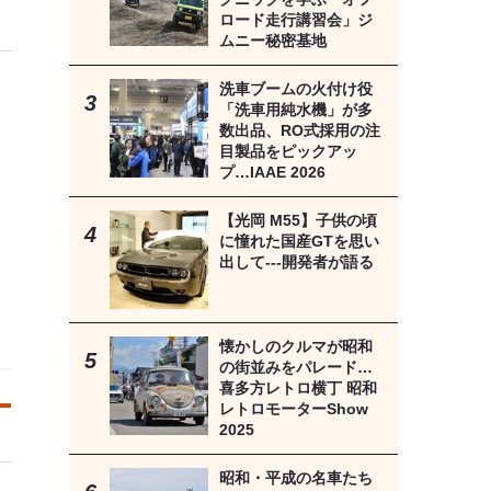
ロード走行講習会」ジ
ムニー秘密基地
洗車ブームの火付け役
「洗車用純水機」が多
数出品、RO式採用の注
目製品をピックアッ
プ…IAAE 2026
【光岡 M55】子供の頃
に憧れた国産GTを思い
出して---開発者が語る
懐かしのクルマが昭和
の街並みをパレード…
喜多方レトロ横丁 昭和
レトロモーターShow
2025
昭和・平成の名車たち