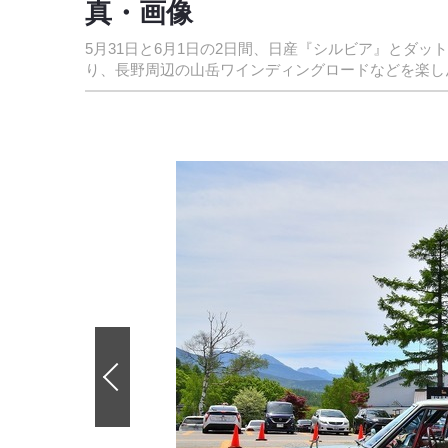
真・画像
5月31日と6月1日の2日間、日産『シルビア』とダ
り、長野周辺の山岳ワインディングロードなどを楽し
前
の
画
像