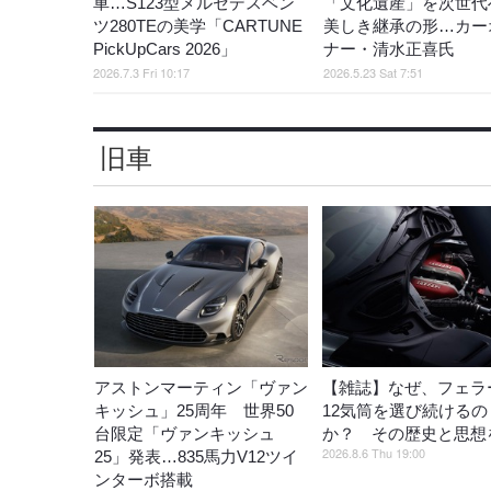
車…S123型メルセデスベン
「文化遺産」を次世代
ツ280TEの美学「CARTUNE
美しき継承の形…カー
PickUpCars 2026」
ナー・清水正喜氏
2026.7.3 Fri 10:17
2026.5.23 Sat 7:51
旧車
アストンマーティン「ヴァン
【雑誌】なぜ、フェラ
キッシュ」25周年 世界50
12気筒を選び続けるの
台限定「ヴァンキッシュ
か？ その歴史と思想
2026.8.6 Thu 19:00
25」発表…835馬力V12ツイ
ンターボ搭載