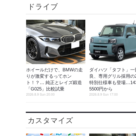
ドライブ
ホイールだけで、BMWの走
ダイハツ「タフト」一
りが激変するってホン
良、専用グリル採用の
ト！？… 純正とレイズ鍛造
特別仕様車も登場…14
「G025」比較試乗
5500円から
2026.8.9 Sun 20:00
2026.8.9 Sun 17:00
カスタマイズ