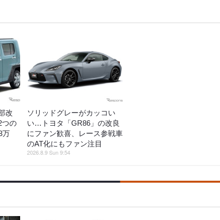
部改
ソリッドグレーがカッコい
2つの
い…トヨタ「GR86」の改良
3万
にファン歓喜、レース参戦車
のAT化にもファン注目
2026.8.9 Sun 9:54