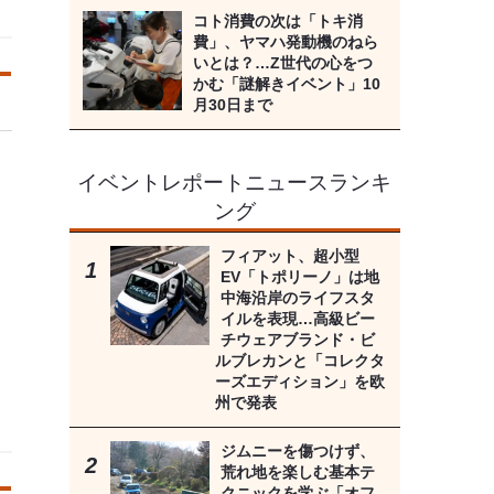
コト消費の次は「トキ消
費」、ヤマハ発動機のねら
いとは？…Z世代の心をつ
かむ「謎解きイベント」10
月30日まで
イベントレポートニュースランキ
ング
フィアット、超小型
EV「トポリーノ」は地
中海沿岸のライフスタ
イルを表現…高級ビー
チウェアブランド・ビ
ルブレカンと「コレクタ
ーズエディション」を欧
州で発表
ジムニーを傷つけず、
荒れ地を楽しむ基本テ
クニックを学ぶ「オフ