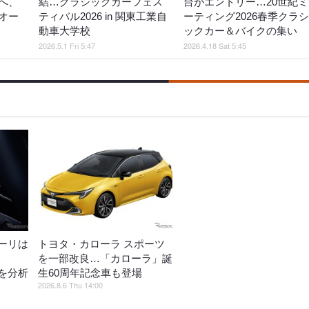
へ、
結…クラシックカーフェス
台がエントリー…20世紀ミ
オー
ティバル2026 in 関東工業自
ーティング2026春季クラシ
動車大学校
ックカー＆バイクの集い
2026.5.1 Fri 5:47
2026.4.18 Sat 5:45
ーリは
トヨタ・カローラ スポーツ
を一部改良…「カローラ」誕
を分析
生60周年記念車も登場
2026.8.6 Thu 14:00