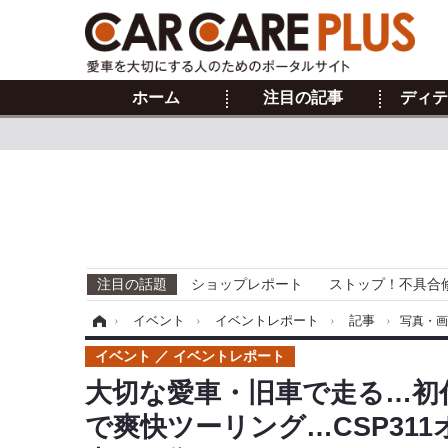
ホーム
注目の記事
ディテ
注目の話題
ショップレポート
ストップ！不具合
ホーム
›
イベント
›
イベントレポート
›
記事
›
写真・
イベント
イベントレポート
大切な愛車・旧車で走る…初
で爽快ツーリング…CSP311