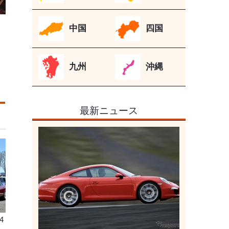
中国
四国
九州
沖縄
最新ニュース
4