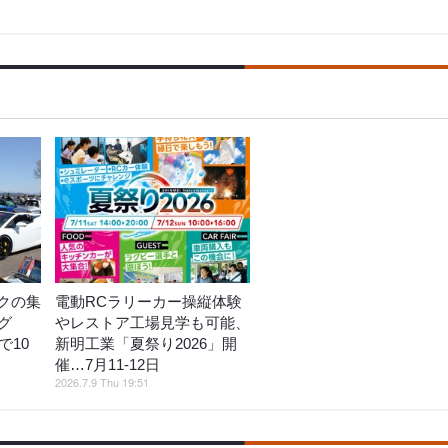
クの集
電動RCラリーカー操縦体験
グ
やレストア工場見学も可能、
で10
新明工業「夏祭り2026」開
催…7月11‐12日
2026.7.9 Thu 19:51