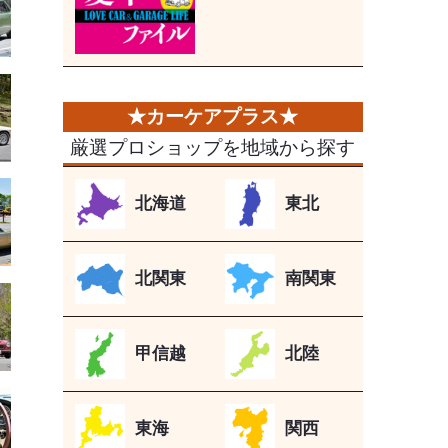
厳選プロショップを地域から探す
北海道
東北
北関東
南関東
甲信越
北陸
東海
関西