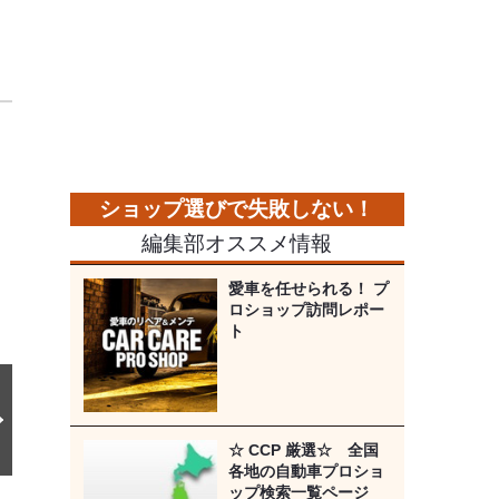
ま
次
の
画
像
編集部オススメ情報
愛車を任せられる！ プ
ロショップ訪問レポー
ト
☆ CCP 厳選☆ 全国
各地の自動車プロショ
ップ検索一覧ページ