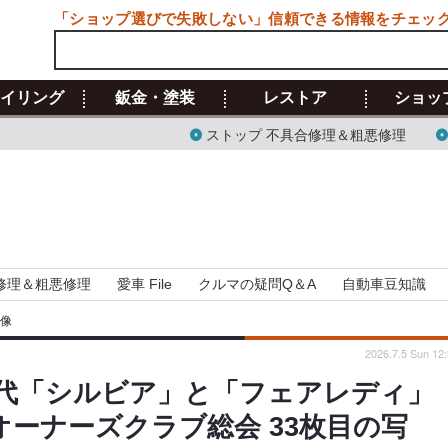
「ショップ選びで失敗しない」信頼できる情報をチェッ
イリング
鈑金・塗装
レストア
ショッ
ストップ 不具合修理＆粗悪修理
修理＆粗悪修理
愛車 File
クルマの疑問Q＆A
自動車豆知識
画像
2026.7.5 Sun 12
代「シルビア」と「フェアレディ」
オーナーズクラブ総会 33枚目の写