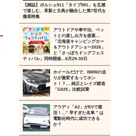
【雑誌】ポルシェ911「タイプ991」を五感
で楽しむ、革新と古典が融合した第7世代を
徹底特集
アウトドアや車中泊、ペッ
トとの楽しみ方を提案…
「北海道キャンピングカー
＆アウトドアショー2026」
と「さっぽろドッグフェス
ティバル」同時開催…8月29‐30日
ホイールだけで、BMWの走
りが激変するってホン
ト！？… 純正とレイズ鍛造
「G025」比較試乗
アウディ「A2」がEVで復
活！…“ 早すぎた名車 ” は
電動化時代に成功できる
か？