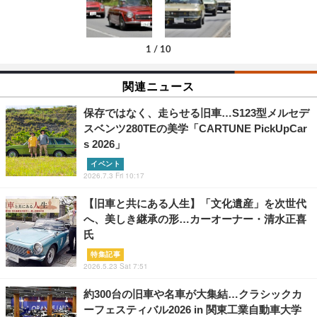
1
/
10
関連ニュース
保存ではなく、走らせる旧車…S123型メルセデ
スベンツ280TEの美学「CARTUNE PickUpCar
s 2026」
イベント
2026.7.3 Fri 10:17
【旧車と共にある人生】「文化遺産」を次世代
へ、美しき継承の形…カーオーナー・清水正喜
氏
特集記事
2026.5.23 Sat 7:51
約300台の旧車や名車が大集結…クラシックカ
ーフェスティバル2026 in 関東工業自動車大学