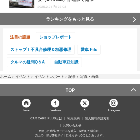
2025.2.21 Fri 23:03
ランキングをもっと見る
注目の話題
ショップレポート
ストップ！不具合修理＆粗悪修理
愛車 File
クルマの疑問Q＆A
自動車豆知識
ホーム
›
イベント
›
イベントレポート
›
記事
›
写真・画像
TOP
X
home
Facebook
Instagram
CAR CARE PLUSとは
利用規約
個人情報保護方針
お問い合わせ
紹介した商品/サービスを購入、契約した場合に、
売上の一部が弊社サイトに還元されることがあります。