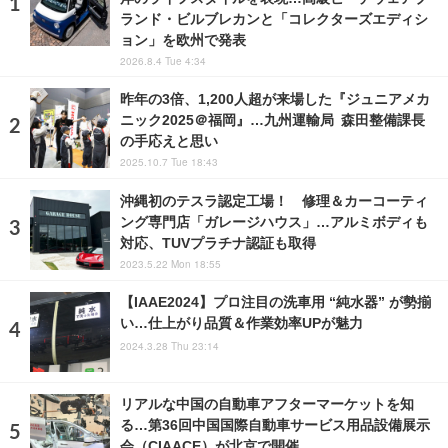
ランド・ビルブレカンと「コレクターズエディシ
ョン」を欧州で発表
2026.8.4 Tue 4:34
昨年の3倍、1,200人超が来場した『ジュニアメカ
ニック2025＠福岡』…九州運輸局 森田整備課長
の手応えと思い
2025.10.7 Tue 18:43
沖縄初のテスラ認定工場！ 修理＆カーコーティ
ング専門店「ガレージハウス」…アルミボディも
対応、TUVプラチナ認証も取得
2023.5.22 Mon 18:55
【IAAE2024】プロ注目の洗車用 “純水器” が勢揃
い…仕上がり品質＆作業効率UPが魅力
2024.3.28 Thu 23:14
リアルな中国の自動車アフターマーケットを知
る…第36回中国国際自動車サービス用品設備展示
会（CIAACE）が北京で開催