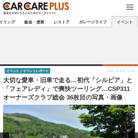
C
L
O
★カーケアプラス認定★
厳選プロショップを地域から探す
S
イリング
鈑金・塗装
レストア
ガレージライフ
イベント
E
北海道
東北
北関東
南関東
甲信越
北陸
2026.7.5 Sun 12:30
イベント
イベントレポート
大切な愛車・旧車で走る…初代「シルビア」と
東海
関西
「フェアレディ」で爽快ツーリング…CSP311
オーナーズクラブ総会 36枚目の写真・画像
中国
四国
九州
沖縄
注目の記事