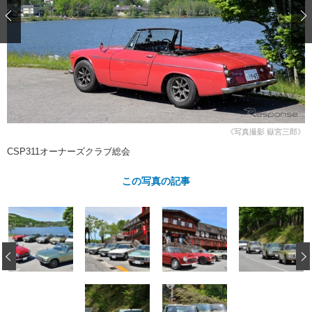
ショップレポート
愛車 File
ディテイリング
自動車豆知識
ストップ！不具合修理＆粗悪修理
ディテイリング
洗車
鈑金・塗装
鈑金・塗装
ヘッドライト磨き
コーティング
小キズ直し
防錆
特集記事
フィルム・ラッピング
ストップ 不具合修理＆粗悪修理
カーメーカー「旧車」関連プロジェ
ショップ紹介
クト
ショップレポート
プロショップ検索
レストア
コラム
《写真撮影 嶽宮三郎》
カーメーカー「旧車」関連プロジ
コラム
イベント
CSP311オーナーズクラブ総会
ェクト
インタビュー
イベント告知
イベントレポート
この写真の記事
‹