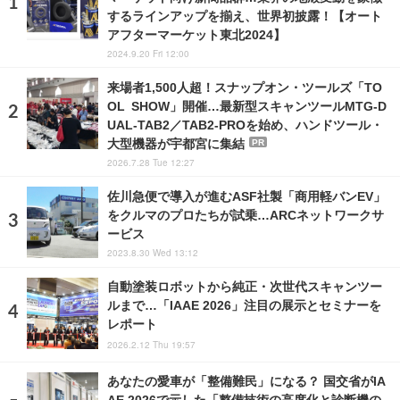
するラインアップを揃え、世界初披露！【オート
アフターマーケット東北2024】
2024.9.20 Fri 12:00
来場者1,500人超！スナップオン・ツールズ「TO
OL SHOW」開催…最新型スキャンツールMTG-D
UAL-TAB2／TAB2-PROを始め、ハンドツール・
大型機器が宇都宮に集結
PR
2026.7.28 Tue 12:27
佐川急便で導入が進むASF社製「商用軽バンEV」
をクルマのプロたちが試乗…ARCネットワークサ
ービス
2023.8.30 Wed 13:12
自動塗装ロボットから純正・次世代スキャンツー
ルまで…「IAAE 2026」注目の展示とセミナーを
レポート
2026.2.12 Thu 19:57
あなたの愛車が「整備難民」になる？ 国交省がIA