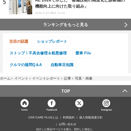
AE 2026で示した「整備技術の高度化と診断機の
機能向上に向けた取り組み」
2026.2.25 Wed 13:43
ランキングをもっと見る
注目の話題
ショップレポート
ストップ！不具合修理＆粗悪修理
愛車 File
クルマの疑問Q＆A
自動車豆知識
ホーム
›
イベント
›
イベントレポート
›
記事
›
写真・画像
TOP
X
home
Facebook
Instagram
CAR CARE PLUSとは
利用規約
個人情報保護方針
お問い合わせ
紹介した商品/サービスを購入、契約した場合に、