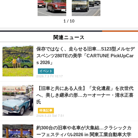
1
/
10
関連ニュース
保存ではなく、走らせる旧車…S123型メルセデ
スベンツ280TEの美学「CARTUNE PickUpCar
s 2026」
イベント
2026.7.3 Fri 10:17
【旧車と共にある人生】「文化遺産」を次世代
へ、美しき継承の形…カーオーナー・清水正喜
氏
特集記事
2026.5.23 Sat 7:51
約300台の旧車や名車が大集結…クラシックカ
ーフェスティバル2026 in 関東工業自動車大学