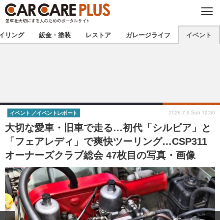
C
L
O
★カーケアプラス認定★
厳選プロショップを地域から探す
S
イリング
鈑金・塗装
レストア
ガレージライフ
イベント
E
北海道
東北
北関東
南関東
甲信越
北陸
2026.7.5 Sun 12:30
イベント
イベントレポート
大切な愛車・旧車で走る…初代「シルビア」と
東海
関西
「フェアレディ」で爽快ツーリング…CSP311
オーナーズクラブ総会 47枚目の写真・画像
中国
四国
九州
沖縄
注目の記事