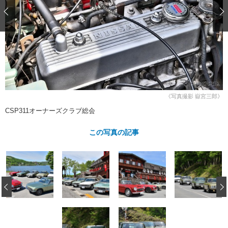
ショップレポート
愛車 File
ディテイリング
自動車豆知識
ストップ！不具合修理＆粗悪修理
ディテイリング
洗車
鈑金・塗装
鈑金・塗装
ヘッドライト磨き
コーティング
小キズ直し
防錆
特集記事
フィルム・ラッピング
ストップ 不具合修理＆粗悪修理
カーメーカー「旧車」関連プロジェ
ショップ紹介
クト
ショップレポート
プロショップ検索
レストア
《写真撮影 嶽宮三郎》
コラム
カーメーカー「旧車」関連プロジ
コラム
CSP311オーナーズクラブ総会
イベント
ェクト
インタビュー
イベント告知
イベントレポート
この写真の記事
‹