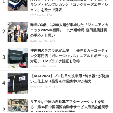
ランド・ビルブレカンと「コレクターズエディシ
ョン」を欧州で発表
2026.8.4 Tue 4:34
昨年の3倍、1,200人超が来場した『ジュニアメカ
ニック2025＠福岡』…九州運輸局 森田整備課長
の手応えと思い
2025.10.7 Tue 18:43
沖縄初のテスラ認定工場！ 修理＆カーコーティ
ング専門店「ガレージハウス」…アルミボディも
対応、TUVプラチナ認証も取得
2023.5.22 Mon 18:55
【IAAE2024】プロ注目の洗車用 “純水器” が勢揃
い…仕上がり品質＆作業効率UPが魅力
2024.3.28 Thu 23:14
リアルな中国の自動車アフターマーケットを知
る…第36回中国国際自動車サービス用品設備展示
会（CIAACE）が北京で開催