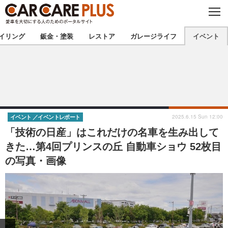
C
L
O
★カーケアプラス認定★
厳選プロショップを地域から探す
S
イリング
鈑金・塗装
レストア
ガレージライフ
イベント
E
北海道
東北
北関東
南関東
甲信越
北陸
2025.6.15 Sun 12:00
イベント
イベントレポート
「技術の日産」はこれだけの名車を生み出して
東海
関西
きた…第4回プリンスの丘 自動車ショウ 52枚目
の写真・画像
中国
四国
九州
沖縄
注目の記事