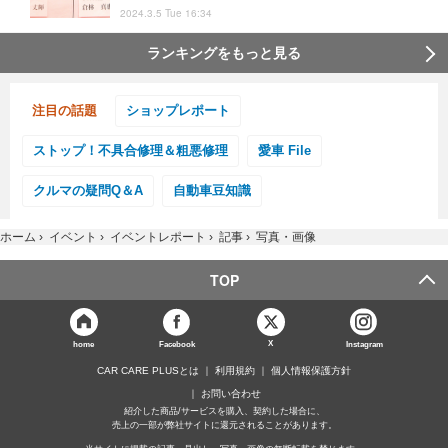
2024.3.5 Tue 16:34
ランキングをもっと見る
注目の話題
ショップレポート
ストップ！不具合修理＆粗悪修理
愛車 File
クルマの疑問Q＆A
自動車豆知識
ホーム
›
イベント
›
イベントレポート
›
記事
›
写真・画像
TOP
X
home
Facebook
Instagram
CAR CARE PLUSとは
利用規約
個人情報保護方針
お問い合わせ
紹介した商品/サービスを購入、契約した場合に、
売上の一部が弊社サイトに還元されることがあります。