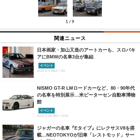
1
/
9
関連ニュース
日本画家・加山又造のアートカーも、スロバキ
アにBMWの名車3台が集結
イベント
2025.6.4 Wed 7:00
NISMO GT-R LMロードカーなど、80・90年代
の名車を特別展示…米ピーターセン自動車博物
館
イベント
2025.5.26 Mon 14:00
ジャガーの名車『Eタイプ』にレクサスV8を搭
載…NEOTOKYOが旧車「レストモッド」サー