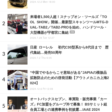
2024.12.2 Mon 18:00
来場者1,500人超！スナップオン・ツールズ「TO
OL SHOW」開催…最新型スキャンツールMTG-D
UAL-TAB2／TAB2-PROを始め、ハンドツール・
大型機器が宇都宮に集結
PR
2026.7.28 Tue 12:27
日産 ローレル 初代C30型系から8代目まで 歴
代集結…発売50周年
2020.7.2 Thu 6:05
“中国でやるからこそ意味がある”JAPIAの模倣品
拡散防止のための啓発活動【アウトメカニカ上海2
024】
2024.12.6 Fri 12:08
オートバックスセブン、車買取・販売事業「カー
ズ」FC加盟をグループ外で募集！ BSサミット組
合員工場との連携事例を初披露…IAAE 2024