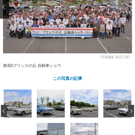
ショップレポート
愛車 File
ディテイリング
自動車豆知識
ストップ！不具合修理＆粗悪修理
ディテイリング
洗車
鈑金・塗装
鈑金・塗装
ヘッドライト磨き
コーティング
小キズ直し
防錆
特集記事
フィルム・ラッピング
ストップ 不具合修理＆粗悪修理
カーメーカー「旧車」関連プロジェ
ショップ紹介
クト
ショップレポート
プロショップ検索
レストア
コラム
《写真撮影 嶽宮三郎》
カーメーカー「旧車」関連プロジ
コラム
イベント
第4回プリンスの丘 自動車ショウ
ェクト
インタビュー
イベント告知
イベントレポート
この写真の記事
‹