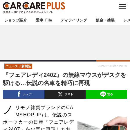
C
L
O
★カーケアプラス認定★
厳選プロショップを地域から探す
S
ショップ紹介
愛車 File
ディテイリング
鈑金・塗装
レ
E
北海道
東北
北関東
南関東
甲信越
北陸
2025.5.19 Mon 20:00
ニュース
新製品
『フェアレディ240Z』の無線マウスがデスクを
東海
関西
駆ける…伝説の名車を精巧に再現
中国
四国
シェア
ポスト
送る
ノ
九州
沖縄
リモノ雑貨ブランドのCA
MSHOP.JPは、伝説のス
注目の記事
ポーツカーの日産『フェアレデ
ィ240Z』を忠実に再現した無