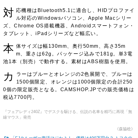
対
応機種はBluetooth5.1に適合し、HIDプロファイ
ル対応のWindowsパソコン、Apple Macシリー
ズ、Chrome OS搭載機器、Androidスマートフォン・
タブレット、iPadシリーズなど幅広い。
本
体サイズは幅130mm、奥行50mm、高さ35m
m、重さは62g。パッケージ込みで181g。単3電
池1本（別売）で動作する。素材はABS樹脂を使用。
カ
ラーはブルーとオレンジの2色展開で、ブルーは
1500個限定、オレンジは1000個限定の合計250
0個の限定販売となる。CAMSHOP.JPでの販売価格は
税込7700円。
『フェアレディ240Z』でデスクを駆ける、伝説の名車を精巧に再現「無
線マウス」発売
《森脇稔》