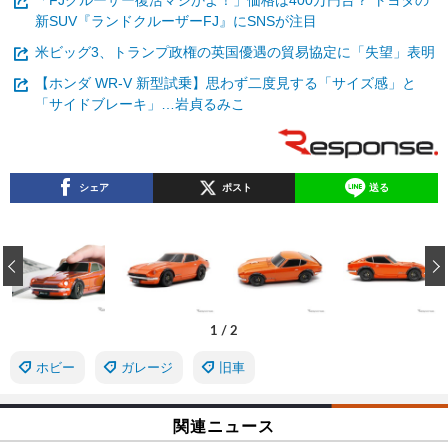
「FJクルーザー復活マジかよ！」価格は400万円台？ トヨタの
新SUV『ランドクルーザーFJ』にSNSが注目
米ビッグ3、トランプ政権の英国優遇の貿易協定に「失望」表明
【ホンダ WR-V 新型試乗】思わず二度見する「サイズ感」と
「サイドブレーキ」…岩貞るみこ
シェア
ポスト
送る
‹
1
/
2
ホビー
ガレージ
旧車
関連ニュース