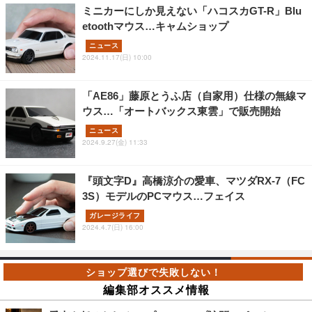
ミニカーにしか見えない「ハコスカGT-R」Blu
etoothマウス…キャムショップ
ニュース
2024.11.17(日) 10:00
「AE86」藤原とうふ店（自家用）仕様の無線マ
ウス…「オートバックス東雲」で販売開始
ニュース
2024.9.27(金) 11:33
『頭文字D』高橋涼介の愛車、マツダRX-7（FC
3S）モデルのPCマウス…フェイス
ガレージライフ
2024.4.7(日) 16:00
編集部オススメ情報