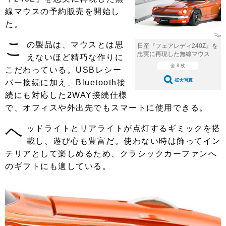
ショップレポート
愛車 File
ディテイリング
線マウスの予約販売を開始し
自動車豆知識
ストップ！不具合修理＆粗悪修理
た。
ディテイリング
洗車
鈑金・塗装
こ
鈑金・塗装
の製品は、マウスとは思
ヘッドライト磨き
コーティング
小キズ直し
防錆
特集記事
日産『フェアレディ240Z』を
忠実に再現した無線マウス
えないほど精巧な作りに
フィルム・ラッピング
ストップ 不具合修理＆粗悪修理
カーメーカー「旧車」関連プロジェ
全 8 枚
ショップ紹介
こだわっている。USBレシー
クト
拡大写真
バー接続に加え、Bluetooth接
ショップレポート
プロショップ検索
レストア
続にも対応した2WAY接続仕様
コラム
で、オフィスや外出先でもスマートに使用できる。
カーメーカー「旧車」関連プロジ
コラム
イベント
ェクト
ヘ
ッドライトとリアライトが点灯するギミックを搭
インタビュー
イベント告知
イベントレポート
載し、遊び心も豊富だ。使わない時は飾ってイン
テリアとして楽しめるため、クラシックカーファンへ
のギフトにも適している。