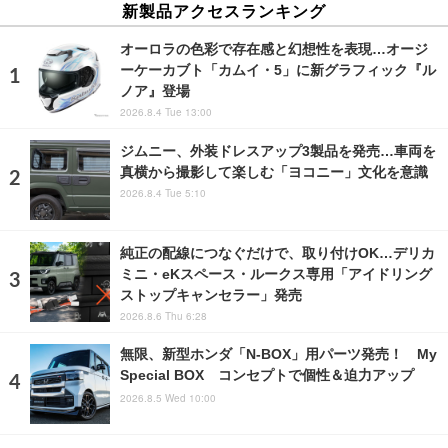
新製品アクセスランキング
オーロラの色彩で存在感と幻想性を表現…オージ
ーケーカブト「カムイ・5」に新グラフィック『ル
ノア』登場
2026.8.4 Tue 13:00
ジムニー、外装ドレスアップ3製品を発売…車両を
真横から撮影して楽しむ「ヨコニー」文化を意識
2026.8.4 Tue 5:10
純正の配線につなぐだけで、取り付けOK…デリカ
ミニ・eKスペース・ルークス専用「アイドリング
ストップキャンセラー」発売
2026.8.6 Thu 6:28
無限、新型ホンダ「N-BOX」用パーツ発売！ My
Special BOX コンセプトで個性＆迫力アップ
2026.8.5 Wed 10:00