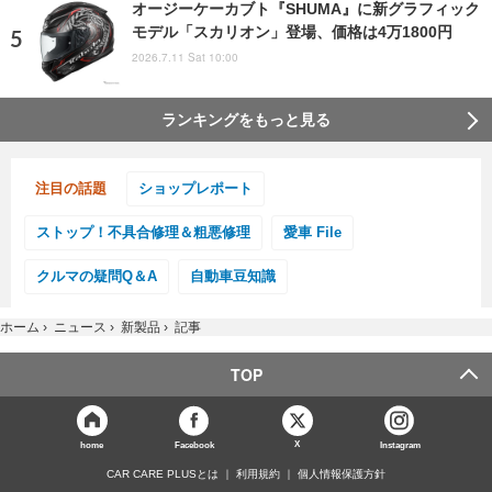
オージーケーカブト『SHUMA』に新グラフィック
モデル「スカリオン」登場、価格は4万1800円
2026.7.11 Sat 10:00
ランキングをもっと見る
注目の話題
ショップレポート
ストップ！不具合修理＆粗悪修理
愛車 File
クルマの疑問Q＆A
自動車豆知識
ホーム
›
ニュース
›
新製品
›
記事
TOP
X
home
Facebook
Instagram
CAR CARE PLUSとは
利用規約
個人情報保護方針