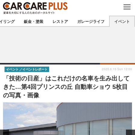
C
L
O
★カーケアプラス認定★
厳選プロショップを地域から探す
S
イリング
鈑金・塗装
レストア
ガレージライフ
イベント
E
北海道
東北
北関東
南関東
甲信越
北陸
2025.6.15 Sun 12:00
イベント
イベントレポート
「技術の日産」はこれだけの名車を生み出して
東海
関西
きた…第4回プリンスの丘 自動車ショウ 5枚目
の写真・画像
中国
四国
九州
沖縄
注目の記事