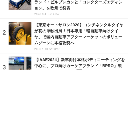
ランド・ビルブレカンと「コレクターズエディシ
ョン」を欧州で発表
2026.8.4 Tue 4:34
【東京オートサロン2026】コンチネンタルタイヤ
が初の単独出展！日本専用「軽自動車向けタイ
ヤ」で国内自動車アフターマーケットのボリュー
ムゾーンに本格攻勢へ
2026.1.10 Sat 8:43
【IAAE2024】新車向け本格ボディコーティングを
中心に、プロ向けカーケアブランド「BPRO」製
品を訴求…BTO初出展
PR
2024.3.19 Tue 16:43
ランキングをもっと見る
注目の話題
ショップレポート
ストップ！不具合修理＆粗悪修理
愛車 File
クルマの疑問Q＆A
自動車豆知識