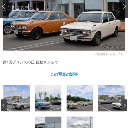
ショップレポート
愛車 File
ディテイリング
自動車豆知識
ストップ！不具合修理＆粗悪修理
ディテイリング
洗車
鈑金・塗装
鈑金・塗装
ヘッドライト磨き
コーティング
小キズ直し
防錆
特集記事
フィルム・ラッピング
ストップ 不具合修理＆粗悪修理
カーメーカー「旧車」関連プロジェ
ショップ紹介
クト
ショップレポート
プロショップ検索
レストア
コラム
《写真撮影 嶽宮三郎》
カーメーカー「旧車」関連プロジ
コラム
イベント
第4回プリンスの丘 自動車ショウ
ェクト
インタビュー
イベント告知
イベントレポート
この写真の記事
‹