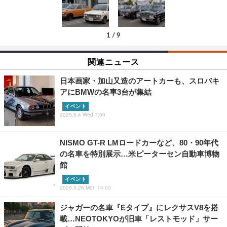
1
/
9
関連ニュース
日本画家・加山又造のアートカーも、スロバキ
アにBMWの名車3台が集結
イベント
2025.6.4 Wed 7:00
NISMO GT-R LMロードカーなど、80・90年代
の名車を特別展示…米ピーターセン自動車博物
館
イベント
2025.5.26 Mon 14:00
ジャガーの名車『Eタイプ』にレクサスV8を搭
載…NEOTOKYOが旧車「レストモッド」サー