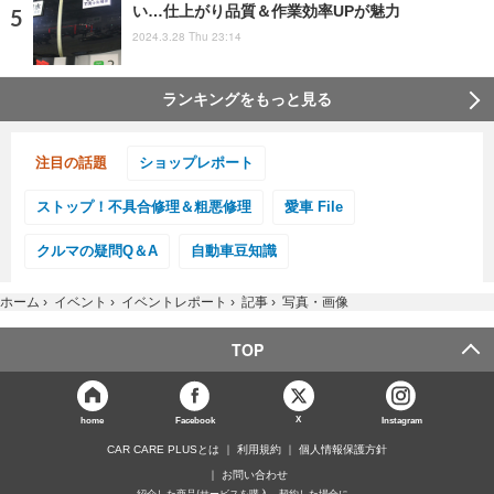
い…仕上がり品質＆作業効率UPが魅力
2024.3.28 Thu 23:14
ランキングをもっと見る
注目の話題
ショップレポート
ストップ！不具合修理＆粗悪修理
愛車 File
クルマの疑問Q＆A
自動車豆知識
ホーム
›
イベント
›
イベントレポート
›
記事
›
写真・画像
TOP
X
home
Facebook
Instagram
CAR CARE PLUSとは
利用規約
個人情報保護方針
お問い合わせ