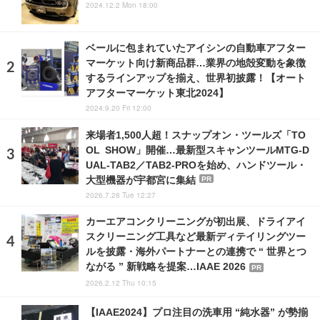
2024.12.2 Mon 18:00
ベールに包まれていたアイシンの自動車アフター
マーケット向け新商品群…業界の地殻変動を象徴
するラインアップを揃え、世界初披露！【オート
アフターマーケット東北2024】
2024.9.20 Fri 12:00
来場者1,500人超！スナップオン・ツールズ「TO
OL SHOW」開催…最新型スキャンツールMTG-D
UAL-TAB2／TAB2-PROを始め、ハンドツール・
大型機器が宇都宮に集結
PR
2026.7.28 Tue 12:27
カーエアコンクリーニングが初出展、ドライアイ
スクリーニング工具など最新ディテイリングツー
ルを披露・海外パートナーとの連携で “ 世界とつ
ながる ” 新戦略を提案…IAAE 2026
PR
2026.2.12 Thu 10:15
【IAAE2024】プロ注目の洗車用 “純水器” が勢揃