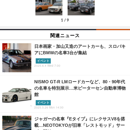
1
/
9
関連ニュース
日本画家・加山又造のアートカーも、スロバキ
アにBMWの名車3台が集結
イベント
2025.6.4 Wed 7:00
NISMO GT-R LMロードカーなど、80・90年代
の名車を特別展示…米ピーターセン自動車博物
館
イベント
2025.5.26 Mon 14:00
ジャガーの名車『Eタイプ』にレクサスV8を搭
載…NEOTOKYOが旧車「レストモッド」サー