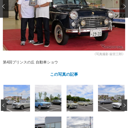
ショップレポート
愛車 File
ディテイリング
自動車豆知識
ストップ！不具合修理＆粗悪修理
ディテイリング
洗車
鈑金・塗装
鈑金・塗装
ヘッドライト磨き
コーティング
小キズ直し
防錆
特集記事
フィルム・ラッピング
ストップ 不具合修理＆粗悪修理
カーメーカー「旧車」関連プロジェ
ショップ紹介
クト
ショップレポート
プロショップ検索
レストア
コラム
《写真撮影 嶽宮三郎》
カーメーカー「旧車」関連プロジ
コラム
イベント
第4回プリンスの丘 自動車ショウ
ェクト
インタビュー
イベント告知
イベントレポート
この写真の記事
‹