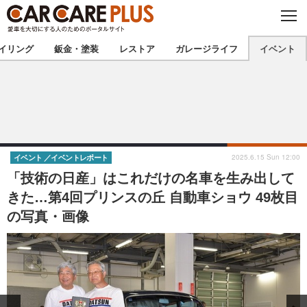
C
L
O
★カーケアプラス認定★
厳選プロショップを地域から探す
S
イリング
鈑金・塗装
レストア
ガレージライフ
イベント
E
北海道
東北
北関東
南関東
甲信越
北陸
2025.6.15 Sun 12:00
イベント
イベントレポート
「技術の日産」はこれだけの名車を生み出して
東海
関西
きた…第4回プリンスの丘 自動車ショウ 49枚目
の写真・画像
中国
四国
九州
沖縄
注目の記事