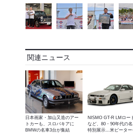
関連ニュース
日本画家・加山又造のアー
NISMO GT-R LMロ
トカーも、スロバキアに
など、80・90年代の
BMWの名車3台が集結
特別展示…米ピーター