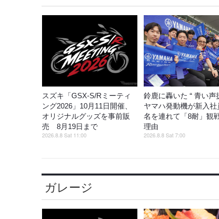
スズキ「GSX-S/Rミーティ
鈴鹿に轟いた “ 青い声援
ング2026」10月11日開催、
ヤマハ発動機が新入社員
オリジナルグッズを事前販
名を連れて「8耐」観
売 8月19日まで
理由
2026.8.8 Sat 11:00
2026.8.8 Sat 7:00
ガレージ