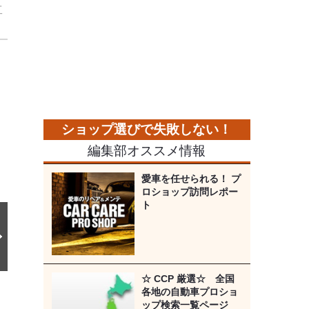
工
次
の
画
像
編集部オススメ情報
愛車を任せられる！ プ
ロショップ訪問レポー
ト
☆ CCP 厳選☆ 全国
各地の自動車プロショ
ップ検索一覧ページ