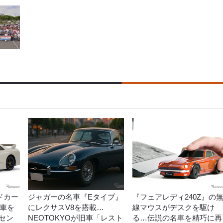
ードカー
ジャガーの名車『Eタイプ』
『フェアレディ240Z』の
名車を
にレクサスV8を搭載…
線マウスがデスクを駆け
セン
NEOTOKYOが旧車「レスト
る…伝説の名車を精巧に再