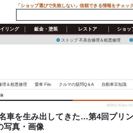
「ショップ選びで失敗しない」信頼できる情報をチェッ
イリング
鈑金・塗装
レストア
ショッ
ストップ 不具合修理＆粗悪修理
修理＆粗悪修理
愛車 File
クルマの疑問Q＆A
自動車豆知識
画像
2025.6.15 Sun 12
名車を生み出してきた…第4回プリ
目の写真・画像