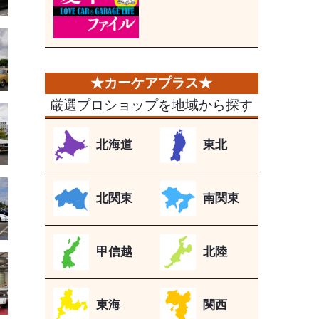
厳選プロショップを地域から探す
北海道
東北
北関東
南関東
甲信越
北陸
東海
関西