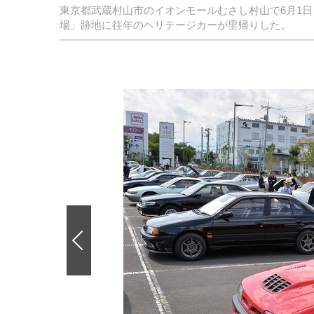
東京都武蔵村山市のイオンモールむさし村山で6月1
場」跡地に往年のヘリテージカーが里帰りした。
前
の
画
像