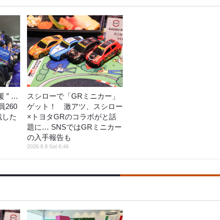
 ” …
スシローで「GRミニカー」
260
ゲット！ 激アツ、スシロー
戦した
×トヨタGRのコラボがと話
題に… SNSではGRミニカー
の入手報告も
2026.8.8 Sat 6:46