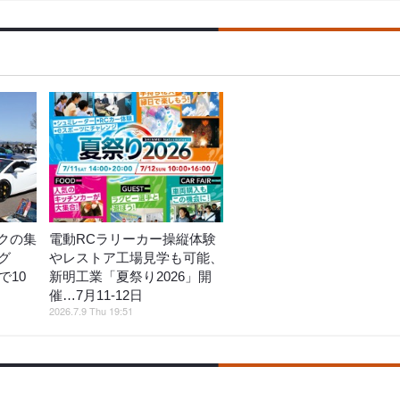
クの集
電動RCラリーカー操縦体験
グ
やレストア工場見学も可能、
で10
新明工業「夏祭り2026」開
催…7月11‐12日
2026.7.9 Thu 19:51