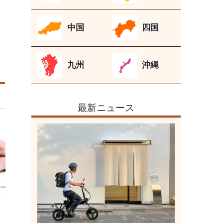
中国
四国
九州
沖縄
最新ニュース
無