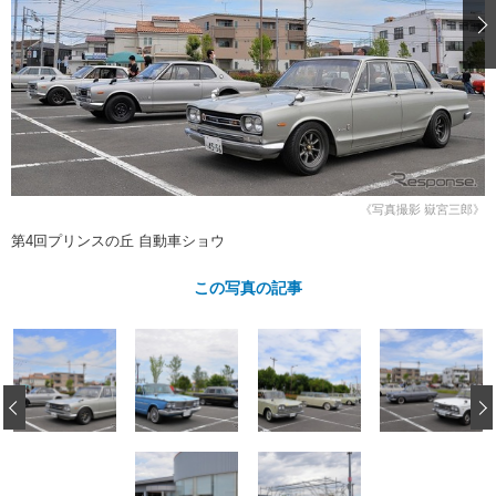
ショップレポート
愛車 File
ディテイリング
自動車豆知識
ストップ！不具合修理＆粗悪修理
ディテイリング
洗車
鈑金・塗装
鈑金・塗装
ヘッドライト磨き
コーティング
小キズ直し
防錆
特集記事
フィルム・ラッピング
ストップ 不具合修理＆粗悪修理
カーメーカー「旧車」関連プロジェ
ショップ紹介
クト
ショップレポート
プロショップ検索
レストア
コラム
《写真撮影 嶽宮三郎》
カーメーカー「旧車」関連プロジ
コラム
イベント
第4回プリンスの丘 自動車ショウ
ェクト
インタビュー
イベント告知
イベントレポート
この写真の記事
‹