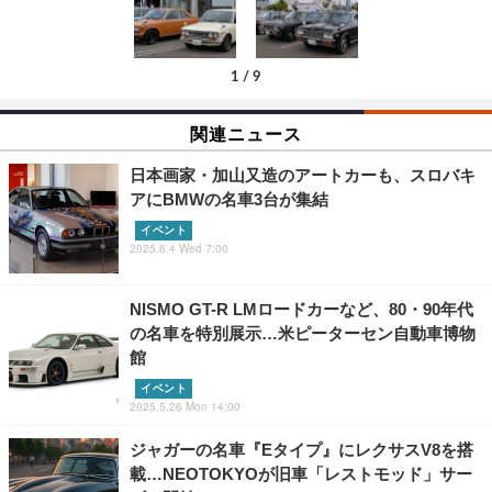
1
/
9
関連ニュース
日本画家・加山又造のアートカーも、スロバキ
アにBMWの名車3台が集結
イベント
2025.6.4 Wed 7:00
NISMO GT-R LMロードカーなど、80・90年代
の名車を特別展示…米ピーターセン自動車博物
館
イベント
2025.5.26 Mon 14:00
ジャガーの名車『Eタイプ』にレクサスV8を搭
載…NEOTOKYOが旧車「レストモッド」サー