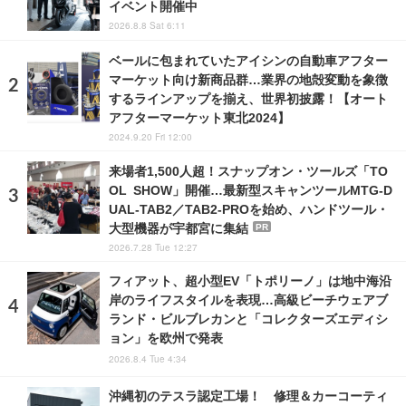
イベント開催中
2026.8.8 Sat 6:11
ベールに包まれていたアイシンの自動車アフター
マーケット向け新商品群…業界の地殻変動を象徴
するラインアップを揃え、世界初披露！【オート
アフターマーケット東北2024】
2024.9.20 Fri 12:00
来場者1,500人超！スナップオン・ツールズ「TO
OL SHOW」開催…最新型スキャンツールMTG-D
UAL-TAB2／TAB2-PROを始め、ハンドツール・
大型機器が宇都宮に集結
PR
2026.7.28 Tue 12:27
フィアット、超小型EV「トポリーノ」は地中海沿
岸のライフスタイルを表現…高級ビーチウェアブ
ランド・ビルブレカンと「コレクターズエディシ
ョン」を欧州で発表
2026.8.4 Tue 4:34
沖縄初のテスラ認定工場！ 修理＆カーコーティ