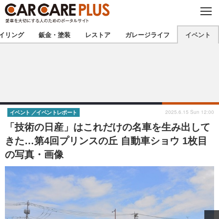
C
L
O
★カーケアプラス認定★
厳選プロショップを地域から探す
S
イリング
鈑金・塗装
レストア
ガレージライフ
イベント
E
北海道
東北
北関東
南関東
甲信越
北陸
2025.6.15 Sun 12:00
イベント
イベントレポート
「技術の日産」はこれだけの名車を生み出して
東海
関西
きた…第4回プリンスの丘 自動車ショウ 1枚目
の写真・画像
中国
四国
九州
沖縄
注目の記事