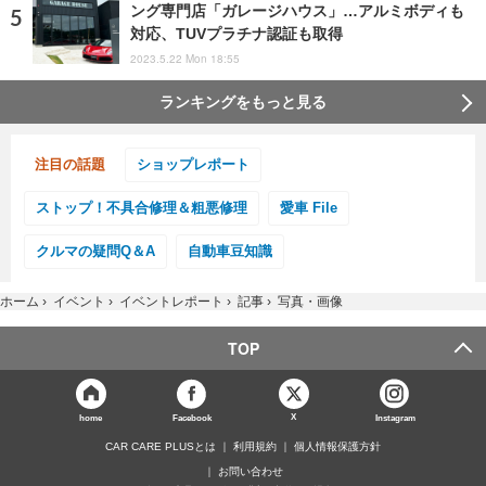
ング専門店「ガレージハウス」…アルミボディも
対応、TUVプラチナ認証も取得
2023.5.22 Mon 18:55
ランキングをもっと見る
注目の話題
ショップレポート
ストップ！不具合修理＆粗悪修理
愛車 File
クルマの疑問Q＆A
自動車豆知識
ホーム
›
イベント
›
イベントレポート
›
記事
›
写真・画像
TOP
X
home
Facebook
Instagram
CAR CARE PLUSとは
利用規約
個人情報保護方針
お問い合わせ