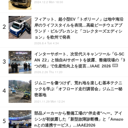
2024.12.2 Mon 18:00
フィアット、超小型EV「トポリーノ」は地中海沿
岸のライフスタイルを表現…高級ビーチウェアブ
ランド・ビルブレカンと「コレクターズエディシ
ョン」を欧州で発表
2026.8.4 Tue 4:34
インターサポート、次世代スキャンツール「G-SC
AN Z2」と独自AIサポートを披露、整備現場の「3
つの柱」で生産性向上を提言…IAAE 2026
PR
2026.2.26 Thu 11:20
ジムニーを傷つけず、荒れ地を楽しむ基本テクニ
ックを学ぶ「オフロード走行講習会」ジムニー秘
密基地
2021.11.29 Mon 12:24
部品メーカーから整備工場の“伴走者”へー。アイ
シンが初披露した「新型故障診断機」と「Amazo
nとの連携サービス」…IAAE2026