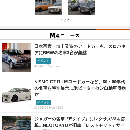
1
/
9
関連ニュース
日本画家・加山又造のアートカーも、スロバキ
アにBMWの名車3台が集結
イベント
2025.6.4 Wed 7:00
NISMO GT-R LMロードカーなど、80・90年代
の名車を特別展示…米ピーターセン自動車博物
館
イベント
2025.5.26 Mon 14:00
ジャガーの名車『Eタイプ』にレクサスV8を搭
載…NEOTOKYOが旧車「レストモッド」サー