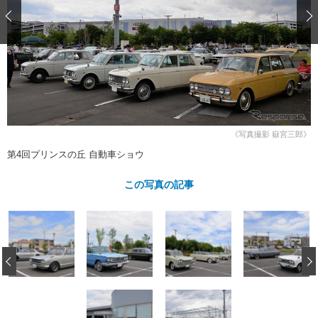
ショップレポート
愛車 File
ディテイリング
自動車豆知識
ストップ！不具合修理＆粗悪修理
ディテイリング
洗車
鈑金・塗装
鈑金・塗装
ヘッドライト磨き
コーティング
小キズ直し
防錆
特集記事
フィルム・ラッピング
ストップ 不具合修理＆粗悪修理
カーメーカー「旧車」関連プロジェ
ショップ紹介
クト
ショップレポート
プロショップ検索
レストア
コラム
《写真撮影 嶽宮三郎》
カーメーカー「旧車」関連プロジ
コラム
イベント
第4回プリンスの丘 自動車ショウ
ェクト
インタビュー
イベント告知
イベントレポート
この写真の記事
‹