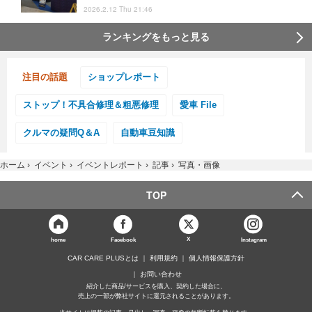
2026.2.12 Thu 21:46
ランキングをもっと見る
注目の話題
ショップレポート
ストップ！不具合修理＆粗悪修理
愛車 File
クルマの疑問Q＆A
自動車豆知識
ホーム
›
イベント
›
イベントレポート
›
記事
›
写真・画像
TOP
X
home
Facebook
Instagram
CAR CARE PLUSとは
利用規約
個人情報保護方針
お問い合わせ
紹介した商品/サービスを購入、契約した場合に、
売上の一部が弊社サイトに還元されることがあります。