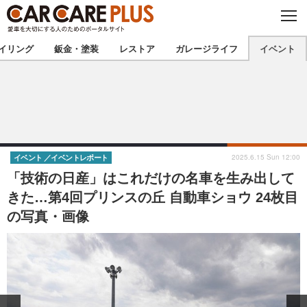
C
L
O
★カーケアプラス認定★
厳選プロショップを地域から探す
S
イリング
鈑金・塗装
レストア
ガレージライフ
イベント
E
北海道
東北
北関東
南関東
甲信越
北陸
2025.6.15 Sun 12:00
イベント
イベントレポート
「技術の日産」はこれだけの名車を生み出して
東海
関西
きた…第4回プリンスの丘 自動車ショウ 24枚目
の写真・画像
中国
四国
九州
沖縄
注目の記事