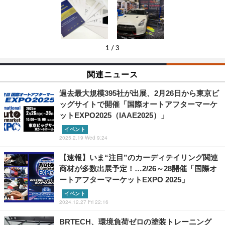
1
/
3
関連ニュース
過去最大規模395社が出展、2月26日から東京ビ
ッグサイトで開催「国際オートアフターマーケ
ットEXPO2025（IAAE2025）」
イベント
2025.2.19 Wed 9:24
【速報】いま“注目”のカーディテイリング関連
商材が多数出展予定！…2/26～28開催「国際オ
ートアフターマーケットEXPO 2025」
イベント
2024.12.27 Fri 22:16
BRTECH、環境負荷ゼロの塗装トレーニング