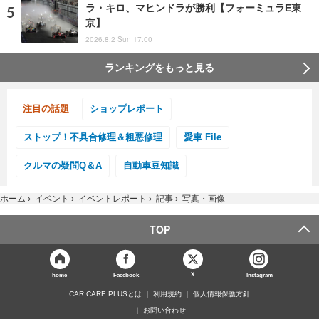
ラ・キロ、マヒンドラが勝利【フォーミュラE東
京】
2026.8.2 Sun 17:00
ランキングをもっと見る
注目の話題
ショップレポート
ストップ！不具合修理＆粗悪修理
愛車 File
クルマの疑問Q＆A
自動車豆知識
ホーム
›
イベント
›
イベントレポート
›
記事
›
写真・画像
TOP
X
home
Facebook
Instagram
CAR CARE PLUSとは
利用規約
個人情報保護方針
お問い合わせ