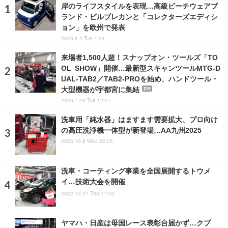
岸のライフスタイルを表現…高級ビーチウェアブ
ランド・ビルブレカンと「コレクターズエディシ
ョン」を欧州で発表
2026.8.4 Tue 4:34
来場者1,500人超！スナップオン・ツールズ「TO
OL SHOW」開催…最新型スキャンツールMTG-D
UAL-TAB2／TAB2-PROを始め、ハンドツール・
大型機器が宇都宮に集結
PR
2026.7.28 Tue 12:27
洗車用「純水器」はますます需要拡大、プロ向け
の高圧洗浄機一体型が新登場…AA九州2025
2025.10.8 Wed 22:05
洗車・コーティング事業を全国展開するトウメ
イ…技術大会を開催
2022.10.27 Thu 17:00
ヤマハ・日産は母国レース表彰台届かず…クプ