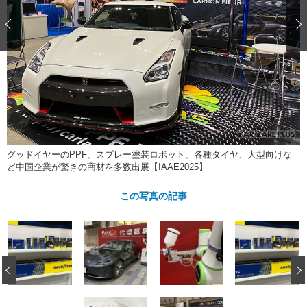
ショップレポート
愛車 File
ディテイリング
自動車豆知識
ストップ！不具合修理＆粗悪修理
ディテイリング
洗車
鈑金・塗装
鈑金・塗装
ヘッドライト磨き
コーティング
小キズ直し
防錆
特集記事
フィルム・ラッピング
ストップ 不具合修理＆粗悪修理
カーメーカー「旧車」関連プロジェ
ショップ紹介
クト
ショップレポート
プロショップ検索
レストア
コラム
カーメーカー「旧車」関連プロジ
コラム
イベント
グッドイヤーのPPF、スプレー塗装ロボット、各種タイヤ、大型向けな
ェクト
ど中国企業が驚きの商材を多数出展【IAAE2025】
インタビュー
イベント告知
イベントレポート
この写真の記事
‹