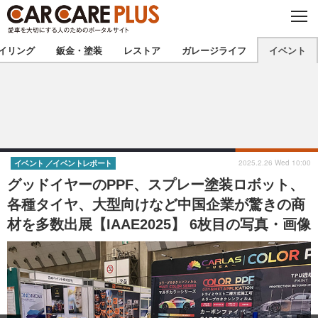
C
L
O
★カーケアプラス認定★
厳選プロショップを地域から探す
S
イリング
鈑金・塗装
レストア
ガレージライフ
イベント
E
北海道
東北
北関東
南関東
甲信越
北陸
2025.2.26 Wed 10:00
イベント
イベントレポート
グッドイヤーのPPF、スプレー塗装ロボット、
東海
関西
各種タイヤ、大型向けなど中国企業が驚きの商
材を多数出展【IAAE2025】 6枚目の写真・画像
中国
四国
九州
沖縄
注目の記事