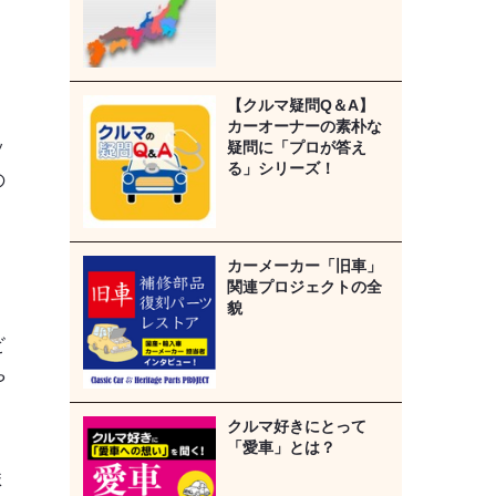
【クルマ疑問Q＆A】
カーオーナーの素朴な
ッ
疑問に「プロが答え
る」シリーズ！
の
カーメーカー「旧車」
関連プロジェクトの全
貌
ビ
や
クルマ好きにとって
「愛車」とは？
ま