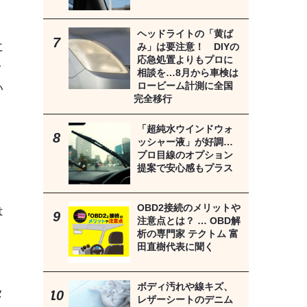
ヘッドライトの「黄ば
に
み」は要注意！ DIYの
応急処置よりもプロに
々
相談を…8月から車検は
ロービーム計測に全国
い
完全移行
。
「超純水ウインドウォ
ッシャー液」が好調…
プロ目線のオプション
提案で安心感もプラス
OBD2接続のメリットや
は
注意点とは？ … OBD解
析の専門家 テクトム 富
田直樹代表に聞く
ボディ汚れや線キズ、
タ
レザーシートのデニム