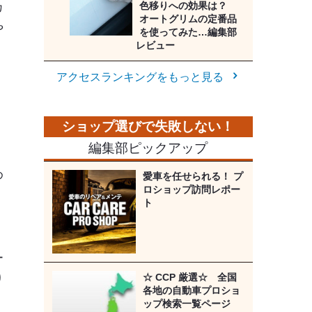
色移りへの効果は？
カ
オートグリムの定番品
や
を使ってみた…編集部
レビュー
アクセスランキングをもっと見る
」
編集部ピックアップ
め
愛車を任せられる！ プ
ロショップ訪問レポー
ト
ー
☆ CCP 厳選☆ 全国
り
各地の自動車プロショ
ップ検索一覧ページ