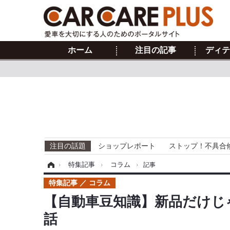
ホーム
注目の記事
ディテ
注目の話題
ショップレポート
ストップ！不具合
ホーム
›
特集記事
›
コラム
›
記事
特集記事
コラム
【自動車豆知識】新品だけじ
話