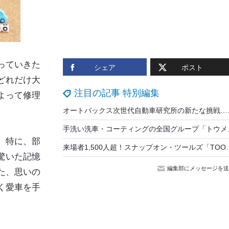
っていきた
シェア
ポスト
どれだけ大
注目の記事 特別編集
よって修理
オートバックス次世代自
手洗い洗車・コーティングの全国グルー
。特に、部
来場者1,500人超！スナップオン・ツールズ「TOOL SHOW」開催…最新型ス
驚いた記憶
編集部にメッセージを送
た、思いの
く愛車を手