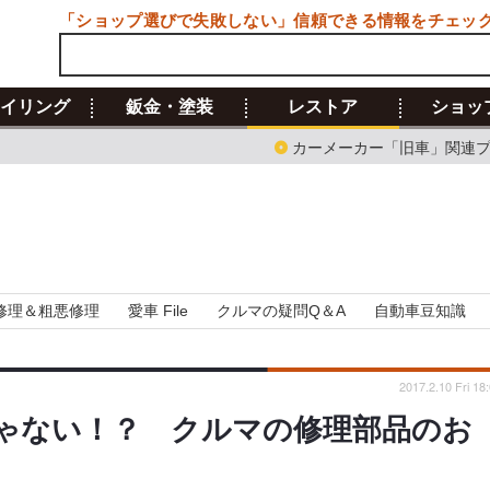
「ショップ選びで失敗しない」信頼できる情報をチェッ
イリング
鈑金・塗装
レストア
ショッ
カーメーカー「旧車」関連
修理＆粗悪修理
愛車 File
クルマの疑問Q＆A
自動車豆知識
2017.2.10 Fri 18
ゃない！？ クルマの修理部品のお