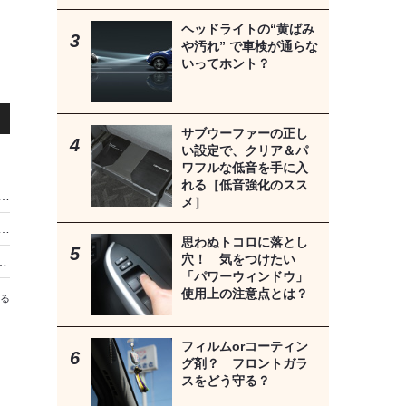
ヘッドライトの“黄ばみ
や汚れ” で車検が通らな
いってホント？
サブウーファーの正し
い設定で、クリア＆パ
ワフルな低音を手に入
れる［低音強化のスス
動車研究所の新たな挑戦…純正スキャンツールを用いた出張診断サービスを開始
メ］
プ「トウメイ」が研修センター新設で施工品質の平準化に注力…法令遵守で“施工”へのこだわりを貫く【泉重光代表の信念と展望】
思わぬトコロに落とし
穴！ 気をつけたい
キャンツールMTG-DUAL-TAB2／TAB2-PROを始め、ハンドツール・大型機器が宇都宮に集結
「パワーウィンドウ」
使用上の注意点とは？
る
フィルムorコーティン
グ剤？ フロントガラ
スをどう守る？