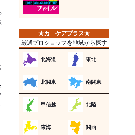
く
の
械
厳選プロショップを地域から探す
北海道
東北
者
、
北関東
南関東
た
ツ
し
甲信越
北陸
》
東海
関西