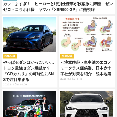
カッコよすぎ！ ヒーローと特別仕様車が秋葉原に降臨…ゼン
ゼロ・コラボ仕様 ヤマハ「XSR900 GP」に熱視線
特集記事
特集記事
やっぱセダンはかっこいい…
＜注意喚起＞車中泊のエコノ
トヨタ最強セダン爆誕か？
ミークラス症候群、日本赤十
『GRカムリ』の可能性にSN
字社が対策を紹介…熊本地震
2026.8.1 Sat 6:46
Sで注目集まる
2026.8.1 Sat 14:00