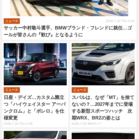
2026.7.30 Thu 3:54
ニュース
サッカー中村敬斗選手、BMWブランド・フレンドに就任…ゴ
ールが皆さんの『歓び』となるように
ニュース
ニュース
日産・デイズ…カスタム際立
スバルは、なぜ「MT」を捨て
つ「ハイウェイスター アーバ
ないの？…2027年までに登場
ンクロム」と「ボレロ」を仕
する新型スポーツハッチ 次
様変更
期WRX、BRZの姿とは
2026.7.30 Thu 3:49
2026.7.29 Wed 6:17