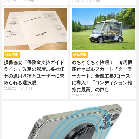
2026.7.26 Sun 17:00
2026.7.25 Sat 6:00
特集記事
特集記事
損保協会「保険金支払ガイド
めちゃくちゃ快適！ 冷房機
ライン」改定の深層…各社任
能付きゴルフカート『クーラ
せの運用基準とユーザーに求
ーカート』全国主要9コース
められる選択眼
に導入！「コンディション維
2026.7.24 Fri 19:18
持に最高」の声も
2026.7.24 Fri 14:00