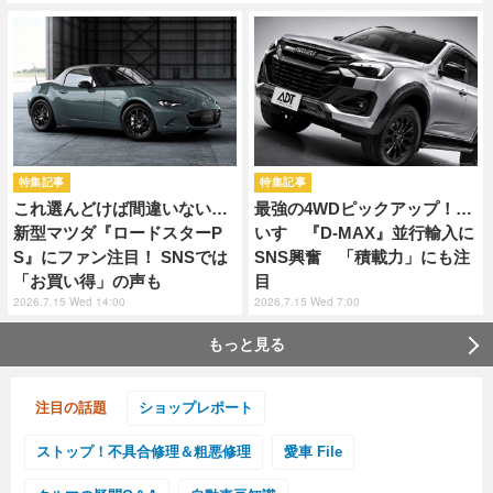
特集記事
特集記事
これ選んどけば間違いない…
最強の4WDピックアップ！…
新型マツダ『ロードスターP
いすゞ『D-MAX』並行輸入に
S』にファン注目！ SNSでは
SNS興奮 「積載力」にも注
「お買い得」の声も
目
2026.7.15 Wed 14:00
2026.7.15 Wed 7:00
もっと見る
注目の話題
ショップレポート
ストップ！不具合修理＆粗悪修理
愛車 File