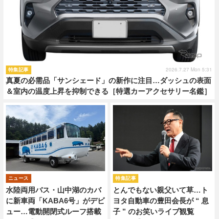
2026.7.27 Mon 5:31
特集記事
真夏の必需品「サンシェード」の新作に注目…ダッシュの表面
＆室内の温度上昇を抑制できる［特選カーアクセサリー名鑑］
ニュース
特集記事
水陸両用バス・山中湖のカバ
とんでもない親父いて草…ト
に新車両「KABA6号」がデビ
ヨタ自動車の豊田会長が “ 息
ュー…電動開閉式ルーフ搭載
子 ” のお笑いライブ観覧