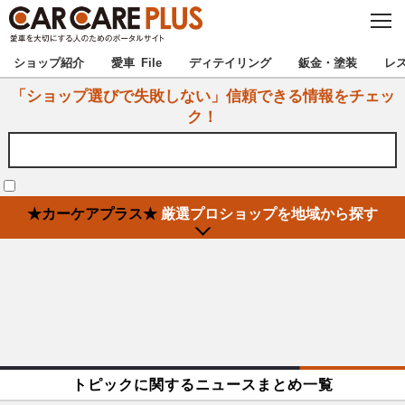
C
L
O
★カーケアプラス認定★
厳選プロショップを地域から探す
S
ショップ紹介
愛車 File
ディテイリング
鈑金・塗装
レ
E
「ショップ選びで失敗しない」信頼できる情報をチェッ
北海道
東北
ク！
北関東
南関東
甲信越
北陸
★カーケアプラス★
厳選プロショップを地域から探す
東海
関西
中国
四国
九州
沖縄
注目の記事
トピックに関するニュースまとめ一覧