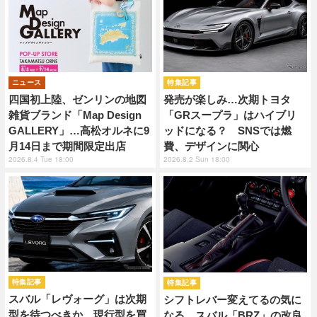
ニュース
特集記事
四国初上陸、ゼンリンの地図
発売が楽しみ…次期トヨタ
雑貨ブランド「Map Design
「GRスープラ」はハイブリ
GALLERY」…高松オルネに9
ッドになる？ SNSでは燃
月14日まで期間限定出店
費、デザインに関心
2026.8.4 Tue 18:00
2026.8.2 Sun 18:00
特集記事
特集記事
スバル「レヴォーグ」は次期
シフトレバー変えてるの気に
型を待つべきか、現行型を買
なる…スバル「BRZ」の改良