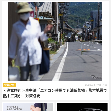
ショップレポート
愛車 File
ディテイリング
自動車豆知識
ストップ！不具合修理＆粗悪修理
ディテイリング
洗車
鈑金・塗装
鈑金・塗装
ヘッドライト磨き
コーティング
小キズ直し
防錆
特集記事
フィルム・ラッピング
ストップ 不具合修理＆粗悪修理
カーメーカー「旧車」関連プロジェ
ショップ紹介
クト
ショップレポート
プロショップ検索
レストア
コラム
カーメーカー「旧車」関連プロジ
コラム
イベント
ェクト
インタビュー
イベント告知
イベントレポート
2026.8.5 Wed 7:00
特集記事
＜注意喚起＞車中泊「エアコン使用でも油断禁物」熊本地震で
熱中症死か---対策必要