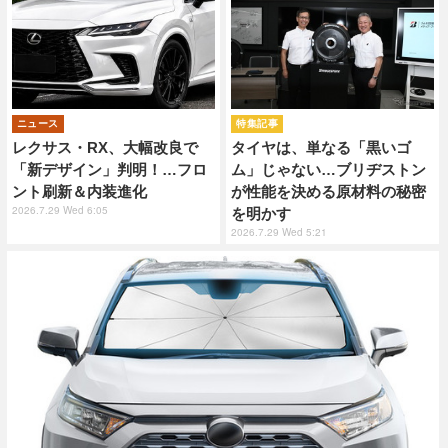
ニュース
特集記事
レクサス・RX、大幅改良で
タイヤは、単なる「黒いゴ
「新デザイン」判明！…フロ
ム」じゃない…ブリヂストン
ント刷新＆内装進化
が性能を決める原材料の秘密
2026.7.29 Wed 6:05
を明かす
2026.7.29 Wed 5:21