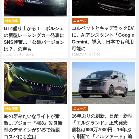
ニュース
特集記事
コルベットとキャデラックEV
GT4盛り上がる！ ポルシェ
に、AIアシスタント「Google
の新型レーシングカー発表に
Gemini」導入…日本でも利用
SNS興奮…「公道バージョン
可能に
は？」の声も
2026.7.17 Fri 15:00
2026.7.18 Sat 19:45
ニュース
特集記事
16年ぶりの刷新、日産・新型
蛇の牙みたいなライトが素
「エルグランド」正式発売
敵…プジョー『408』改良新
価格は689万7000円…16年ぶ
型のデザインがSNSで話題
り刷新で『アルファード』追
コスパにも注目