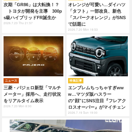
次期「GR86」は大転換！？
オレンジが可愛い…ダイハツ
トヨタが開発を主導 300p
「タフト」一部改良、新色
s級ハイブリッドFR誕生か
「スパークオレンジ」がSNS
2026.7.23 Thu 21:57
で話題に
2026.7.20 Mon 19:53
ニュース
特集記事
三菱・パジェロ新型「マルチ
エンブレムちっちゃすぎww
メーター」採用へ、走行状況
w…マツダ版ハスラー
をリアルタイム表示
の“顔”にSNS注目『フレアク
2026.7.20 Mon 8:00
ロスオーバー』がマイチェン
2026.7.19 Sun 19:00