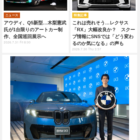
ニュース
特集記事
アウディ、Q5新型…木梨憲武
これは売れそう…レクサス
氏が1台限りのアートカー制
「RX」大幅改良か？ スクー
作、全国巡回展示へ
プ情報にSNSでは「どう変わ
2026.7.31 Fri 8:00
るのか気になる」の声も
2026.7.30 Thu 3:57