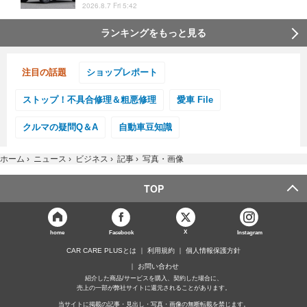
2026.8.7 Fri 5:42
ランキングをもっと見る
注目の話題
ショップレポート
ストップ！不具合修理＆粗悪修理
愛車 File
クルマの疑問Q＆A
自動車豆知識
ホーム
›
ニュース
›
ビジネス
›
記事
›
写真・画像
TOP
X
home
Facebook
Instagram
CAR CARE PLUSとは
利用規約
個人情報保護方針
お問い合わせ
紹介した商品/サービスを購入、契約した場合に、
売上の一部が弊社サイトに還元されることがあります。
当サイトに掲載の記事・見出し・写真・画像の無断転載を禁じます。