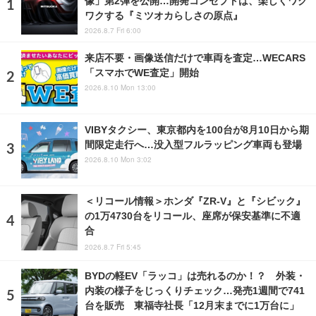
像」第2弾を公開…開発コンセプトは、楽しくワク
ワクする『ミツオカらしさの原点』
2026.8.7 Fri 6:00
来店不要・画像送信だけで車両を査定…WECARS
「スマホでWE査定」開始
2026.8.10 Mon 13:00
VIBYタクシー、東京都内を100台が8月10日から期
間限定走行へ…没入型フルラッピング車両も登場
2026.8.10 Mon 3:02
＜リコール情報＞ホンダ『ZR-V』と『シビック』
の1万4730台をリコール、座席が保安基準に不適
合
2026.8.7 Fri 5:45
BYDの軽EV「ラッコ」は売れるのか！？ 外装・
内装の様子をじっくりチェック…発売1週間で741
台を販売 東福寺社長「12月末までに1万台に」