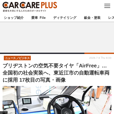
C
L
O
★カーケアプラス認定★
厳選プロショップを地域から探す
S
ショップ紹介
愛車 File
ディテイリング
鈑金・塗装
レ
E
北海道
東北
北関東
南関東
甲信越
北陸
2026.7.9 Thu 8:00
ニュース
ビジネス
ブリヂストンの空気不要タイヤ「AirFree」…
東海
関西
全国初の社会実装へ、東近江市の自動運転車両
に採用 17枚目の写真・画像
中国
四国
九州
沖縄
注目の記事