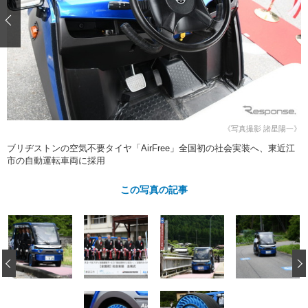
ショップレポート
愛車 File
ディテイリング
自動車豆知識
ストップ！不具合修理＆粗悪修理
ディテイリング
洗車
鈑金・塗装
鈑金・塗装
ヘッドライト磨き
コーティング
小キズ直し
防錆
特集記事
フィルム・ラッピング
ストップ 不具合修理＆粗悪修理
カーメーカー「旧車」関連プロジェ
ショップ紹介
クト
ショップレポート
プロショップ検索
レストア
《写真撮影 諸星陽一》
コラム
ブリヂストンの空気不要タイヤ「AirFree」全国初の社会実装へ、東近江
カーメーカー「旧車」関連プロジ
コラム
イベント
市の自動運転車両に採用
ェクト
インタビュー
イベント告知
イベントレポート
この写真の記事
‹