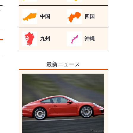
ー
イ
中国
四国
九州
沖縄
最新ニュース