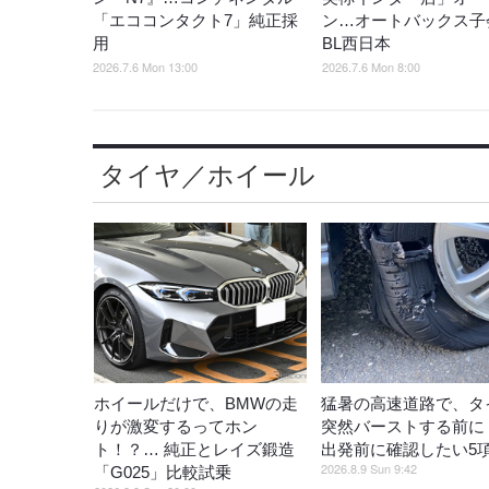
「エココンタクト7」純正採
ン…オートバックス子
用
BL西日本
2026.7.6 Mon 13:00
2026.7.6 Mon 8:00
タイヤ／ホイール
ホイールだけで、BMWの走
猛暑の高速道路で、タ
りが激変するってホン
突然バーストする前に
ト！？… 純正とレイズ鍛造
出発前に確認したい5
2026.8.9 Sun 9:42
「G025」比較試乗