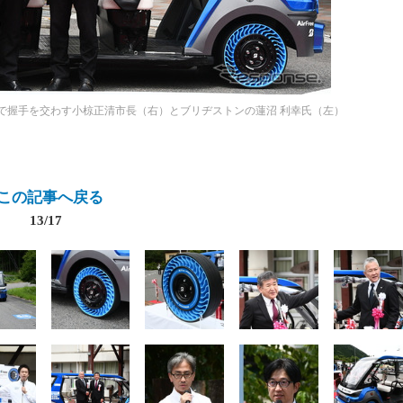
で握手を交わす小椋正清市長（右）とブリヂストンの蓮沼 利幸氏（左）
この記事へ戻る
13/17