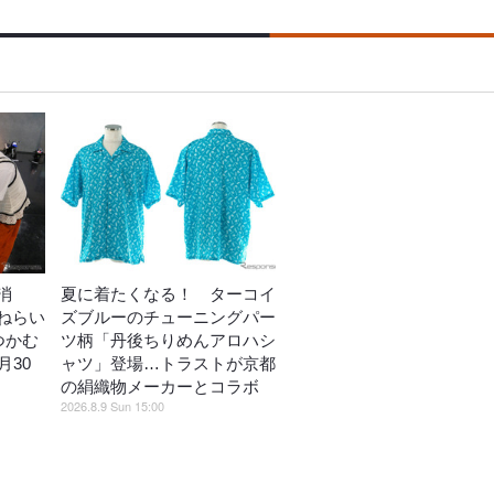
消
夏に着たくなる！ ターコイ
ねらい
ズブルーのチューニングパー
つかむ
ツ柄「丹後ちりめんアロハシ
月30
ャツ」登場…トラストが京都
の絹織物メーカーとコラボ
2026.8.9 Sun 15:00