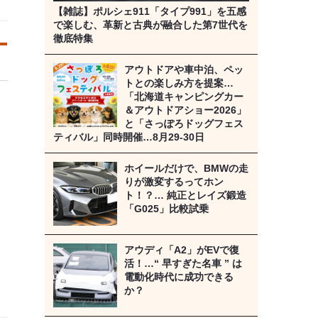
【雑誌】ポルシェ911「タイプ991」を五感
で楽しむ、革新と古典が融合した第7世代を
徹底特集
アウトドアや車中泊、ペッ
トとの楽しみ方を提案…
「北海道キャンピングカー
＆アウトドアショー2026」
と「さっぽろドッグフェス
ティバル」同時開催…8月29‐30日
ホイールだけで、BMWの走
りが激変するってホン
ト！？… 純正とレイズ鍛造
「G025」比較試乗
アウディ「A2」がEVで復
活！…“ 早すぎた名車 ” は
電動化時代に成功できる
か？