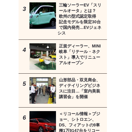
三輪ソーラーEV「スリ
ールオータ」とは？
欧州の型式認定取得
記念モデルを限定30台
で国内発売…EVジェネ
シス
正規ディーラー、MINI
岐阜「リテール・ネク
スト」導入でリニュー
アルオープン
山形部品・双見商会、
ディテイリングビジネ
スに注目…「室内美装
講習会」を開催
＜リコール情報＞プジ
ョー、シトロエン、
DS、フィアットの9車
種1万9147台をリコー