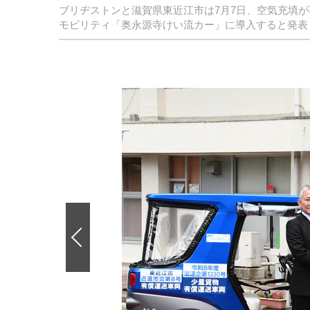
ブリヂストンと滋賀県東近江市は7月7日、空気充填が不
モビリティ「奥永源寺けい流カー」に導入すると発表
前
の
画
像