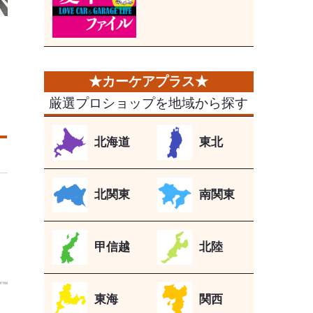
厳選プロショップを地域から探す
北海道
東北
北関東
南関東
甲信越
北陸
東海
関西