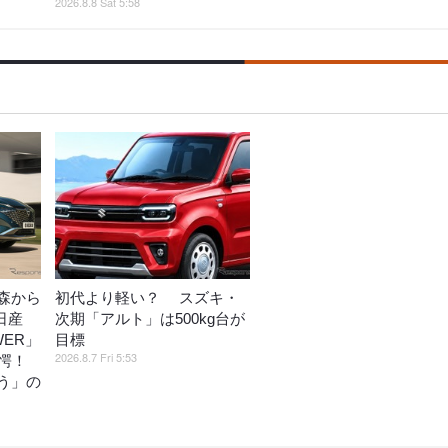
2026.8.8 Sat 5:58
森から
初代より軽い？ スズキ・
日産
次期「アルト」は500kg台が
WER」
目標
2026.8.7 Fri 5:53
愕！
う」の