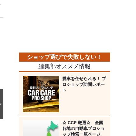
ー
次
の
画
像
編集部オススメ情報
愛車を任せられる！ プ
ロショップ訪問レポー
ト
☆ CCP 厳選☆ 全国
各地の自動車プロショ
ップ検索一覧ページ