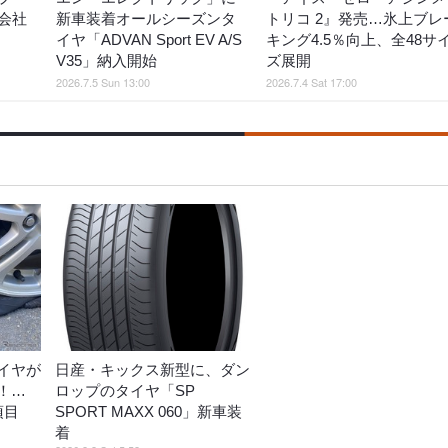
会社
新車装着オールシーズンタ
トリコ 2』発売…氷上ブレ
イヤ「ADVAN Sport EV A/S
キング4.5％向上、全48サ
V35」納入開始
ズ展開
2026.7.5 Sun 13:00
2026.7.4 Sat 17:00
イヤが
日産・キックス新型に、ダン
！…
ロップのタイヤ「SP
項目
SPORT MAXX 060」新車装
着