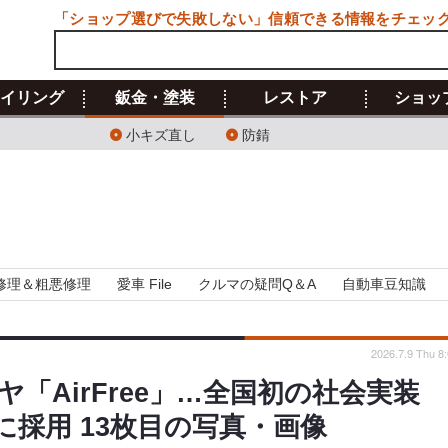
「ショップ選びで失敗しない」信頼できる情報をチェッ
イリング
鈑金・塗装
レストア
ショッ
小キズ直し
防錆
修理＆粗悪修理
愛車 File
クルマの疑問Q＆A
自動車豆知識
2026.7.9 Thu 8
「AirFree」…全国初の社会実装
採用 13枚目の写真・画像