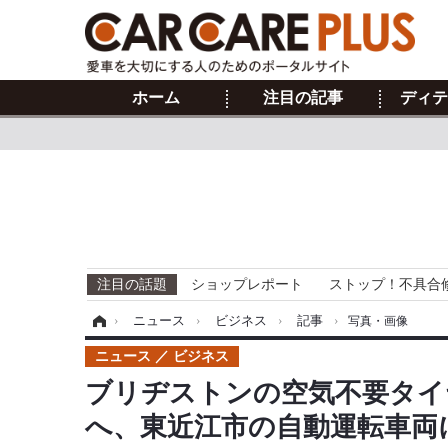
ホーム
注目の記事
ディテ
注目の話題
ショップレポート
ストップ！不具合
ホーム
›
ニュース
›
ビジネス
›
記事
›
写真・画像
ニュース
ビジネス
ブリヂストンの空気不要タイヤ
へ、東近江市の自動運転車両に