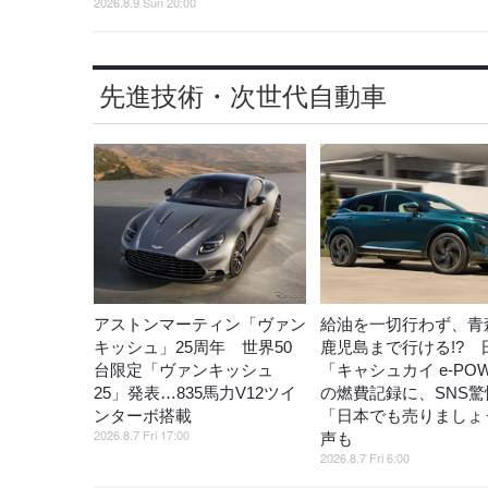
2026.8.9 Sun 20:00
先進技術・次世代自動車
アストンマーティン「ヴァン
給油を一切行わず、青
キッシュ」25周年 世界50
鹿児島まで行ける!? 
台限定「ヴァンキッシュ
「キャシュカイ e-PO
25」発表…835馬力V12ツイ
の燃費記録に、SNS驚
ンターボ搭載
「日本でも売りましょ
2026.8.7 Fri 17:00
声も
2026.8.7 Fri 6:00