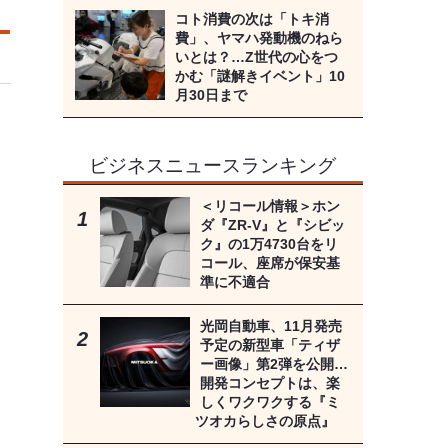
コト消費の次は「トキ消
費」、ヤマハ発動機のねら
いとは？…Z世代の心をつ
かむ「謎解きイベント」10
月30日まで
ビジネスニュースランキング
＜リコール情報＞ホン
ダ『ZR-V』と『シビッ
ク』の1万4730台をリ
コール、座席が保安基
準に不適合
光岡自動車、11月発売
予定の新型車「ティザ
ー画像」第2弾を公開…
開発コンセプトは、楽
しくワクワクする『ミ
ツオカらしさの原点』