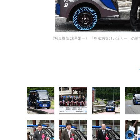
《写真撮影 諸星陽一》
「奥永源寺けい流カー」の前