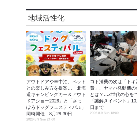
地域活性化
アウトドアや車中泊、ペット
コト消費の次は「トキ
との楽しみ方を提案…「北海
費」、ヤマハ発動機の
道キャンピングカー＆アウト
とは？…Z世代の心を
ドアショー2026」と「さっ
「謎解きイベント」10
ぽろドッグフェスティバル」
日まで
2026.8.9 Sun 18:00
同時開催…8月29‐30日
2026.8.9 Sun 21:00