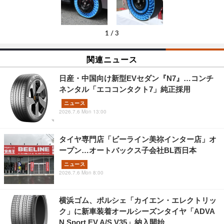
1
/
3
関連ニュース
日産・中国向け新型EVセダン『N7』…コンチ
ネンタル「エココンタクト7」純正採用
ニュース
2026.7.6 Mon 13:00
タイヤ専門店「ビーライン美祢インター店」オ
ープン…オートバックス子会社BL西日本
ニュース
2026.7.6 Mon 8:00
横浜ゴム、ポルシェ「カイエン・エレクトリッ
ク」に新車装着オールシーズンタイヤ「ADVA
N Sport EV A/S V35」納入開始