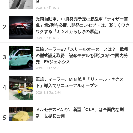
合
2026.8.7 Fri 5:45
光岡自動車、11月発売予定の新型車「ティザー画
像」第2弾を公開…開発コンセプトは、楽しくワク
ワクする『ミツオカらしさの原点』
2026.8.7 Fri 6:00
三輪ソーラーEV「スリールオータ」とは？ 欧州
の型式認定取得 記念モデルを限定30台で国内発
売…EVジェネシス
2026.8.7 Fri 5:56
正規ディーラー、MINI岐阜「リテール・ネクス
ト」導入でリニューアルオープン
2026.8.8 Sat 5:54
メルセデスベンツ、新型「GLA」は全面的な刷
新…世界初公開
2026.7.30 Thu 4:03