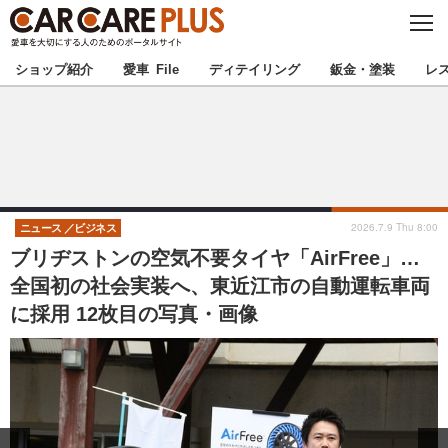
C
L
O
★カーケアプラス認定★
厳選プロショップを地域から探す
S
ショップ紹介
愛車 File
ディテイリング
鈑金・塗装
レ
E
北海道
東北
北関東
南関東
甲信越
北陸
2026.7.9 Thu 8:00
ニュース
ビジネス
ブリヂストンの空気不要タイヤ「AirFree」…
東海
関西
全国初の社会実装へ、東近江市の自動運転車両
に採用 12枚目の写真・画像
中国
四国
九州
沖縄
注目の記事