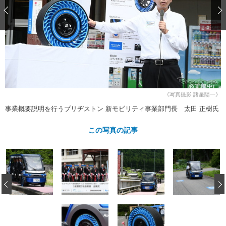
ショップレポート
愛車 File
ディテイリング
自動車豆知識
ストップ！不具合修理＆粗悪修理
ディテイリング
洗車
鈑金・塗装
鈑金・塗装
ヘッドライト磨き
コーティング
小キズ直し
防錆
特集記事
フィルム・ラッピング
ストップ 不具合修理＆粗悪修理
カーメーカー「旧車」関連プロジェ
ショップ紹介
クト
ショップレポート
プロショップ検索
レストア
《写真撮影 諸星陽一》
コラム
事業概要説明を行うブリヂストン 新モビリティ事業部門長 太田 正樹氏
カーメーカー「旧車」関連プロジ
コラム
イベント
ェクト
インタビュー
この写真の記事
イベント告知
イベントレポート
‹