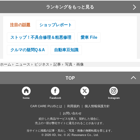
ランキングをもっと見る
注目の話題
ショップレポート
ストップ！不具合修理＆粗悪修理
愛車 File
クルマの疑問Q＆A
自動車豆知識
ホーム
›
ニュース
›
ビジネス
›
記事
›
写真・画像
TOP
X
home
Facebook
Instagram
CAR CARE PLUSとは
利用規約
個人情報保護方針
お問い合わせ
紹介した商品/サービスを購入、契約した場合に、
売上の一部が弊社サイトに還元されることがあります。
当サイトに掲載の記事・見出し・写真・画像の無断転載を禁じます。
© 2026 IID, Inc. © JC Resonance Co., Ltd.