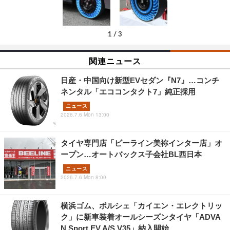
1
/
3
関連ニュース
日産・中国向け新型EVセダン『N7』…コンチ
ネンタル「エココンタクト7」純正採用
ニュース
2026.7.6 Mon 13:00
タイヤ専門店「ビーライン美祢インター店」オ
ープン…オートバックス子会社BL西日本
ニュース
2026.7.6 Mon 8:00
横浜ゴム、ポルシェ「カイエン・エレクトリッ
ク」に新車装着オールシーズンタイヤ「ADVA
N Sport EV A/S V35」納入開始