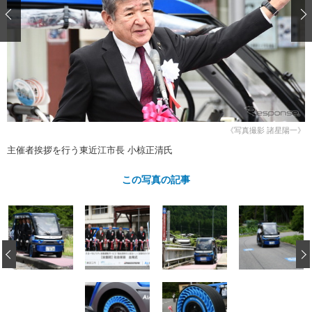
ショップレポート
愛車 File
ディテイリング
自動車豆知識
ストップ！不具合修理＆粗悪修理
ディテイリング
洗車
鈑金・塗装
鈑金・塗装
ヘッドライト磨き
コーティング
小キズ直し
防錆
特集記事
フィルム・ラッピング
ストップ 不具合修理＆粗悪修理
カーメーカー「旧車」関連プロジェ
ショップ紹介
クト
ショップレポート
プロショップ検索
レストア
《写真撮影 諸星陽一》
コラム
主催者挨拶を行う東近江市長 小椋正清氏
カーメーカー「旧車」関連プロジ
コラム
イベント
ェクト
インタビュー
この写真の記事
イベント告知
イベントレポート
‹