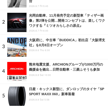
合
2026.8.7 Fri 5:45
光岡自動車、11月発売予定の新型車「ティザー画
像」第2弾を公開…開発コンセプトは、楽しくワク
ワクする『ミツオカらしさの原点』
2026.8.7 Fri 6:00
大阪府に、中古車「BUDDICA」初出店「大阪堺支
社」を8月8日オープン
2026.8.6 Thu 6:00
熊本地震支援、ARCHIONグループが1000万円の
義援金を拠出…日野自動車・三菱ふそうも参加
2026.8.8 Sat 10:00
日産・キックス新型に、ダンロップのタイヤ「SP
SPORT MAXX 060」新車装着
2026.8.8 Sat 5:58