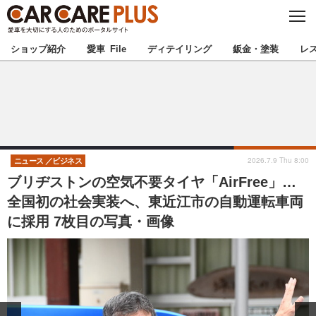
C
L
O
★カーケアプラス認定★
厳選プロショップを地域から探す
S
ショップ紹介
愛車 File
ディテイリング
鈑金・塗装
レ
E
北海道
東北
北関東
南関東
甲信越
北陸
2026.7.9 Thu 8:00
ニュース
ビジネス
ブリヂストンの空気不要タイヤ「AirFree」…
東海
関西
全国初の社会実装へ、東近江市の自動運転車両
に採用 7枚目の写真・画像
中国
四国
九州
沖縄
注目の記事