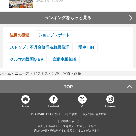
2026.8.6 Thu 6:00
ランキングをもっと見る
注目の話題
ショップレポート
ストップ！不具合修理＆粗悪修理
愛車 File
クルマの疑問Q＆A
自動車豆知識
ホーム
›
ニュース
›
ビジネス
›
記事
›
写真・画像
TOP
X
home
Facebook
Instagram
CAR CARE PLUSとは
利用規約
個人情報保護方針
お問い合わせ
紹介した商品/サービスを購入、契約した場合に、
売上の一部が弊社サイトに還元されることがあります。