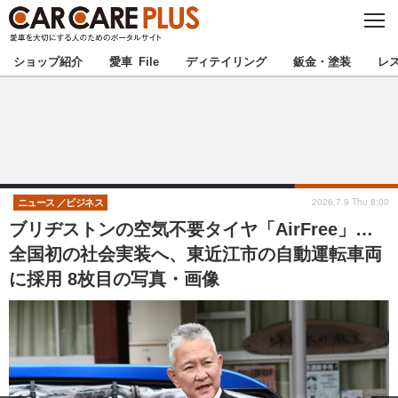
C
L
O
★カーケアプラス認定★
厳選プロショップを地域から探す
S
ショップ紹介
愛車 File
ディテイリング
鈑金・塗装
レ
E
北海道
東北
北関東
南関東
甲信越
北陸
2026.7.9 Thu 8:00
ニュース
ビジネス
ブリヂストンの空気不要タイヤ「AirFree」…
東海
関西
全国初の社会実装へ、東近江市の自動運転車両
に採用 8枚目の写真・画像
中国
四国
九州
沖縄
注目の記事