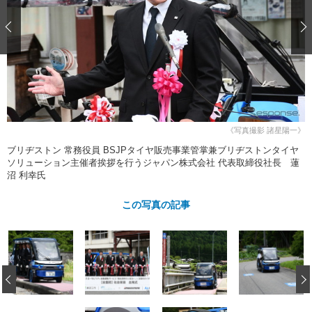
ショップレポート
愛車 File
ディテイリング
自動車豆知識
ストップ！不具合修理＆粗悪修理
ディテイリング
洗車
鈑金・塗装
鈑金・塗装
ヘッドライト磨き
コーティング
小キズ直し
防錆
特集記事
フィルム・ラッピング
ストップ 不具合修理＆粗悪修理
カーメーカー「旧車」関連プロジェ
ショップ紹介
クト
ショップレポート
プロショップ検索
レストア
《写真撮影 諸星陽一》
コラム
ブリヂストン 常務役員 BSJPタイヤ販売事業管掌兼ブリヂストンタイヤ
カーメーカー「旧車」関連プロジ
コラム
イベント
ソリューション主催者挨拶を行うジャパン株式会社 代表取締役社長 蓮
ェクト
沼 利幸氏
インタビュー
イベント告知
イベントレポート
この写真の記事
‹