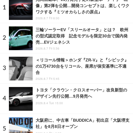
像」第2弾を公開…開発コンセプトは、楽しくワク
ワクする『ミツオカらしさの原点』
2026.8.7 Fri 6:00
三輪ソーラーEV「スリールオータ」とは？ 欧州
の型式認定取得 記念モデルを限定30台で国内発
売…EVジェネシス
2026.8.7 Fri 5:56
＜リコール情報＞ホンダ『ZR-V』と『シビック』
の1万4730台をリコール、座席が保安基準に不適
合
2026.8.7 Fri 5:45
トヨタ「クラウン・クロスオーバー」改良新型の
デザイン先行公開…9月発売へ
2026.8.4 Tue 15:00
大阪府に、中古車「BUDDICA」初出店「大阪堺支
社」を8月8日オープン