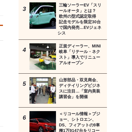
三輪ソーラーEV「スリ
ールオータ」とは？
欧州の型式認定取得
記念モデルを限定30台
で国内発売…EVジェネ
シス
正規ディーラー、MINI
岐阜「リテール・ネク
スト」導入でリニュー
アルオープン
山形部品・双見商会、
ディテイリングビジネ
スに注目…「室内美装
講習会」を開催
＜リコール情報＞プジ
ョー、シトロエン、
DS、フィアットの9車
種1万9147台をリコー