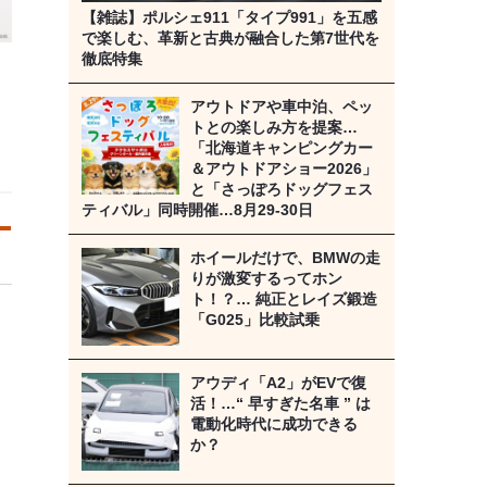
【雑誌】ポルシェ911「タイプ991」を五感
で楽しむ、革新と古典が融合した第7世代を
徹底特集
アウトドアや車中泊、ペッ
イ
トとの楽しみ方を提案…
「北海道キャンピングカー
＆アウトドアショー2026」
と「さっぽろドッグフェス
ティバル」同時開催…8月29‐30日
ホイールだけで、BMWの走
りが激変するってホン
ト！？… 純正とレイズ鍛造
「G025」比較試乗
アウディ「A2」がEVで復
活！…“ 早すぎた名車 ” は
電動化時代に成功できる
か？