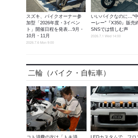
スズキ、バイクオーナー参
いいバイクなのに…“
加型「2026年度・3イベン
ーレー”『X350』販売
ト」開催日程を発表…9月・
SNSでは惜しむ声
10月・11月
2026.7.1 Wed 14:00
2026.7.6 Mon 9:00
二輪（バイク・自転車）
コト消費の次は「トキ消
LEDカスタムで、フロ