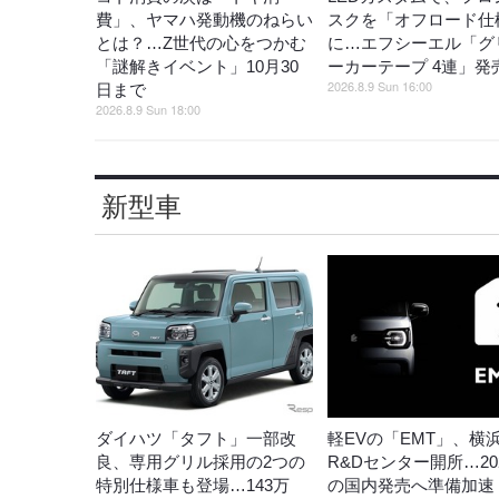
費」、ヤマハ発動機のねらい
スクを「オフロード仕
とは？…Z世代の心をつかむ
に…エフシーエル「グ
「謎解きイベント」10月30
ーカーテープ 4連」発
2026.8.9 Sun 16:00
日まで
2026.8.9 Sun 18:00
新型車
ダイハツ「タフト」一部改
軽EVの「EMT」、横
良、専用グリル採用の2つの
R&Dセンター開所…20
特別仕様車も登場…143万
の国内発売へ準備加速