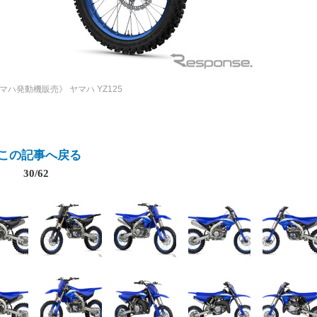
ヤマハ発動機販売》
ヤマハ YZ125
この記事へ戻る
30/62