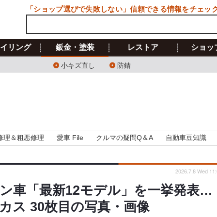
「ショップ選びで失敗しない」信頼できる情報をチェッ
イリング
鈑金・塗装
レストア
ショッ
小キズ直し
防錆
修理＆粗悪修理
愛車 File
クルマの疑問Q＆A
自動車豆知識
2026.7.8 Wed 11:
ン車「最新12モデル」を一挙発表…
ス 30枚目の写真・画像