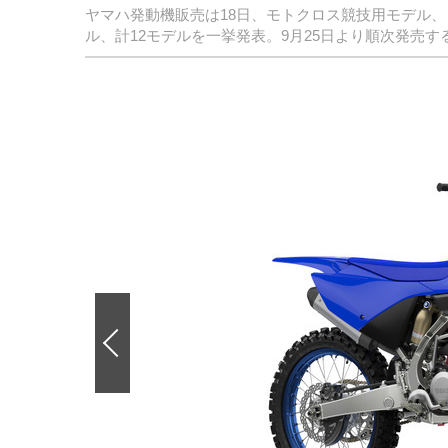
ヤマハ発動機販売は18日、モトクロス競技用モデル、
ル、計12モデルを一挙発表。9月25日より順次発売す
前
の
画
像