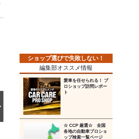
デ
次
の
画
像
編集部オススメ情報
愛車を任せられる！ プ
ロショップ訪問レポー
ト
☆ CCP 厳選☆ 全国
各地の自動車プロショ
ップ検索一覧ページ