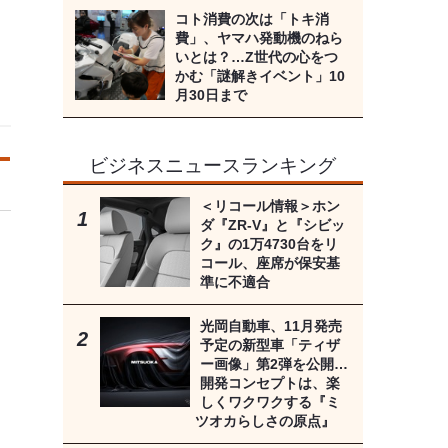
コト消費の次は「トキ消
費」、ヤマハ発動機のねら
いとは？…Z世代の心をつ
かむ「謎解きイベント」10
月30日まで
ビジネスニュースランキング
＜リコール情報＞ホン
ダ『ZR-V』と『シビッ
ク』の1万4730台をリ
コール、座席が保安基
準に不適合
光岡自動車、11月発売
予定の新型車「ティザ
ー画像」第2弾を公開…
開発コンセプトは、楽
しくワクワクする『ミ
ツオカらしさの原点』