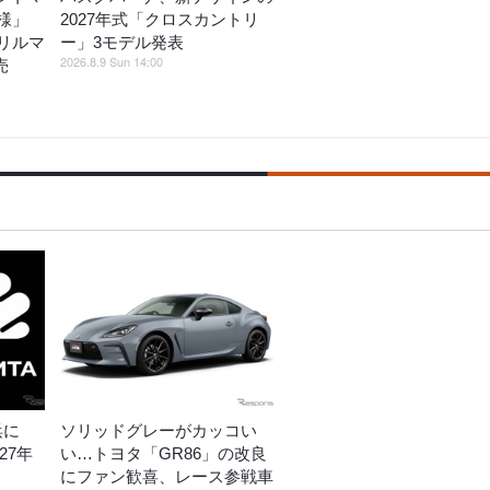
様」
2027年式「クロスカントリ
リルマ
ー」3モデル発表
2026.8.9 Sun 14:00
売
浜に
ソリッドグレーがカッコい
27年
い…トヨタ「GR86」の改良
にファン歓喜、レース参戦車