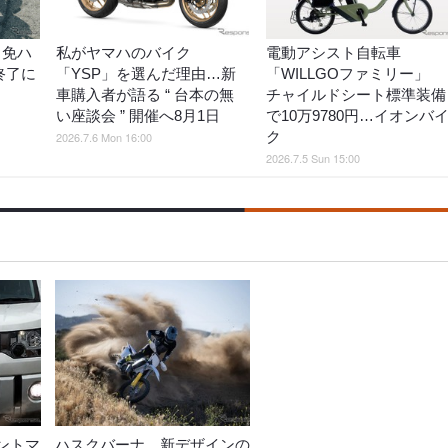
中免ハ
私がヤマハのバイク
電動アシスト自転車
終了に
「YSP」を選んだ理由…新
「WILLGOファミリー」
車購入者が語る “ 台本の無
チャイルドシート標準装備
い座談会 ” 開催へ8月1日
で10万9780円…イオンバ
ク
2026.7.6 Mon 16:00
2026.7.5 Sun 15:00
ントマ
ハスクバーナ、新デザインの