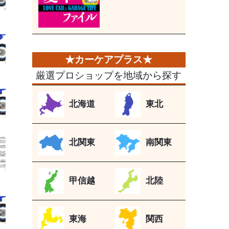
厳選プロショップを地域から探す
北海道
東北
北関東
南関東
甲信越
北陸
東海
関西