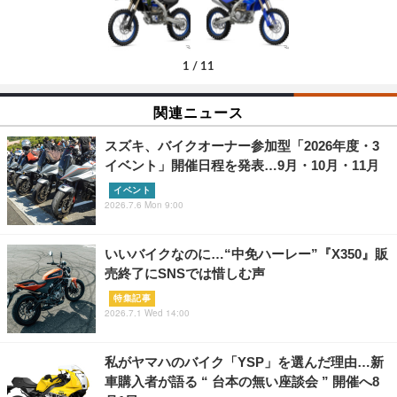
1
/
11
関連ニュース
スズキ、バイクオーナー参加型「2026年度・3
イベント」開催日程を発表…9月・10月・11月
イベント
2026.7.6 Mon 9:00
いいバイクなのに…“中免ハーレー”『X350』販
売終了にSNSでは惜しむ声
特集記事
2026.7.1 Wed 14:00
私がヤマハのバイク「YSP」を選んだ理由…新
車購入者が語る “ 台本の無い座談会 ” 開催へ8