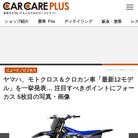
C
L
O
★カーケアプラス認定★
厳選プロショップを地域から探す
S
ショップ紹介
愛車 File
ディテイリング
鈑金・塗装
レ
E
北海道
東北
北関東
南関東
甲信越
北陸
2026.7.8 Wed 11:00
ニュース
ビジネス
ヤマハ、モトクロス＆クロカン車「最新12モデ
東海
関西
ル」を一挙発表… 注目すべきポイントにフォー
カス 5枚目の写真・画像
中国
四国
九州
沖縄
注目の記事