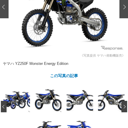
ショップレポート
愛車 File
ディテイリング
自動車豆知識
ストップ！不具合修理＆粗悪修理
ディテイリング
洗車
鈑金・塗装
鈑金・塗装
ヘッドライト磨き
コーティング
小キズ直し
防錆
特集記事
フィルム・ラッピング
ストップ 不具合修理＆粗悪修理
カーメーカー「旧車」関連プロジェ
ショップ紹介
クト
ショップレポート
プロショップ検索
レストア
コラム
《写真提供 ヤマハ発動機販売》
カーメーカー「旧車」関連プロジ
コラム
イベント
ヤマハ YZ250F Monster Energy Edition
ェクト
インタビュー
イベント告知
イベントレポート
この写真の記事
‹