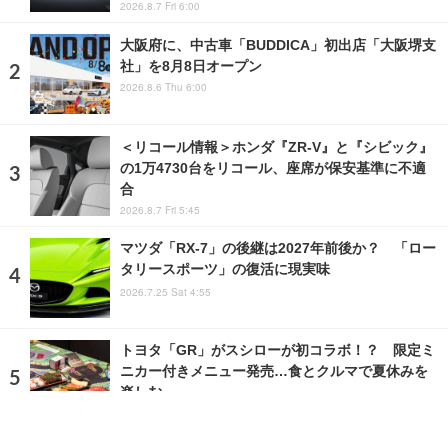
2026.8.7 Fri 6:00
大阪府に、中古車「BUDDICA」初出店「大阪堺支
社」を8月8日オープン
2026.8.6 Thu 6:00
＜リコール情報＞ホンダ『ZR-V』と『シビック』
の1万4730台をリコール、座席が保安基準に不適
合
2026.8.7 Fri 5:45
マツダ「RX-7」の後継は2027年前後か？ 「ロー
タリースポーツ」の復活に現実味
2026.7.25 Sat 4:55
トヨタ「GR」がスシローが初コラボ！？ 限定ミ
ニカー付きメニュー発売…食とクルマで夏休みを
楽しむ
2026.8.5 Wed 12:00