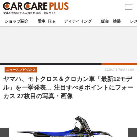
C
L
O
★カーケアプラス認定★
厳選プロショップを地域から探す
S
ショップ紹介
愛車 File
ディテイリング
鈑金・塗装
レ
E
北海道
東北
北関東
南関東
甲信越
北陸
2026.7.8 Wed 11:00
ニュース
ビジネス
ヤマハ、モトクロス＆クロカン車「最新12モデ
東海
関西
ル」を一挙発表… 注目すべきポイントにフォー
カス 27枚目の写真・画像
中国
四国
九州
沖縄
注目の記事