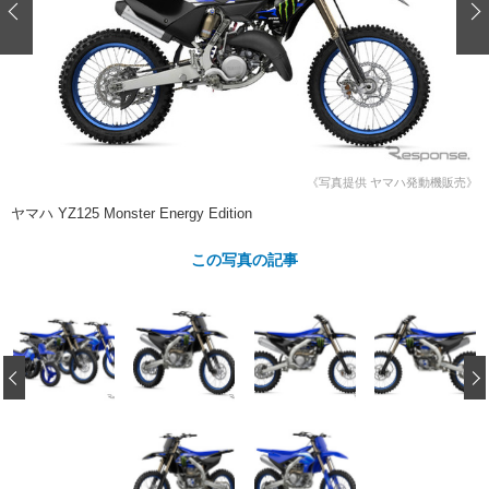
ショップレポート
愛車 File
ディテイリング
自動車豆知識
ストップ！不具合修理＆粗悪修理
ディテイリング
洗車
鈑金・塗装
鈑金・塗装
ヘッドライト磨き
コーティング
小キズ直し
防錆
特集記事
フィルム・ラッピング
ストップ 不具合修理＆粗悪修理
カーメーカー「旧車」関連プロジェ
ショップ紹介
クト
《写真提供 ヤマハ発動機販売》
ショップレポート
プロショップ検索
レストア
コラム
ヤマハ YZ125 Monster Energy Edition
カーメーカー「旧車」関連プロジ
コラム
イベント
ェクト
この写真の記事
インタビュー
イベント告知
イベントレポート
‹