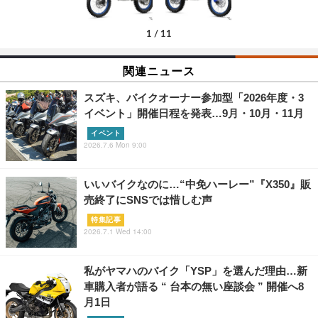
1
/
11
関連ニュース
スズキ、バイクオーナー参加型「2026年度・3
イベント」開催日程を発表…9月・10月・11月
イベント
2026.7.6 Mon 9:00
いいバイクなのに…“中免ハーレー”『X350』販
売終了にSNSでは惜しむ声
特集記事
2026.7.1 Wed 14:00
私がヤマハのバイク「YSP」を選んだ理由…新
車購入者が語る “ 台本の無い座談会 ” 開催へ8
月1日