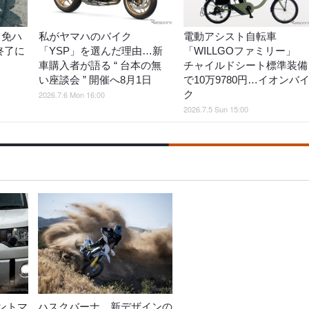
中免ハ
私がヤマハのバイク
電動アシスト自転車
終了に
「YSP」を選んだ理由…新
「WILLGOファミリー」
車購入者が語る “ 台本の無
チャイルドシート標準装備
い座談会 ” 開催へ8月1日
で10万9780円…イオンバ
ク
2026.7.6 Mon 16:00
2026.7.5 Sun 15:00
ントマ
ハスクバーナ、新デザインの