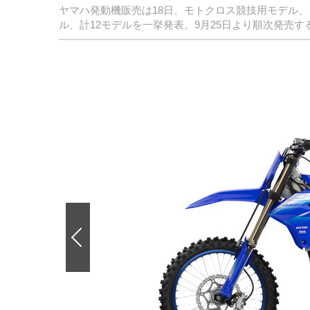
ヤマハ発動機販売は18日、モトクロス競技用モデル、
ル、計12モデルを一挙発表。9月25日より順次発売す
前
の
画
像