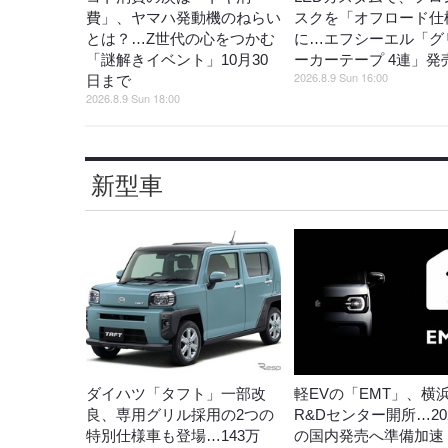
費」、ヤマハ発動機のねらい
スクを「オフロード仕
とは？…Z世代の心をつかむ
に…エフシーエル「グ
「謎解きイベント」10月30
ーカーテープ 4連」発
2026.8.9 Sun 16:00
日まで
2026.8.9 Sun 18:00
新型車
ダイハツ「タフト」一部改
軽EVの「EMT」、横
良、専用グリル採用の2つの
R&Dセンター開所…20
特別仕様車も登場…143万
の国内発売へ準備加速