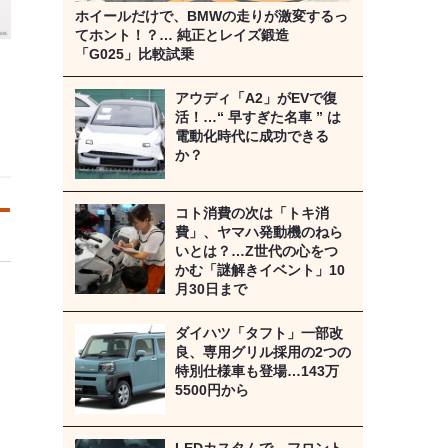
ホイールだけで、BMWの走りが激変するっ
てホント！？… 純正とレイズ鍛造
「G025」比較試乗
アウディ「A2」がEVで復
イ
活！…“ 早すぎた名車 ” は
電動化時代に成功できる
か？
コト消費の次は「トキ消
費」、ヤマハ発動機のねら
いとは？…Z世代の心をつ
かむ「謎解きイベント」10
月30日まで
ダイハツ「タフト」一部改
良、専用グリル採用の2つの
特別仕様車も登場…143万
5500円から