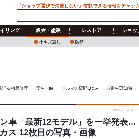
「ショップ選びで失敗しない」信頼できる情報をチェッ
イリング
鈑金・塗装
レストア
ショッ
小キズ直し
防錆
修理＆粗悪修理
愛車 File
クルマの疑問Q＆A
自動車豆知識
2026.7.8 Wed 11:
ン車「最新12モデル」を一挙発表…
ス 12枚目の写真・画像