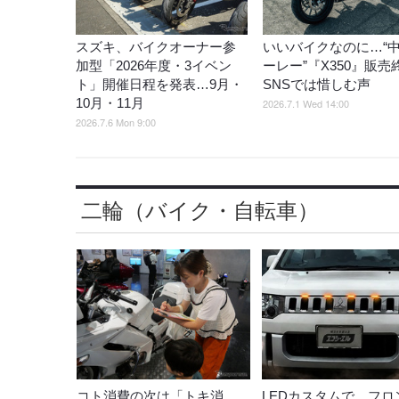
スズキ、バイクオーナー参
いいバイクなのに…“
加型「2026年度・3イベン
ーレー”『X350』販売
ト」開催日程を発表…9月・
SNSでは惜しむ声
10月・11月
2026.7.1 Wed 14:00
2026.7.6 Mon 9:00
二輪（バイク・自転車）
コト消費の次は「トキ消
LEDカスタムで、フロ