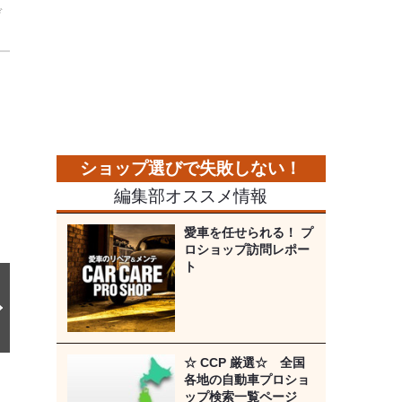
デ
次
の
画
像
編集部オススメ情報
愛車を任せられる！ プ
ロショップ訪問レポー
ト
☆ CCP 厳選☆ 全国
各地の自動車プロショ
ップ検索一覧ページ