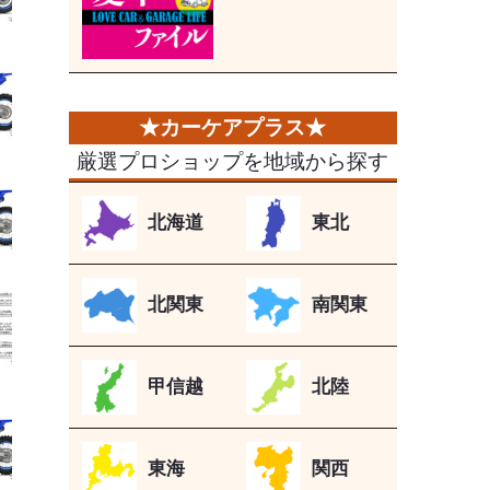
厳選プロショップを地域から探す
北海道
東北
北関東
南関東
甲信越
北陸
東海
関西