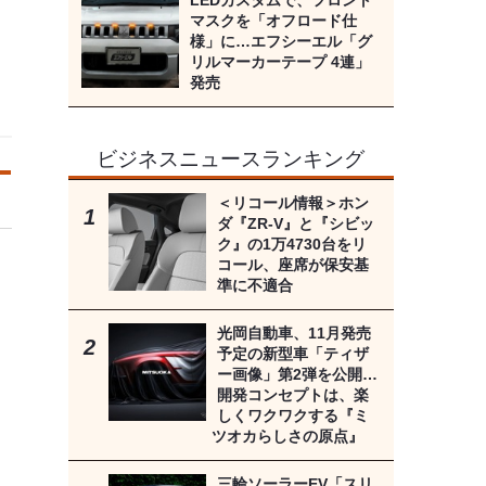
LEDカスタムで、フロント
マスクを「オフロード仕
様」に…エフシーエル「グ
リルマーカーテープ 4連」
発売
ビジネスニュースランキング
＜リコール情報＞ホン
ダ『ZR-V』と『シビッ
ク』の1万4730台をリ
コール、座席が保安基
準に不適合
光岡自動車、11月発売
予定の新型車「ティザ
ー画像」第2弾を公開…
開発コンセプトは、楽
しくワクワクする『ミ
ツオカらしさの原点』
三輪ソーラーEV「スリ