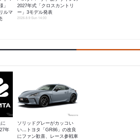
様」
2027年式「クロスカントリ
リルマ
ー」3モデル発表
2026.8.9 Sun 14:00
売
浜に
ソリッドグレーがカッコい
27年
い…トヨタ「GR86」の改良
にファン歓喜、レース参戦車