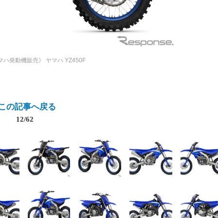
マハ発動機販売》
ヤマハ YZ450F
この記事へ戻る
12/62