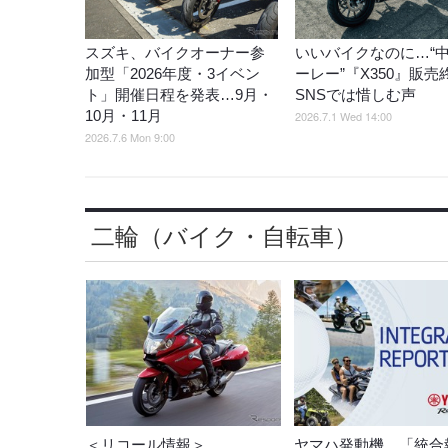
スズキ、バイクオーナー参
いいバイクなのに…“
加型「2026年度・3イベン
ーレー”『X350』販売
ト」開催日程を発表…9月・
SNSでは惜しむ声
10月・11月
2026.7.1 Wed 14:00
2026.7.6 Mon 9:00
二輪（バイク・自転車）
＜リコール情報＞
ヤマハ発動機、「統合