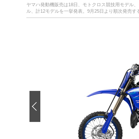
ヤマハ発動機販売は18日、モトクロス競技用モデル、
ル、計12モデルを一挙発表。9月25日より順次発売す
前
の
画
像