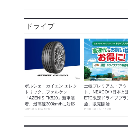
ドライブ
ポルシェ・カイエン エレク
土岐プレミアム・アウ
トリック…ファルケン
ト、NEXCO中日本と
「AZENIS FK520」新車装
ETC限定ドライブプラ
着、最高速300km/hに対応
旅」販売開始
2026.8.6 Thu 13:00
2026.8.6 Thu 11:00