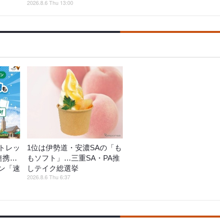
2026.8.6 Thu 13:00
トレッ
1位は伊勢道・安濃SAの「も
連携…
もソフト」…三重SA・PA推
ン「速
しテイク総選挙
2026.8.6 Thu 6:37