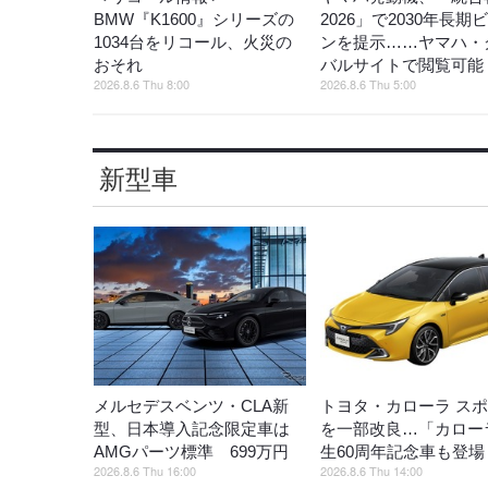
BMW『K1600』シリーズの
2026」で2030年長期
1034台をリコール、火災の
ンを提示……ヤマハ・
おそれ
バルサイトで閲覧可能
2026.8.6 Thu 8:00
2026.8.6 Thu 5:00
新型車
メルセデスベンツ・CLA新
トヨタ・カローラ ス
型、日本導入記念限定車は
を一部改良…「カロー
AMGパーツ標準 699万円
生60周年記念車も登場
2026.8.6 Thu 16:00
2026.8.6 Thu 14:00