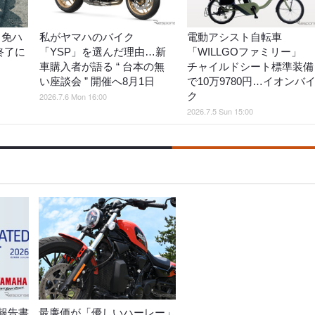
中免ハ
私がヤマハのバイク
電動アシスト自転車
終了に
「YSP」を選んだ理由…新
「WILLGOファミリー」
車購入者が語る “ 台本の無
チャイルドシート標準装備
い座談会 ” 開催へ8月1日
で10万9780円…イオンバ
ク
2026.7.6 Mon 16:00
2026.7.5 Sun 15:00
報告書
最廉価が「優しいハーレー」