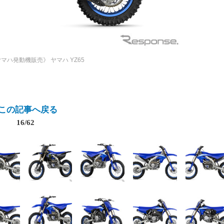
ヤマハ発動機販売》
ヤマハ YZ65
この記事へ戻る
16/62