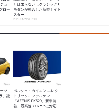
ビジョ
とは限らない…クラシックと
グロー
モダンが融合した新型ナイト
スター
2026.8.5 Wed 15:00
ポーツ
ポルシェ・カイエン エレク
ラ」誕
トリック…ファルケン
「AZENIS FK520」新車装
着、最高速300km/hに対応