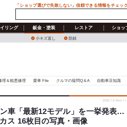
「ショップ選びで失敗しない」信頼できる情報をチェッ
イリング
鈑金・塗装
レストア
ショッ
小キズ直し
防錆
修理＆粗悪修理
愛車 File
クルマの疑問Q＆A
自動車豆知識
2026.7.8 Wed 11:
ン車「最新12モデル」を一挙発表…
ス 16枚目の写真・画像