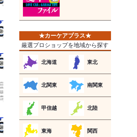
厳選プロショップを地域から探す
北海道
東北
北関東
南関東
甲信越
北陸
東海
関西