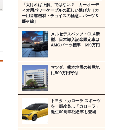
「太ければ正解」ではない？ カーオーデ
ィオ用パワーケーブルの正しい選び方［カ
ー用音響機材・チョイスの極意…パーツ＆
部材編］
イ
メルセデスベンツ・CLA新
型、日本導入記念限定車は
AMGパーツ標準 699万円
マツダ、熊本地震の被災地
に500万円寄付
トヨタ・カローラ スポーツ
を一部改良…「カローラ」
誕生60周年記念車も登場