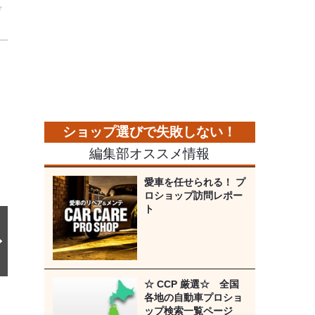
デ
次
の
画
像
編集部オススメ情報
愛車を任せられる！ プ
ロショップ訪問レポー
ト
☆ CCP 厳選☆ 全国
各地の自動車プロショ
ップ検索一覧ページ