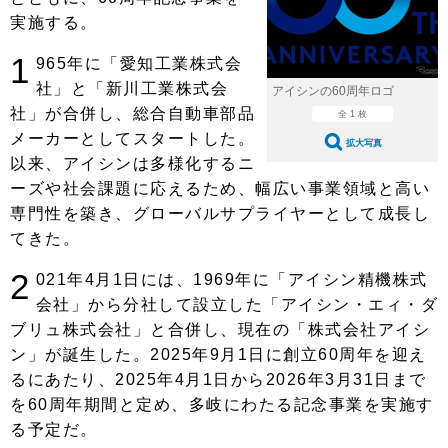
ショップレポート
愛車 File
ディテイリング
実施する。
自動車豆知識
ストップ！不具合修理＆粗悪修理
ディテイリング
洗車
鈑金・塗装
1
965年に「愛知工業株式会
鈑金・塗装
社」と「新川工業株式会
ヘッドライト磨き
コーティング
小キズ直し
防錆
特集記事
アイシンの60周年ロゴ
社」が合併し、総合自動車部品
全 1 枚
フィルム・ラッピング
ストップ 不具合修理＆粗悪修理
カーメーカー「旧車」関連プロジェ
ショップ紹介
メーカーとしてスタートした。
拡大写真
クト
以来、アイシンは多様化するニ
ショップレポート
プロショップ検索
レストア
ーズや社会課題に応えるため、幅広い事業領域と高い
コラム
専門性を築き、グローバルサプライヤーとして成長し
カーメーカー「旧車」関連プロジ
コラム
イベント
ェクト
てきた。
インタビュー
イベント告知
イベントレポート
2
021年4月1日には、1969年に「アイシン精機株式
会社」から分社して設立した「アイシン・エィ・ダ
ブリュ株式会社」と合併し、現在の「株式会社アイシ
ン」が誕生した。2025年9月1日に創立60周年を迎え
るにあたり、2025年4月1日から2026年3月31日まで
を60周年期間と定め、多岐にわたる記念事業を実施す
る予定だ。