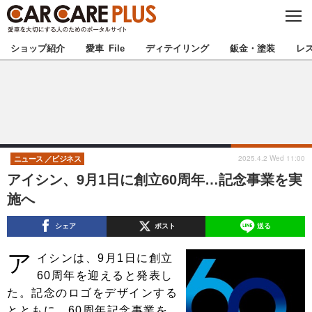
C
L
O
★カーケアプラス認定★
厳選プロショップを地域から探す
S
ショップ紹介
愛車 File
ディテイリング
鈑金・塗装
レ
E
北海道
東北
北関東
南関東
甲信越
北陸
2025.4.2 Wed 11:00
ニュース
ビジネス
アイシン、9月1日に創立60周年…記念事業を実
東海
関西
施へ
中国
四国
シェア
ポスト
送る
ア
九州
沖縄
イシンは、9月1日に創立
60周年を迎えると発表し
注目の記事
た。記念のロゴをデザインする
とともに、60周年記念事業を