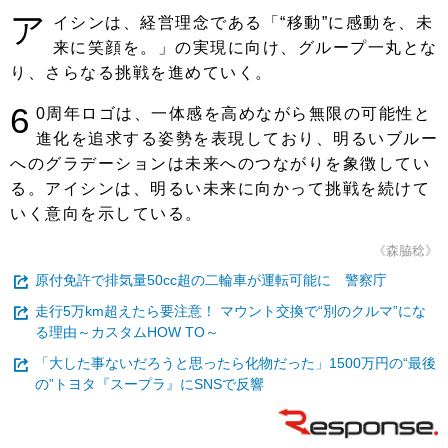
ア
イシンは、経営理念である「“移動”に感動を、未
来に笑顔を。」の実現に向け、グループ一丸とな
り、さらなる挑戦を進めていく。
6
0周年ロゴは、一体感を高めながら無限の可能性と
進化を追求する姿勢を表現しており、明るいブルー
へのグラデーションは未来へのつながりを象徴してい
る。アイシンは、明るい未来に向かって挑戦を続けて
いく意向を示している。
《森脇稔》
原付免許で排気量50cc超の二輪車が運転可能に 警察庁
走行5万km超えたら要注意！ マウント交換で“別のクルマ”にな
る理由～カスタムHOW TO～
「大した事ないだろうと思ったら化物だった」1500万円の“最後
の”トヨタ『スープラ』にSNSで反響