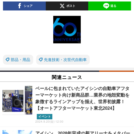
シェア
ポスト
送る
部品・用品
先進技術・次世代自動車
関連ニュース
ベールに包まれていたアイシンの自動車アフタ
ーマーケット向け新商品群…業界の地殻変動を
象徴するラインアップを揃え、世界初披露！
【オートアフターマーケット東北2024】
イベント
2024.9.20(金) 12:00
アイシン、2028年完成の新アリーナをメタバー