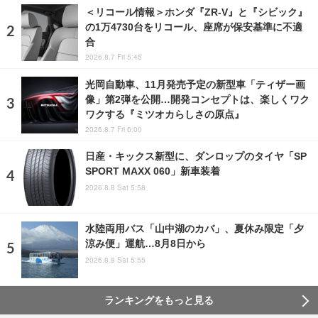
＜リコール情報＞ホンダ『ZR-V』と『シビック』
の1万4730台をリコール、座席が保安基準に不適
合
2026.8.7 Fri 5:45
光岡自動車、11月発売予定の新型車「ティザー画
像」第2弾を公開…開発コンセプトは、楽しくワク
ワクする『ミツオカらしさの原点』
2026.8.7 Fri 6:00
日産・キックス新型に、ダンロップのタイヤ「SP
SPORT MAXX 060」新車装着
2026.8.8 Sat 5:58
水陸両用バス「山中湖のカバ」、夏休み限定「夕
涼み便」運航…8月8日から
2026.8.8 Sat 5:55
ランキングをもっと見る