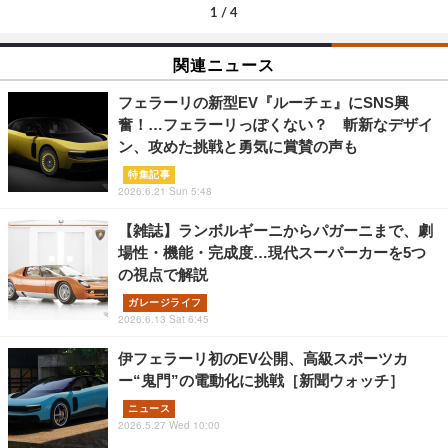
1
/
4
関連ニュース
フェラーリの新型EV『ルーチェ』にSNS興
奮！…フェラーリっぽくない？ 斬新なデザイ
ン、攻めた挑戦と勇気に賞賛の声も
特集記事
2026.6.21 Sun 5:48
【雑誌】ランボルギーニからパガーニまで、劇
場性・機能・完成度…現代スーパーカーを5つ
の視点で解説
ガレージライフ
2026.6.13 Sat 6:45
伊フェラーリ初のEV公開、高級スポーツカ
ー“鬼門”の電動化に挑戦［新聞ウォッチ］
ニュース
2026.5.27 Wed 10:00