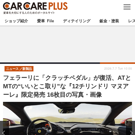
C
L
O
★カーケアプラス認定★
厳選プロショップを地域から探す
S
ショップ紹介
愛車 File
ディテイリング
鈑金・塗装
レ
E
北海道
東北
北関東
南関東
甲信越
北陸
2026.7.7 Tue 10:00
ニュース
新製品
フェラーリに「クラッチペダル」が復活、ATと
東海
関西
MTの“いいとこ取り”な『12チリンドリ マヌア
ーレ』限定発売 16枚目の写真・画像
中国
四国
九州
沖縄
注目の記事