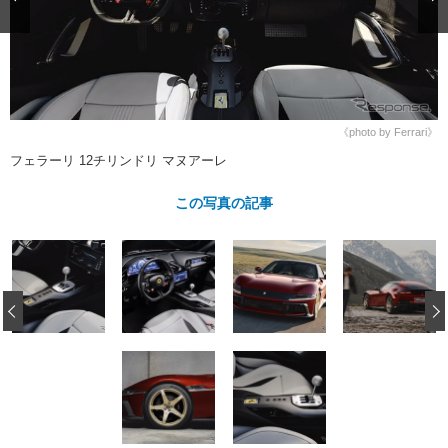
ショップレポート
愛車 File
ディテイリング
自動車豆知識
ストップ！不具合修理＆粗悪修理
ディテイリング
洗車
鈑金・塗装
鈑金・塗装
ヘッドライト磨き
コーティング
小キズ直し
防錆
特集記事
フィルム・ラッピング
ストップ 不具合修理＆粗悪修理
カーメーカー「旧車」関連プロジェ
ショップ紹介
《photo by Ferrari》
クト
フェラーリ 12チリンドリ マヌアーレ
ショップレポート
プロショップ検索
レストア
コラム
この写真の記事
カーメーカー「旧車」関連プロジ
コラム
イベント
ェクト
インタビュー
イベント告知
イベントレポート
‹