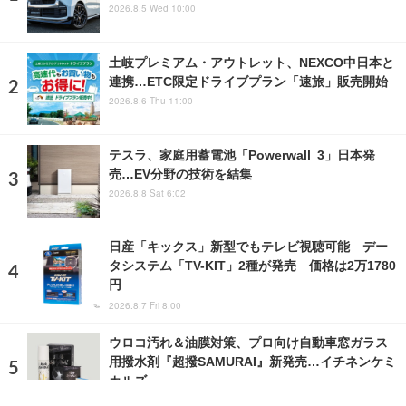
2026.8.5 Wed 10:00
土岐プレミアム・アウトレット、NEXCO中日本と
連携…ETC限定ドライブプラン「速旅」販売開始
2026.8.6 Thu 11:00
テスラ、家庭用蓄電池「Powerwall 3」日本発
売…EV分野の技術を結集
2026.8.8 Sat 6:02
日産「キックス」新型でもテレビ視聴可能 デー
タシステム「TV-KIT」2種が発売 価格は2万1780
円
2026.8.7 Fri 8:00
ウロコ汚れ＆油膜対策、プロ向け自動車窓ガラス
用撥水剤『超撥SAMURAI』新発売…イチネンケミ
カルズ
2024.4.17 Wed 10:44