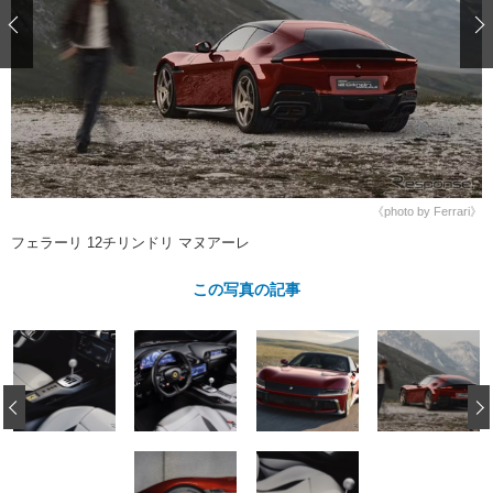
ショップレポート
愛車 File
ディテイリング
自動車豆知識
ストップ！不具合修理＆粗悪修理
ディテイリング
洗車
鈑金・塗装
鈑金・塗装
ヘッドライト磨き
コーティング
小キズ直し
防錆
特集記事
フィルム・ラッピング
ストップ 不具合修理＆粗悪修理
カーメーカー「旧車」関連プロジェ
ショップ紹介
クト
ショップレポート
プロショップ検索
レストア
コラム
《photo by Ferrari》
カーメーカー「旧車」関連プロジ
コラム
イベント
フェラーリ 12チリンドリ マヌアーレ
ェクト
インタビュー
イベント告知
イベントレポート
この写真の記事
‹