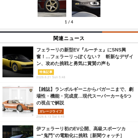
1
/
4
関連ニュース
フェラーリの新型EV『ルーチェ』にSNS興
奮！…フェラーリっぽくない？ 斬新なデザイ
ン、攻めた挑戦と勇気に賞賛の声も
特集記事
2026.6.21 Sun 5:48
【雑誌】ランボルギーニからパガーニまで、劇
場性・機能・完成度…現代スーパーカーを5つ
の視点で解説
ガレージライフ
2026.6.13 Sat 6:45
伊フェラーリ初のEV公開、高級スポーツカ
ー“鬼門”の電動化に挑戦［新聞ウォッチ］