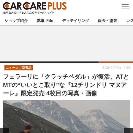
C
L
O
★カーケアプラス認定★
厳選プロショップを地域から探す
S
ショップ紹介
愛車 File
ディテイリング
鈑金・塗装
レ
E
北海道
東北
北関東
南関東
甲信越
北陸
2026.7.7 Tue 10:00
ニュース
新製品
フェラーリに「クラッチペダル」が復活、ATと
東海
関西
MTの“いいとこ取り”な『12チリンドリ マヌア
ーレ』限定発売 4枚目の写真・画像
中国
四国
九州
沖縄
注目の記事