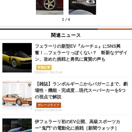
1
/
4
関連ニュース
フェラーリの新型EV『ルーチェ』にSNS興
奮！…フェラーリっぽくない？ 斬新なデザイ
ン、攻めた挑戦と勇気に賞賛の声も
特集記事
2026.6.21 Sun 5:48
【雑誌】ランボルギーニからパガーニまで、劇
場性・機能・完成度…現代スーパーカーを5つ
の視点で解説
ガレージライフ
2026.6.13 Sat 6:45
伊フェラーリ初のEV公開、高級スポーツカ
ー“鬼門”の電動化に挑戦［新聞ウォッチ］