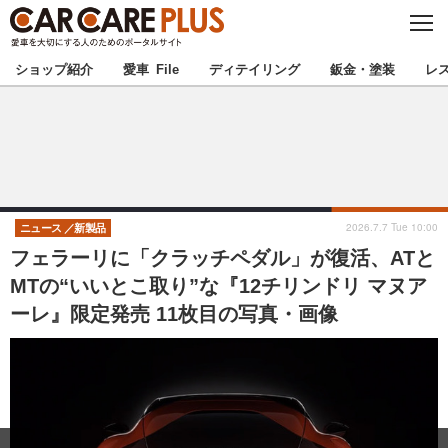
C
L
O
★カーケアプラス認定★
厳選プロショップを地域から探す
S
ショップ紹介
愛車 File
ディテイリング
鈑金・塗装
レ
E
北海道
東北
北関東
南関東
甲信越
北陸
2026.7.7 Tue 10:00
ニュース
新製品
フェラーリに「クラッチペダル」が復活、ATと
東海
関西
MTの“いいとこ取り”な『12チリンドリ マヌア
ーレ』限定発売 11枚目の写真・画像
中国
四国
九州
沖縄
注目の記事