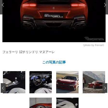
ショップレポート
愛車 File
ディテイリング
自動車豆知識
ストップ！不具合修理＆粗悪修理
ディテイリング
洗車
鈑金・塗装
鈑金・塗装
ヘッドライト磨き
コーティング
小キズ直し
防錆
特集記事
フィルム・ラッピング
ストップ 不具合修理＆粗悪修理
カーメーカー「旧車」関連プロジェ
ショップ紹介
クト
ショップレポート
プロショップ検索
レストア
《photo by Ferrari》
コラム
フェラーリ 12チリンドリ マヌアーレ
カーメーカー「旧車」関連プロジ
コラム
イベント
ェクト
インタビュー
この写真の記事
イベント告知
イベントレポート
‹