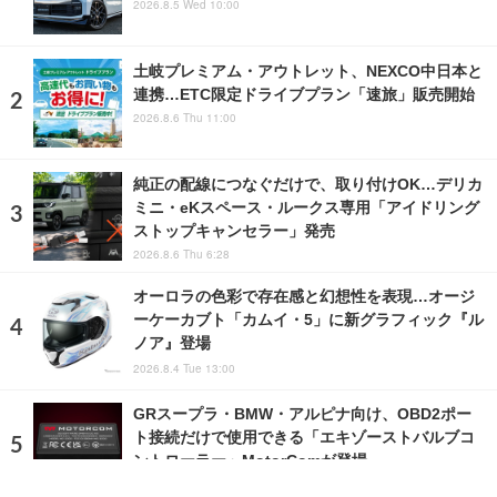
2026.8.5 Wed 10:00
土岐プレミアム・アウトレット、NEXCO中日本と
連携…ETC限定ドライブプラン「速旅」販売開始
2026.8.6 Thu 11:00
純正の配線につなぐだけで、取り付けOK…デリカ
ミニ・eKスペース・ルークス専用「アイドリング
ストップキャンセラー」発売
2026.8.6 Thu 6:28
オーロラの色彩で存在感と幻想性を表現…オージ
ーケーカブト「カムイ・5」に新グラフィック『ル
ノア』登場
2026.8.4 Tue 13:00
GRスープラ・BMW・アルピナ向け、OBD2ポー
ト接続だけで使用できる「エキゾーストバルブコ
ントローラー」MotorComが登場
2026.8.5 Wed 8:00