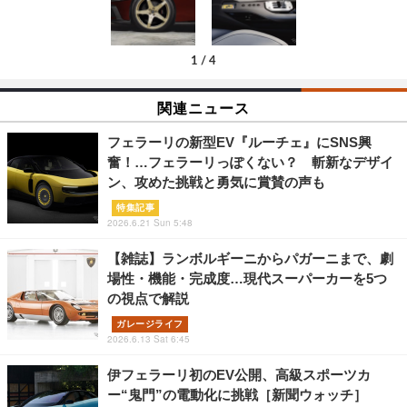
1
/
4
関連ニュース
フェラーリの新型EV『ルーチェ』にSNS興
奮！…フェラーリっぽくない？ 斬新なデザイ
ン、攻めた挑戦と勇気に賞賛の声も
特集記事
2026.6.21 Sun 5:48
【雑誌】ランボルギーニからパガーニまで、劇
場性・機能・完成度…現代スーパーカーを5つ
の視点で解説
ガレージライフ
2026.6.13 Sat 6:45
伊フェラーリ初のEV公開、高級スポーツカ
ー“鬼門”の電動化に挑戦［新聞ウォッチ］