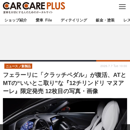
C
L
O
★カーケアプラス認定★
厳選プロショップを地域から探す
S
ショップ紹介
愛車 File
ディテイリング
鈑金・塗装
レ
E
北海道
東北
北関東
南関東
甲信越
北陸
2026.7.7 Tue 10:00
ニュース
新製品
フェラーリに「クラッチペダル」が復活、ATと
東海
関西
MTの“いいとこ取り”な『12チリンドリ マヌア
ーレ』限定発売 12枚目の写真・画像
中国
四国
九州
沖縄
注目の記事