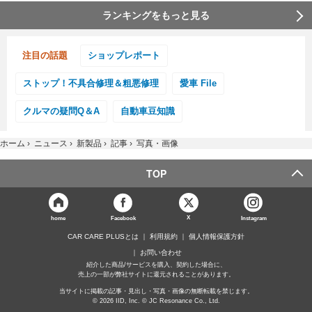
ランキングをもっと見る
注目の話題
ショップレポート
ストップ！不具合修理＆粗悪修理
愛車 File
クルマの疑問Q＆A
自動車豆知識
ホーム
›
ニュース
›
新製品
›
記事
›
写真・画像
TOP
X
home
Facebook
Instagram
CAR CARE PLUSとは
利用規約
個人情報保護方針
お問い合わせ
紹介した商品/サービスを購入、契約した場合に、
売上の一部が弊社サイトに還元されることがあります。
当サイトに掲載の記事・見出し・写真・画像の無断転載を禁じます。
© 2026 IID, Inc. © JC Resonance Co., Ltd.