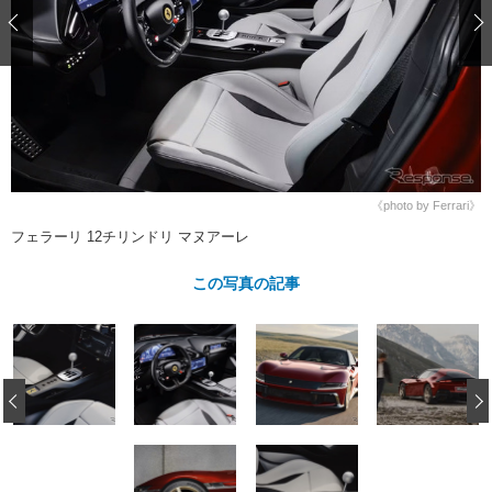
ショップレポート
愛車 File
ディテイリング
自動車豆知識
ストップ！不具合修理＆粗悪修理
ディテイリング
洗車
鈑金・塗装
鈑金・塗装
ヘッドライト磨き
コーティング
小キズ直し
防錆
特集記事
フィルム・ラッピング
ストップ 不具合修理＆粗悪修理
カーメーカー「旧車」関連プロジェ
ショップ紹介
クト
ショップレポート
プロショップ検索
レストア
《photo by Ferrari》
コラム
フェラーリ 12チリンドリ マヌアーレ
カーメーカー「旧車」関連プロジ
コラム
イベント
ェクト
インタビュー
この写真の記事
イベント告知
イベントレポート
‹