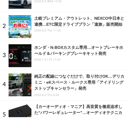
2026.8.5 Wed 10:00
土岐プレミアム・アウトレット、NEXCO中日本と
連携…ETC限定ドライブプラン「速旅」販売開始
2026.8.6 Thu 11:00
ホンダ・N-BOXカスタム専用…オートブレーキホ
ールド＆パーキングブレーキキット発売
2026.7.31 Fri 17:00
純正の配線につなぐだけで、取り付けOK…デリカ
ミニ・eKスペース・ルークス専用「アイドリング
ストップキャンセラー」発売
2026.8.6 Thu 6:28
【カーオーディオ・マニア】高音質を徹底追求し
た“パワーレギュレーター”…オーディオテクニカ
2018.5.19 Sat 18:00