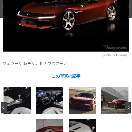
ショップレポート
愛車 File
ディテイリング
自動車豆知識
ストップ！不具合修理＆粗悪修理
ディテイリング
洗車
鈑金・塗装
鈑金・塗装
ヘッドライト磨き
コーティング
小キズ直し
防錆
特集記事
フィルム・ラッピング
ストップ 不具合修理＆粗悪修理
カーメーカー「旧車」関連プロジェ
ショップ紹介
クト
ショップレポート
プロショップ検索
レストア
《photo by Ferrari》
コラム
フェラーリ 12チリンドリ マヌアーレ
カーメーカー「旧車」関連プロジ
コラム
イベント
ェクト
インタビュー
この写真の記事
イベント告知
イベントレポート
‹