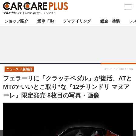
C
L
O
★カーケアプラス認定★
厳選プロショップを地域から探す
S
ショップ紹介
愛車 File
ディテイリング
鈑金・塗装
レ
E
北海道
東北
北関東
南関東
甲信越
北陸
2026.7.7 Tue 10:00
ニュース
新製品
フェラーリに「クラッチペダル」が復活、ATと
東海
関西
MTの“いいとこ取り”な『12チリンドリ マヌア
ーレ』限定発売 8枚目の写真・画像
中国
四国
九州
沖縄
注目の記事