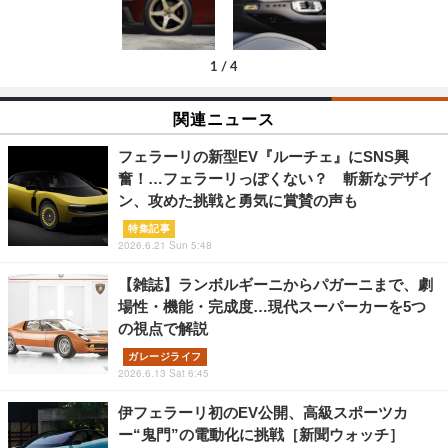
1
/
4
関連ニュース
フェラーリの新型EV『ルーチェ』にSNS興
奮！…フェラーリっぽくない？ 斬新なデザイ
ン、攻めた挑戦と勇気に賞賛の声も
特集記事
2026.6.21 Sun 5:48
【雑誌】ランボルギーニからパガーニまで、劇
場性・機能・完成度…現代スーパーカーを5つ
の視点で解説
ガレージライフ
2026.6.13 Sat 6:45
伊フェラーリ初のEV公開、高級スポーツカ
ー“鬼門”の電動化に挑戦［新聞ウォッチ］