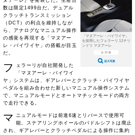
ヌアーレ』を発表した。生産台
ショップレポート
愛車 File
ディテイリング
数は限定1499台だ。デュアル
自動車豆知識
ストップ！不具合修理＆粗悪修理
ディテイリング
洗車
クラッチトランスミッション
鈑金・塗装
（DCT）の利点を維持しなが
鈑金・塗装
ヘッドライト磨き
コーティング
小キズ直し
防錆
特集記事
ら、アナログなマニュアル操作
「マヌアーレ・バイワイヤ」
の感覚を再現する「マヌアー
フィルム・ラッピング
ストップ 不具合修理＆粗悪修理
カーメーカー「旧車」関連プロジェ
ショップ紹介
を採用したフェラーリ 12チリ
レ・バイワイヤ」の搭載が目玉
クト
ンドリ マヌアーレ
ショップレポート
プロショップ検索
だ。
レストア
全 20 枚
コラム
拡大写真
フ
カーメーカー「旧車」関連プロジ
ェラーリが自社開発した
コラム
イベント
ェクト
「マヌアーレ・バイワイ
インタビュー
イベント告知
イベントレポート
ヤ」システムは、ギアレバーとクラッチ・バイワイヤ
ペダルを組み合わせた新しいマニュアル操作システム
で、マニュアルモードとオートマチックモードの両方
で走行できる。
マ
ニュアルモードは前進6速とリバースで使用可
能。ステアリングホイールのパドルシフトは廃止
され、ギアレバーとクラッチペダルによる操作に集約