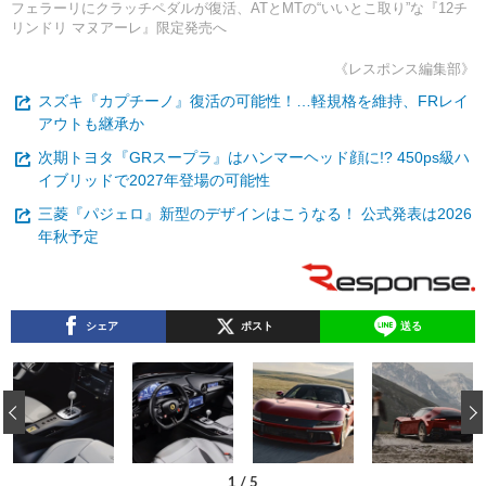
フェラーリにクラッチペダルが復活、ATとMTの“いいとこ取り”な『12チ
リンドリ マヌアーレ』限定発売へ
《レスポンス編集部》
スズキ『カプチーノ』復活の可能性！…軽規格を維持、FRレイ
アウトも継承か
次期トヨタ『GRスープラ』はハンマーヘッド顔に!? 450ps級ハ
イブリッドで2027年登場の可能性
三菱『パジェロ』新型のデザインはこうなる！ 公式発表は2026
年秋予定
シェア
ポスト
送る
‹
1
/
5