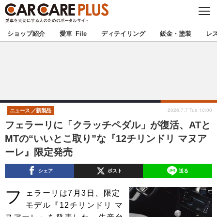
C
L
O
★カーケアプラス認定★
厳選プロショップを地域から探す
S
ショップ紹介
愛車 File
ディテイリング
鈑金・塗装
レ
E
北海道
東北
北関東
南関東
甲信越
北陸
2026.7.7 Tue 10:00
ニュース
新製品
フェラーリに「クラッチペダル」が復活、ATと
東海
関西
MTの“いいとこ取り”な『12チリンドリ マヌア
ーレ』限定発売
中国
四国
シェア
ポスト
送る
九州
沖縄
フ
ェラーリは7月3日、限定
注目の記事
モデル『12チリンドリ マ