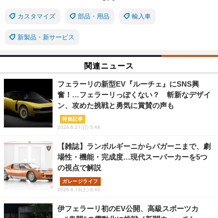
カスタマイズ
部品・用品
輸入車
新製品・新サービス
関連ニュース
フェラーリの新型EV『ルーチェ』にSNS興
奮！…フェラーリっぽくない？ 斬新なデザイ
ン、攻めた挑戦と勇気に賞賛の声も
特集記事
2026.6.21(日) 5:48
【雑誌】ランボルギーニからパガーニまで、劇
場性・機能・完成度…現代スーパーカーを5つ
の視点で解説
ガレージライフ
2026.6.13(土) 6:45
伊フェラーリ初のEV公開、高級スポーツカ