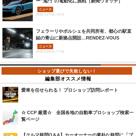
ー“鬼門”の電動化に挑戦［新聞ウォッチ］
ニュース
2026.5.27(水) 10:00
フェラーリやポルシェを共同所有、都心の駅直
結の青山に新拠点開設…RENDEZ-VOUS
ニュース
2026.5.20(水) 17:00
編集部オススメ情報
愛車を任せられる！ プロショップ訪問レポート
☆ CCP 厳選☆ 全国各地の自動車プロショップ検索一
覧ページ
【クルマ疑問Q＆A】カーオーナーの素朴な疑問に「プ