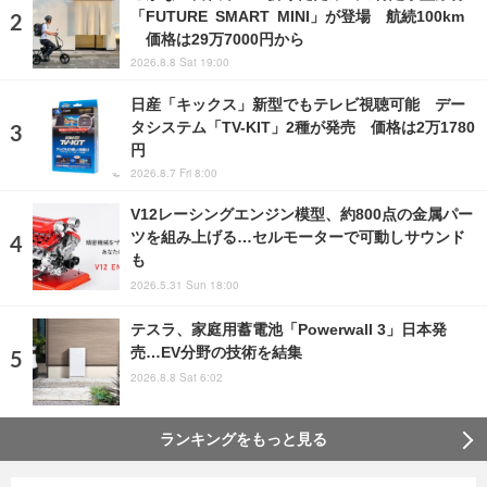
「FUTURE SMART MINI」が登場 航続100km
価格は29万7000円から
2026.8.8 Sat 19:00
日産「キックス」新型でもテレビ視聴可能 デー
タシステム「TV-KIT」2種が発売 価格は2万1780
円
2026.8.7 Fri 8:00
V12レーシングエンジン模型、約800点の金属パー
ツを組み上げる…セルモーターで可動しサウンド
も
2026.5.31 Sun 18:00
テスラ、家庭用蓄電池「Powerwall 3」日本発
売…EV分野の技術を結集
2026.8.8 Sat 6:02
ランキングをもっと見る