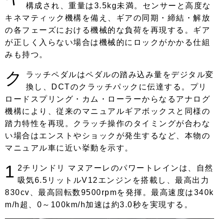
構成され、重量は3.5kg未満。センサーと高度な
キネマティック機構を備え、ギアの同期・締結・解放
の各フェーズにおける機械的な負荷を再現する。ギア
が正しく入らない場合は機械的にロックがかかる仕組
みも持つ。
ク
ラッチペダルはペダルの踏み込み量をデジタル変
換し、DCTのクラッチパックに伝達する。プリ
ロードスプリング・カム・ローラーからなるアナログ
機構により、従来のマニュアルギアボックスと同様の
踏力特性を再現。クラッチ操作のタイミングが合わな
い場合はエンストやショックが発生するなど、本物の
マニュアル車に近い挙動を示す。
1
2チリンドリ マヌアーレのパワートレインは、自然
吸気6.5リットルV12エンジンを搭載し、最高出力
830cv、最高回転数9500rpmを発揮。最高速度は340k
m/h超、0～100km/h加速は約3.0秒を実現する。