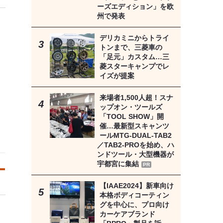
ーズエディション」を欧
州で発表
デリカミニからトライ
トンまで、三菱車の
「足元」カスタム…三
菱スターキャンプでレ
イズが提案
来場者1,500人超！スナ
ップオン・ツールズ
「TOOL SHOW」開
催…最新型スキャンツ
ールMTG-DUAL-TAB2
／TAB2-PROを始め、ハ
ンドツール・大型機器が
宇都宮に集結
PR
【IAAE2024】新車向け
本格ボディコーティン
グを中心に、プロ向け
カーケアブランド