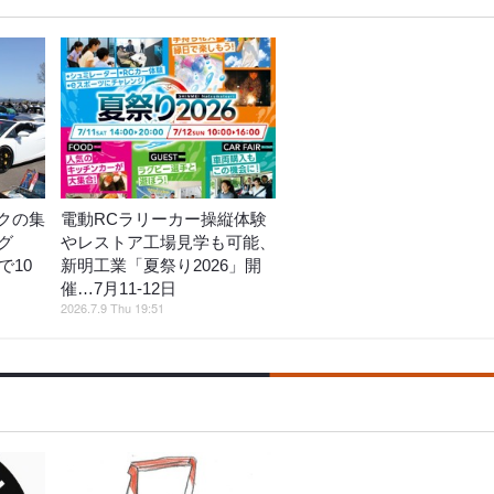
クの集
電動RCラリーカー操縦体験
グ
やレストア工場見学も可能、
で10
新明工業「夏祭り2026」開
催…7月11‐12日
2026.7.9 Thu 19:51