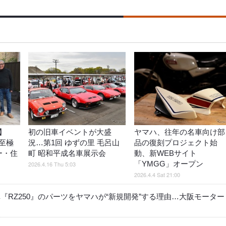
】
初の旧車イベントが大盛
ヤマハ、往年の名車向け部
至極
況…第1回 ゆずの里 毛呂山
品の復刻プロジェクト始
ー・住
町 昭和平成名車展示会
動、新WEBサイト
「YMGG」オープン
2026.4.16 Thu 5:03
2026.4.4 Sat 21:00
RZ250』のパーツをヤマハが“新規開発”する理由…大阪モーター