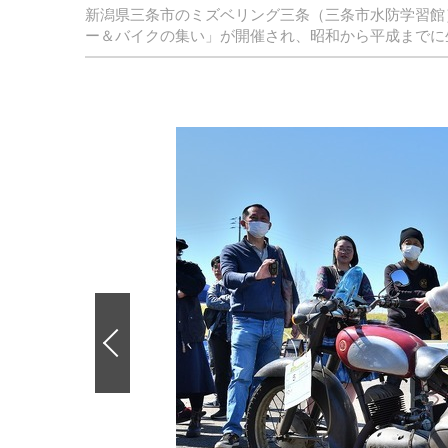
新潟県三条市のミズベリング三条（三条市水防学習館）駐
ー＆バイクの集い」が開催され、昭和から平成までに
前
の
画
像