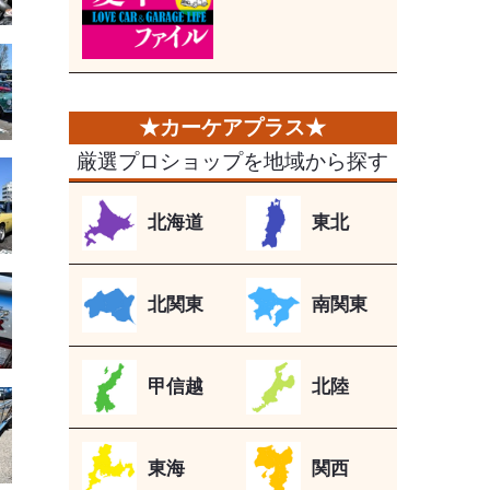
厳選プロショップを地域から探す
北海道
東北
北関東
南関東
甲信越
北陸
東海
関西