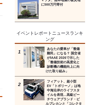
マツダ、熊本地震の被災地
に500万円寄付
イベントレポートニュースランキ
ング
あなたの愛車が「整備
難民」になる？ 国交省
がIAAE 2026で示した
「整備技術の高度化と
診断機の機能向上に向
けた取り組み」
フィアット、超小型
EV「トポリーノ」は地
中海沿岸のライフスタ
イルを表現…高級ビー
チウェアブランド・ビ
ルブレカンと「コレクタ