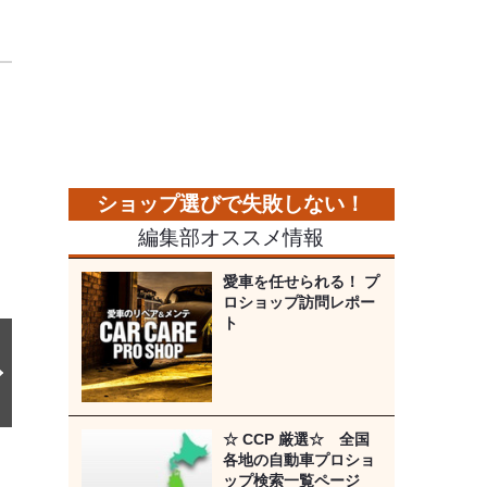
次
の
画
像
編集部オススメ情報
愛車を任せられる！ プ
ロショップ訪問レポー
ト
☆ CCP 厳選☆ 全国
各地の自動車プロショ
ップ検索一覧ページ