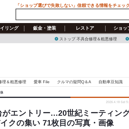
「ショップ選びで失敗しない」信頼できる情報をチェッ
イリング
鈑金・塗装
レストア
ショッ
ストップ 不具合修理＆粗悪修理
修理＆粗悪修理
愛車 File
クルマの疑問Q＆A
自動車豆知識
画像
2026.4.18 Sat 5
台がエントリー…20世紀ミーティン
バイクの集い 71枚目の写真・画像