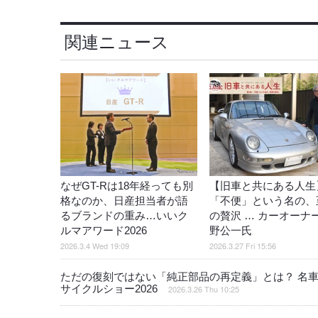
関連ニュース
なぜGT-Rは18年経っても別
【旧車と共にある人生
格なのか、日産担当者が語
「不便」という名の、
るブランドの重み…いいク
の贅沢 … カーオーナ
ルマアワード2026
野公一氏
2026.3.4 Wed 19:09
2026.3.27 Fri 15:56
ただの復刻ではない「純正部品の再定義」とは？ 名車『
サイクルショー2026
2026.3.26 Thu 10:25