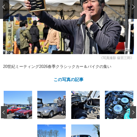
ショップレポート
愛車 File
ディテイリング
自動車豆知識
ストップ！不具合修理＆粗悪修理
ディテイリング
洗車
鈑金・塗装
鈑金・塗装
ヘッドライト磨き
コーティング
小キズ直し
防錆
特集記事
フィルム・ラッピング
ストップ 不具合修理＆粗悪修理
カーメーカー「旧車」関連プロジェ
ショップ紹介
クト
ショップレポート
プロショップ検索
レストア
《写真撮影 嶽宮三郎》
コラム
カーメーカー「旧車」関連プロジ
コラム
20世紀ミーティング2026春季クラシックカー＆バイクの集い
イベント
ェクト
インタビュー
イベント告知
イベントレポート
この写真の記事
‹