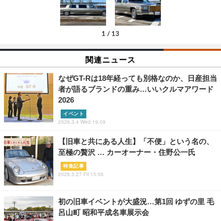
1
/
13
関連ニュース
なぜGT-Rは18年経っても別格なのか、日産担当
者が語るブランドの重み…いいクルマアワード
2026
イベント
2026.3.4 Wed 19:09
【旧車と共にある人生】「不便」という名の、
至極の贅沢 … カーオーナー・住野公一氏
特集記事
2026.3.27 Fri 15:56
初の旧車イベントが大盛況…第1回 ゆずの里 毛
呂山町 昭和平成名車展示会