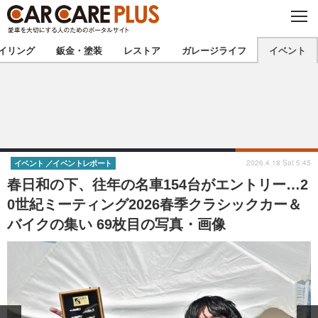
C
L
O
★カーケアプラス認定★
厳選プロショップを地域から探す
S
イリング
鈑金・塗装
レストア
ガレージライフ
イベント
E
北海道
東北
北関東
南関東
甲信越
北陸
2026.4.18 Sat 5:45
イベント
イベントレポート
春日和の下、往年の名車154台がエントリー…2
東海
関西
0世紀ミーティング2026春季クラシックカー＆
バイクの集い 69枚目の写真・画像
中国
四国
九州
沖縄
注目の記事