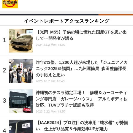
イベントレポートアクセスランキング
【光岡 M55】子供の頃に憧れた国産GTを思い出
して---開発者が語る
2024.12.2 Mon 18:00
昨年の3倍、1,200人超が来場した『ジュニアメカ
ニック2025＠福岡』…九州運輸局 森田整備課長
の手応えと思い
2025.10.7 Tue 18:43
沖縄初のテスラ認定工場！ 修理＆カーコーティ
ング専門店「ガレージハウス」…アルミボディも
対応、TUVプラチナ認証も取得
2023.5.22 Mon 18:55
【IAAE2024】プロ注目の洗車用 “純水器” が勢揃
い…仕上がり品質＆作業効率UPが魅力