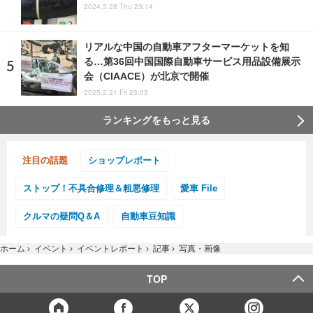
2024.3.28 Thu 23:14
リアルな中国の自動車アフターマーケットを知
る…第36回中国国際自動車サービス用品設備展示
会（CIAACE）が北京で開催
2025.2.21 Fri 23:03
ランキングをもっと見る
注目の話題
ショップレポート
ストップ！不具合修理＆粗悪修理
愛車 File
クルマの疑問Q＆A
自動車豆知識
ホーム
›
イベント
›
イベントレポート
›
記事
›
写真・画像
TOP