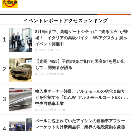
イベントレポートアクセスランキング
8月9日まで、高輪ゲートシティに “走る宝石”が登
場！ イタリアの高級バイク「MVアグスタ」展示
イベント開催中
2026.8.8 Sat 6:11
【光岡 M55】子供の頃に憧れた国産GTを思い出
して---開発者が語る
2024.12.2 Mon 18:00
輸入車オーナー注目、アルミモールの劣化＆白サ
ビを抑制する「C.A.W アルミモールコートEX」…
中央自動車工業
2024.1.31 Wed 18:18
ベールに包まれていたアイシンの自動車アフター
マーケット向け新商品群…業界の地殻変動を象徴