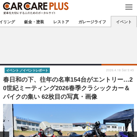
C
L
O
★カーケアプラス認定★
厳選プロショップを地域から探す
S
イリング
鈑金・塗装
レストア
ガレージライフ
イベント
E
北海道
東北
北関東
南関東
甲信越
北陸
2026.4.18 Sat 5:45
イベント
イベントレポート
春日和の下、往年の名車154台がエントリー…2
東海
関西
0世紀ミーティング2026春季クラシックカー＆
バイクの集い 62枚目の写真・画像
中国
四国
九州
沖縄
注目の記事