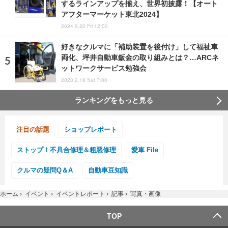
するラインアップを揃え、世界初披露！【オート
アフターマーケット東北2024】
2024.9.20 Fri 12:00
好きなクルマに「補助装置を後付け」して福祉車
両化、坪井自動車鈑金の取り組みとは？…ARCネ
ットワークサービス勉強会
2023.2.18 Sat 7:00
ランキングをもっと見る
注目の話題
ショップレポート
ストップ！不具合修理＆粗悪修理
愛車 File
クルマの疑問Q＆A
自動車豆知識
ホーム
›
イベント
›
イベントレポート
›
記事
›
写真・画像
TOP