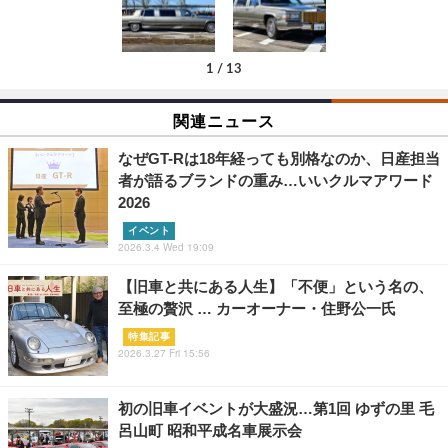
1
/
13
関連ニュース
なぜGT-Rは18年経っても別格なのか、日産担当
者が語るブランドの重み…いいクルマアワード
2026
イベント
2026.3.4 Wed 19:09
【旧車と共にある人生】「不便」という名の、
至極の贅沢 … カーオーナー・住野公一氏
特集記事
2026.3.27 Fri 15:56
初の旧車イベントが大盛況…第1回 ゆずの里 毛
呂山町 昭和平成名車展示会