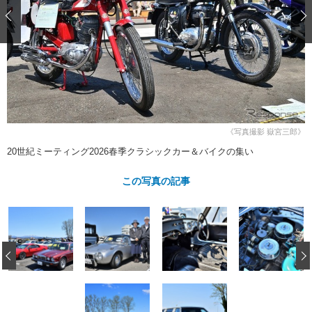
ショップレポート
愛車 File
ディテイリング
自動車豆知識
ストップ！不具合修理＆粗悪修理
ディテイリング
洗車
鈑金・塗装
鈑金・塗装
ヘッドライト磨き
コーティング
小キズ直し
防錆
特集記事
フィルム・ラッピング
ストップ 不具合修理＆粗悪修理
カーメーカー「旧車」関連プロジェ
ショップ紹介
クト
ショップレポート
プロショップ検索
レストア
《写真撮影 嶽宮三郎》
コラム
カーメーカー「旧車」関連プロジ
コラム
20世紀ミーティング2026春季クラシックカー＆バイクの集い
イベント
ェクト
インタビュー
イベント告知
イベントレポート
この写真の記事
‹