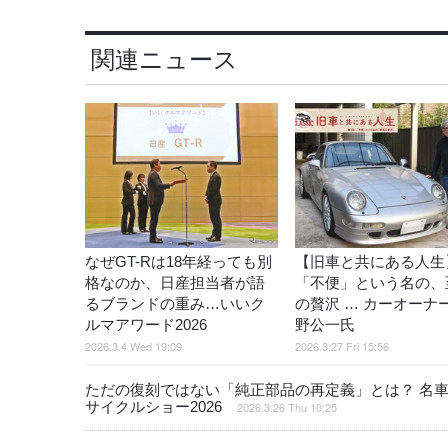
関連ニュース
なぜGT-Rは18年経っても別
【旧車と共にある人生
格なのか、日産担当者が語
「不便」という名の、
るブランドの重み…いいク
の贅沢 … カーオーナ
ルマアワード2026
野公一氏
2026.3.4 Wed 19:09
2026.3.27 Fri 15:56
ただの復刻ではない「純正部品の再定義」とは？ 名車『
サイクルショー2026
2026.3.26 Thu 10:25