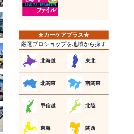
厳選プロショップを地域から探す
北海道
東北
北関東
南関東
甲信越
北陸
東海
関西