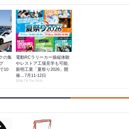
クの集
電動RCラリーカー操縦体験
グ
やレストア工場見学も可能、
で10
新明工業「夏祭り2026」開
催…7月11‐12日
2026.7.9 Thu 19:51