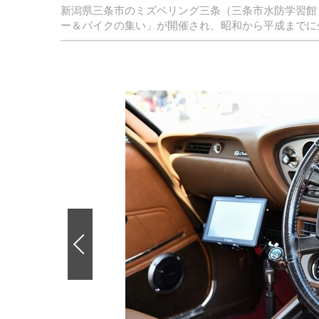
新潟県三条市のミズベリング三条（三条市水防学習館）駐
ー＆バイクの集い」が開催され、昭和から平成までに
前
の
画
像