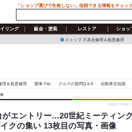
「ショップ選びで失敗しない」信頼できる情報をチェッ
イリング
鈑金・塗装
レストア
ショッ
ストップ 不具合修理＆粗悪修理
修理＆粗悪修理
愛車 File
クルマの疑問Q＆A
自動車豆知識
画像
2026.4.18 Sat 5
台がエントリー…20世紀ミーティン
バイクの集い 13枚目の写真・画像