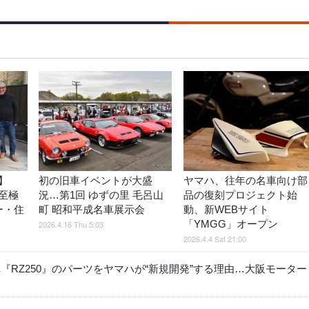
】
初の旧車イベントが大盛
ヤマハ、往年の名車向け部
至極
況…第1回 ゆずの里 毛呂山
品の復刻プロジェクト始
ー・住
町 昭和平成名車展示会
動、新WEBサイト
「YMGG」オープン
2026.4.16 Thu 5:03
2026.4.4 Sat 21:00
RZ250』のパーツをヤマハが“新規開発”する理由…大阪モーター