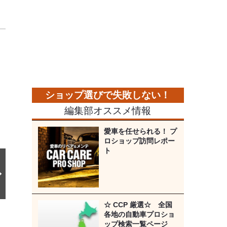
次
の
画
像
編集部オススメ情報
愛車を任せられる！ プ
ロショップ訪問レポー
ト
☆ CCP 厳選☆ 全国
各地の自動車プロショ
ップ検索一覧ページ