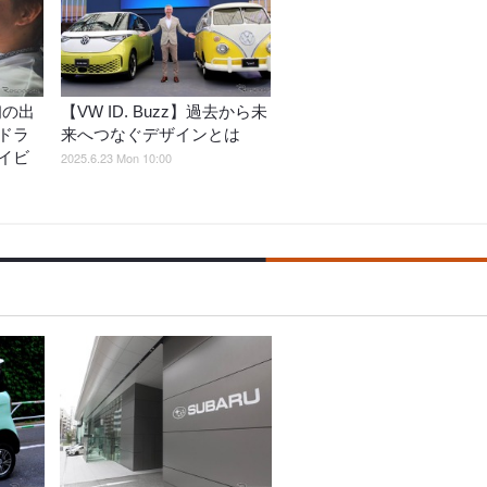
初の出
【VW ID. Buzz】過去から未
ドラ
来へつなぐデザインとは
イビ
2025.6.23 Mon 10:00