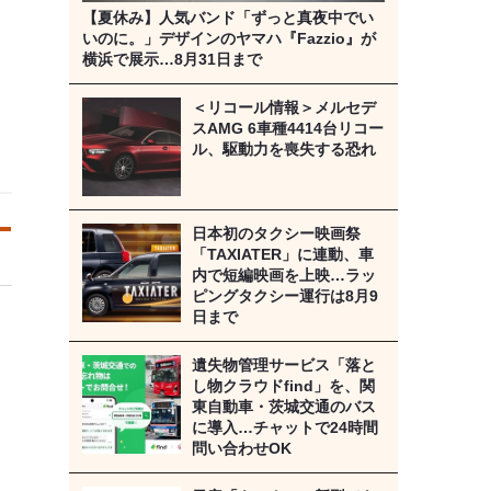
【夏休み】人気バンド「ずっと真夜中でい
いのに。」デザインのヤマハ『Fazzio』が
横浜で展示…8月31日まで
＜リコール情報＞メルセデ
スAMG 6車種4414台リコー
ル、駆動力を喪失する恐れ
日本初のタクシー映画祭
「TAXIATER」に連動、車
内で短編映画を上映…ラッ
ピングタクシー運行は8月9
日まで
遺失物管理サービス「落と
し物クラウドfind」を、関
東自動車・茨城交通のバス
に導入…チャットで24時間
問い合わせOK