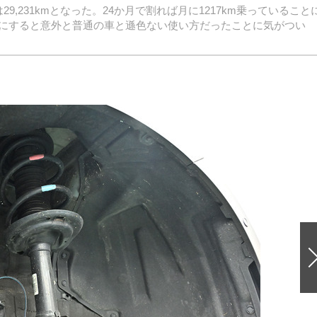
9,231kmとなった。24か月で割れば月に1217km乗っていること
にすると意外と普通の車と遜色ない使い方だったことに気がつい