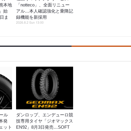
熊本地
「notteco」、全面リニュー
」始
アル…本人確認強化と乗降記
5日ま
録機能を新採用
2026.8.2 Sun 13:00
ール
ダンロップ、エンデューロ競
本発
技専用タイヤ「ジオマックス
ェット
EN92」8月3日発売…SOFT