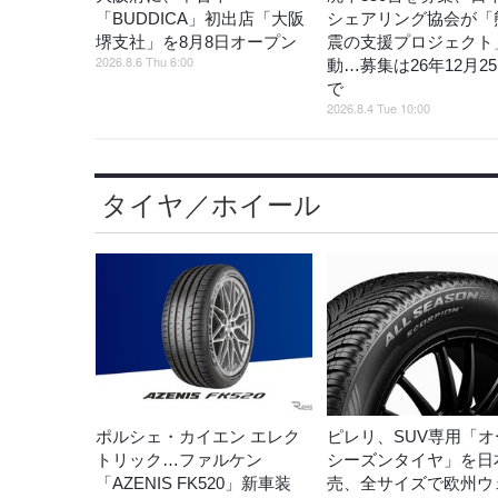
「BUDDICA」初出店「大阪
シェアリング協会が「
堺支社」を8月8日オープン
震の支援プロジェクト
2026.8.6 Thu 6:00
動…募集は26年12月2
で
2026.8.4 Tue 10:00
タイヤ／ホイール
ポルシェ・カイエン エレク
ピレリ、SUV専用「オ
トリック…ファルケン
シーズンタイヤ」を日
「AZENIS FK520」新車装
売、全サイズで欧州ウ