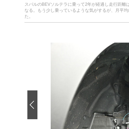
スバルのBEVソルテラに乗って2年が経過し走行距離は2
なる。もう少し乗っているような気がするが、月平均
た。
前
の
画
像