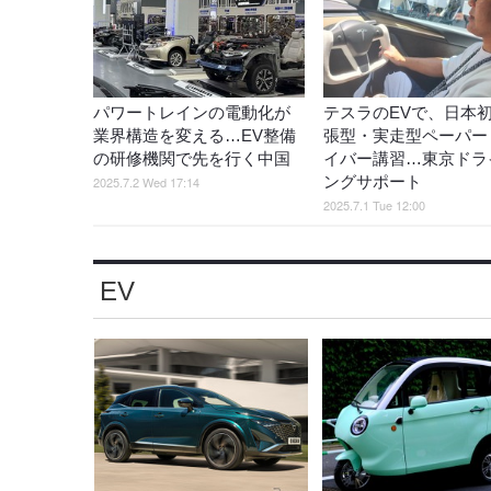
パワートレインの電動化が
テスラのEVで、日本
業界構造を変える…EV整備
張型・実走型ペーパー
の研修機関で先を行く中国
イバー講習…東京ドラ
ングサポート
2025.7.2 Wed 17:14
2025.7.1 Tue 12:00
EV