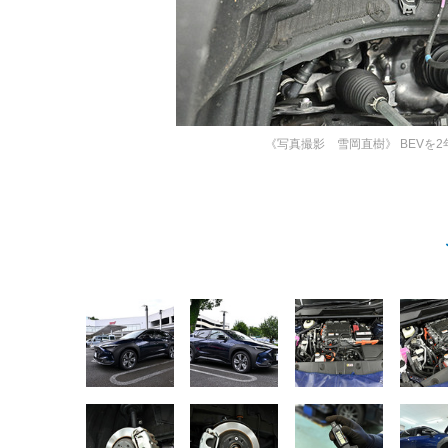
《写真撮影 雪岡直樹》
BEVを