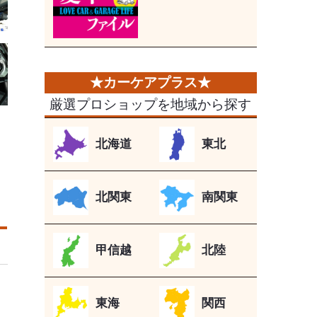
厳選プロショップを地域から探す
北海道
東北
北関東
南関東
甲信越
北陸
東海
関西