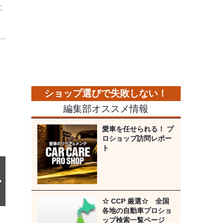
に
次
の
画
像
編集部オススメ情報
愛車を任せられる！ プ
ロショップ訪問レポー
ト
☆ CCP 厳選☆ 全国
各地の自動車プロショ
ップ検索一覧ページ