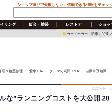
「ショップ選びで失敗しない」信頼できる情報をチェッ
イリング
鈑金・塗装
レストア
ショッ
カーメーカー「旧車」関連
修理＆粗悪修理
愛車 File
クルマの疑問Q＆A
自動車豆知識
2025.7.6 Sun 11
アルな”ランニングコストを大公開 28