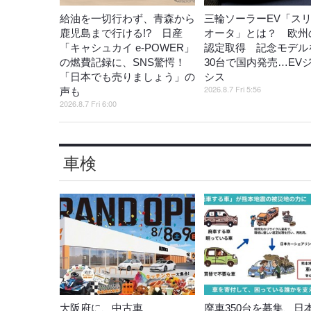
給油を一切行わず、青森から
三輪ソーラーEV「ス
鹿児島まで行ける!? 日産
オータ」とは？ 欧州
「キャシュカイ e-POWER」
認定取得 記念モデル
の燃費記録に、SNS驚愕！
30台で国内発売…EV
「日本でも売りましょう」の
シス
2026.8.7 Fri 5:56
声も
2026.8.7 Fri 6:00
車検
大阪府に、中古車
廃車350台を募集、日