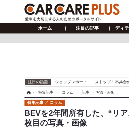
ホーム
注目の記事
ディテ
注目の話題
ショップレポート
ストップ！不具合
ホーム
›
特集記事
›
コラム
›
記事
›
写真・画像
特集記事
コラム
BEVを2年間所有した、“リ
枚目の写真・画像