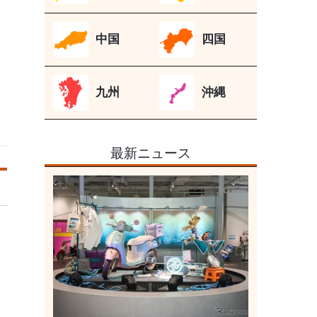
中国
四国
九州
沖縄
最新ニュース