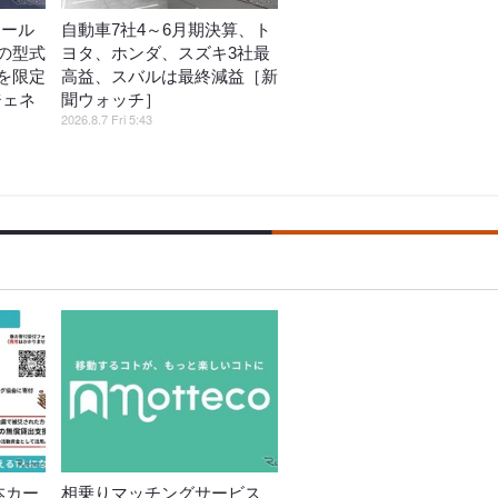
リール
自動車7社4～6月期決算、ト
の型式
ヨタ、ホンダ、スズキ3社最
を限定
高益、スバルは最終減益［新
ジェネ
聞ウォッチ］
2026.8.7 Fri 5:43
本カー
相乗りマッチングサービス