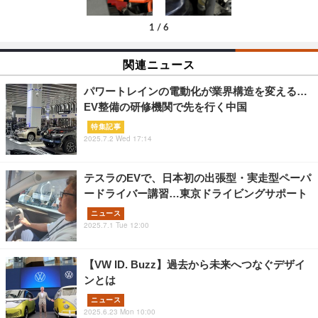
1
/
6
関連ニュース
パワートレインの電動化が業界構造を変える…
EV整備の研修機関で先を行く中国
特集記事
2025.7.2 Wed 17:14
テスラのEVで、日本初の出張型・実走型ペーパ
ードライバー講習…東京ドライビングサポート
ニュース
2025.7.1 Tue 12:00
【VW ID. Buzz】過去から未来へつなぐデザイ
ンとは
ニュース
2025.6.23 Mon 10:00