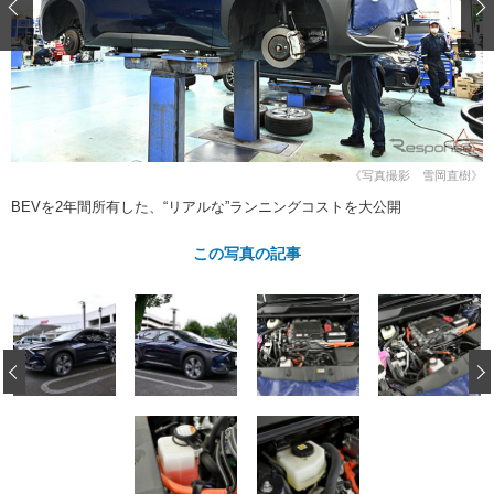
ショップレポート
愛車 File
ディテイリング
自動車豆知識
ストップ！不具合修理＆粗悪修理
ディテイリング
洗車
鈑金・塗装
鈑金・塗装
ヘッドライト磨き
コーティング
小キズ直し
防錆
特集記事
フィルム・ラッピング
ストップ 不具合修理＆粗悪修理
カーメーカー「旧車」関連プロジェ
ショップ紹介
クト
《写真撮影 雪岡直樹》
ショップレポート
プロショップ検索
レストア
BEVを2年間所有した、“リアルな”ランニングコストを大公開
コラム
カーメーカー「旧車」関連プロジ
コラム
イベント
この写真の記事
ェクト
インタビュー
イベント告知
イベントレポート
‹