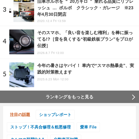
旧車ボルボを “ 20万キロ ” 乗れる品質にリフレ
ッシュ … ボルボ クラシック・ガレージ ※23
年4月30日閉店
2020.12.4 Fri 13:59
そのスマホ、「良い音を楽しむ権利」を棒に振っ
てる!?［音を良くする“初級鉄板プラン”をプロが
伝授］
2026.8.7 Fri 13:00
今年の暑さはヤバイ！ 車内で“スマホ熱暴走”、実
践的対策教えます
2025.6.23 Mon 12:00
ランキングをもっと見る
注目の話題
ショップレポート
ストップ！不具合修理＆粗悪修理
愛車 File