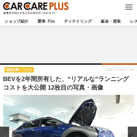
C
L
O
★カーケアプラス認定★
厳選プロショップを地域から探す
S
ショップ紹介
愛車 File
ディテイリング
鈑金・塗装
レ
E
北海道
東北
北関東
南関東
甲信越
北陸
2025.7.6 Sun 11:00
特集記事
コラム
BEVを2年間所有した、“リアルな”ランニング
東海
関西
コストを大公開 12枚目の写真・画像
中国
四国
九州
沖縄
注目の記事