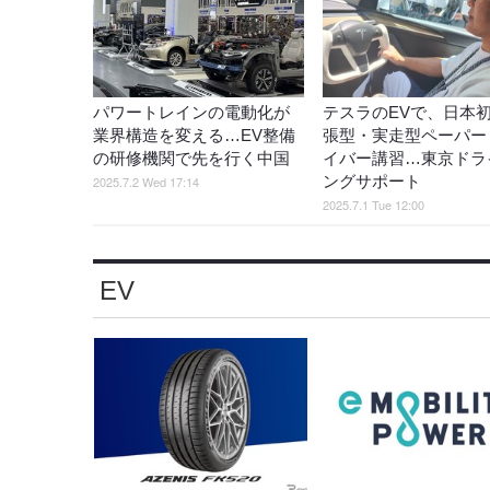
パワートレインの電動化が
テスラのEVで、日本
業界構造を変える…EV整備
張型・実走型ペーパー
の研修機関で先を行く中国
イバー講習…東京ドラ
ングサポート
2025.7.2 Wed 17:14
2025.7.1 Tue 12:00
EV