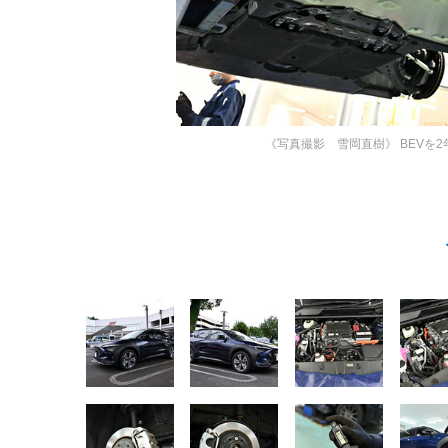
《写真撮影 雪岡直樹》
BEVを