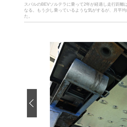
スバルのBEVソルテラに乗って2年が経過し走行距離は2
なる。もう少し乗っているような気がするが、月平均
た。
前
の
画
像