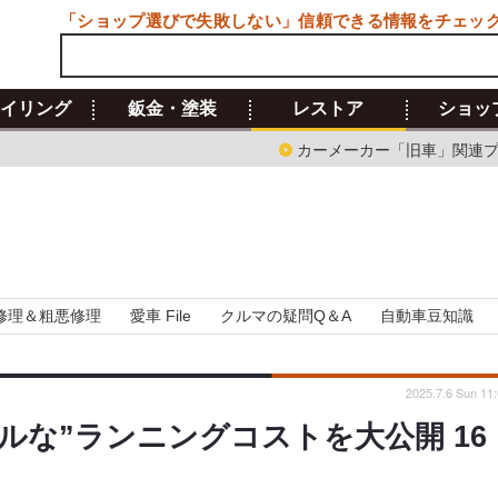
「ショップ選びで失敗しない」信頼できる情報をチェッ
イリング
鈑金・塗装
レストア
ショッ
カーメーカー「旧車」関連
修理＆粗悪修理
愛車 File
クルマの疑問Q＆A
自動車豆知識
2025.7.6 Sun 11
アルな”ランニングコストを大公開 16