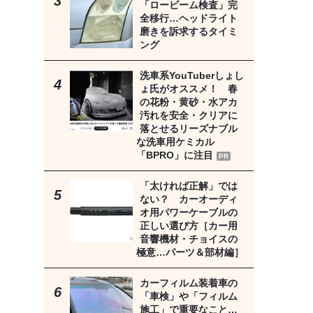
「ロービーム検査」完
全移行…ヘッドライト
磨きを訴求するタイミ
ング
洗車系YouTuberしょし
ょ氏がオススメ！ 春
の花粉・黄砂・水アカ
汚れを安全・クリアに
落とせるリーズナブル
な洗車用ケミカル
「BPRO」に注目
PR
「太ければ正解」では
ない？ カーオーディ
オ用パワーケーブルの
正しい選び方［カー用
音響機材・チョイスの
極意…パーツ＆部材編］
カーフィルム装着車の
「車検」や「フィルム
施工」で重要なこと…