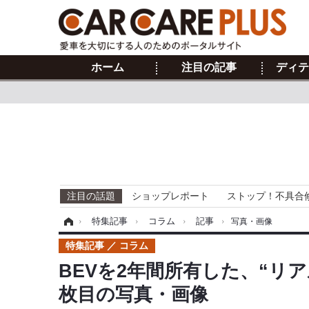
ホーム
注目の記事
ディテ
注目の話題
ショップレポート
ストップ！不具合
ホーム
›
特集記事
›
コラム
›
記事
›
写真・画像
特集記事
コラム
BEVを2年間所有した、“リ
枚目の写真・画像