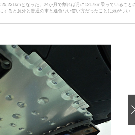
9,231kmとなった。24か月で割れば月に1217km乗っていること
にすると意外と普通の車と遜色ない使い方だったことに気がつい