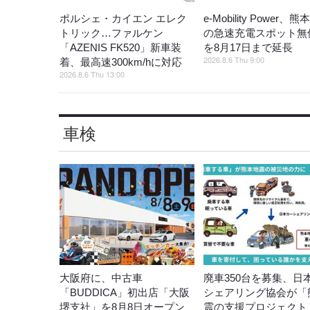
ポルシェ・カイエン エレク
e-Mobility Power、
トリック…ファルケン
の急速充電スポット無
「AZENIS FK520」新車装
を8月17日まで延長
2026.8.6 Thu 9:00
着、最高速300km/hに対応
2026.8.6 Thu 13:00
車検
大阪府に、中古車
廃車350台を募集、日
「BUDDICA」初出店「大阪
シェアリング協会が「
堺支社」を8月8日オープン
震の支援プロジェクト