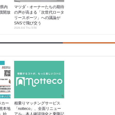
熊本県内
マツダ・オーナーたちの期待
償開放
の声が高まる「次世代ロータ
リースポーツ」への議論が
SNSで飛び交う
2026.8.6 Thu 5:56
本カー
相乗りマッチングサービス
熊本地
「notteco」、全面リニュー
」始
アル…本人確認強化と乗降記