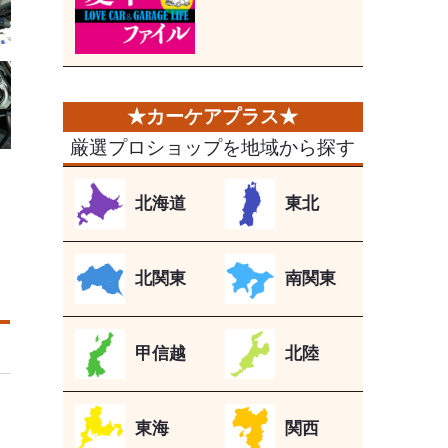
厳選プロショップを地域から探す
北海道
東北
北関東
南関東
甲信越
北陸
東海
関西