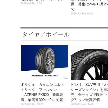
2026.8.6 Thu 6:00
動…募集は26年12月2
で
2026.8.4 Tue 10:00
タイヤ／ホイール
ポルシェ・カイエン エレク
ピレリ、SUV専用「オ
トリック…ファルケン
シーズンタイヤ」を日
「AZENIS FK520」新車装
売、全サイズで欧州ウ
着、最高速300km/hに対応
グリップ最高評価
2026.8.6 Thu 13:00
2026.8.5 Wed 14:00