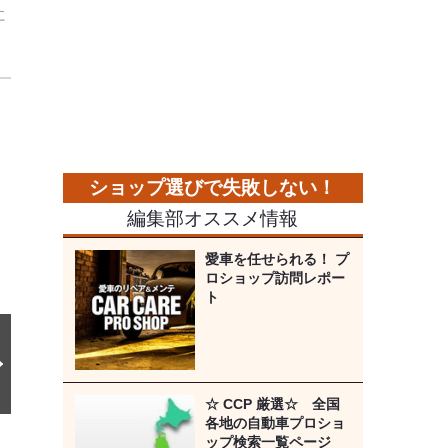
に
次
の
画
像
編集部オススメ情報
愛車を任せられる！ プ
ロショップ訪問レポー
ト
☆ CCP 厳選☆ 全国
各地の自動車プロショ
ップ検索一覧ページ