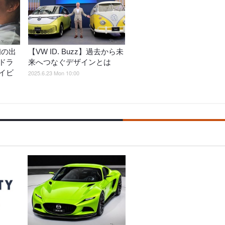
初の出
【VW ID. Buzz】過去から未
ドラ
来へつなぐデザインとは
イビ
2025.6.23 Mon 10:00