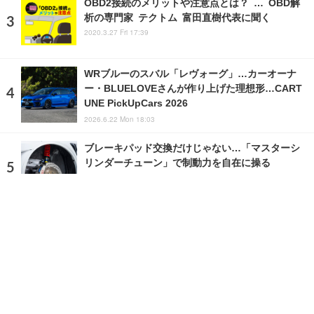
OBD2接続のメリットや注意点とは？ … OBD解
析の専門家 テクトム 富田直樹代表に聞く
2020.3.27 Fri 17:39
WRブルーのスバル「レヴォーグ」…カーオーナ
ー・BLUELOVEさんが作り上げた理想形…CART
UNE PickUpCars 2026
2026.6.22 Mon 18:03
ブレーキパッド交換だけじゃない…「マスターシ
リンダーチューン」で制動力を自在に操る
2026.7.25 Sat 17:00
ランキングをもっと見る
注目の話題
ショップレポート
ストップ！不具合修理＆粗悪修理
愛車 File