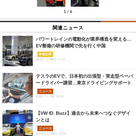
1
/
6
関連ニュース
パワートレインの電動化が業界構造を変える…
EV整備の研修機関で先を行く中国
特集記事
2025.7.2 Wed 17:14
テスラのEVで、日本初の出張型・実走型ペーパ
ードライバー講習…東京ドライビングサポート
ニュース
2025.7.1 Tue 12:00
【VW ID. Buzz】過去から未来へつなぐデザイ
ンとは
ニュース
2025.6.23 Mon 10:00