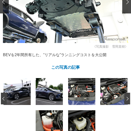
ショップレポート
愛車 File
ディテイリング
自動車豆知識
ストップ！不具合修理＆粗悪修理
ディテイリング
洗車
鈑金・塗装
鈑金・塗装
ヘッドライト磨き
コーティング
小キズ直し
防錆
特集記事
フィルム・ラッピング
ストップ 不具合修理＆粗悪修理
カーメーカー「旧車」関連プロジェ
ショップ紹介
クト
《写真撮影 雪岡直樹》
ショップレポート
プロショップ検索
レストア
BEVを2年間所有した、“リアルな”ランニングコストを大公開
コラム
カーメーカー「旧車」関連プロジ
コラム
イベント
この写真の記事
ェクト
インタビュー
イベント告知
イベントレポート
‹