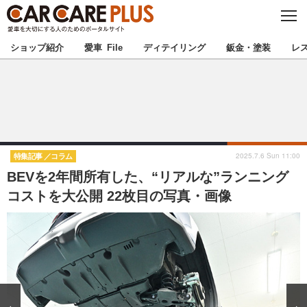
C
L
O
★カーケアプラス認定★
厳選プロショップを地域から探す
S
ショップ紹介
愛車 File
ディテイリング
鈑金・塗装
レ
E
北海道
東北
北関東
南関東
甲信越
北陸
2025.7.6 Sun 11:00
特集記事
コラム
BEVを2年間所有した、“リアルな”ランニング
東海
関西
コストを大公開 22枚目の写真・画像
中国
四国
九州
沖縄
注目の記事