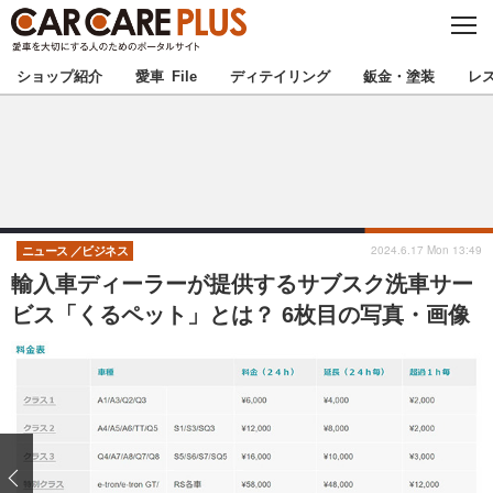
C
L
O
★カーケアプラス認定★
厳選プロショップを地域から探す
S
ショップ紹介
愛車 File
ディテイリング
鈑金・塗装
レ
E
北海道
東北
北関東
南関東
甲信越
北陸
2024.6.17 Mon 13:49
ニュース
ビジネス
輸入車ディーラーが提供するサブスク洗車サー
東海
関西
ビス「くるペット」とは？ 6枚目の写真・画像
中国
四国
九州
沖縄
注目の記事