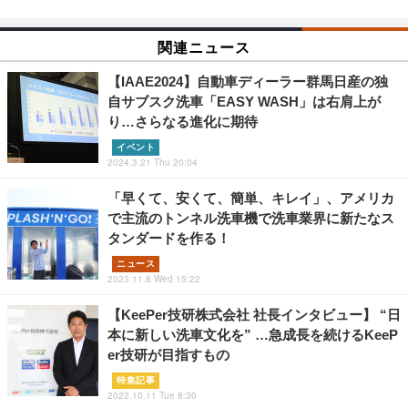
関連ニュース
【IAAE2024】自動車ディーラー群馬日産の独
自サブスク洗車「EASY WASH」は右肩上が
り…さらなる進化に期待
イベント
2024.3.21 Thu 20:04
「早くて、安くて、簡単、キレイ」、アメリカ
で主流のトンネル洗車機で洗車業界に新たなス
タンダードを作る！
ニュース
2023.11.8 Wed 15:22
【KeePer技研株式会社 社長インタビュー】 “日
本に新しい洗車文化を” …急成長を続けるKeeP
er技研が目指すもの
特集記事
2022.10.11 Tue 8:30