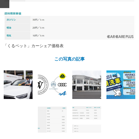
ショップレポート
愛車 File
ディテイリング
自動車豆知識
ストップ！不具合修理＆粗悪修理
ディテイリング
洗車
鈑金・塗装
鈑金・塗装
ヘッドライト磨き
コーティング
小キズ直し
防錆
特集記事
フィルム・ラッピング
ストップ 不具合修理＆粗悪修理
カーメーカー「旧車」関連プロジェ
ショップ紹介
「くるペット」カーシェア価格表
クト
ショップレポート
プロショップ検索
レストア
この写真の記事
コラム
カーメーカー「旧車」関連プロジ
コラム
イベント
ェクト
インタビュー
イベント告知
イベントレポート