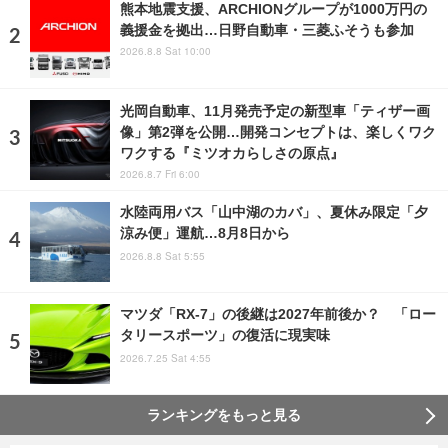
熊本地震支援、ARCHIONグループが1000万円の
義援金を拠出…日野自動車・三菱ふそうも参加
2026.8.8 Sat 10:00
光岡自動車、11月発売予定の新型車「ティザー画
像」第2弾を公開…開発コンセプトは、楽しくワク
ワクする『ミツオカらしさの原点』
2026.8.7 Fri 6:00
水陸両用バス「山中湖のカバ」、夏休み限定「夕
涼み便」運航…8月8日から
2026.8.8 Sat 5:55
マツダ「RX-7」の後継は2027年前後か？ 「ロー
タリースポーツ」の復活に現実味
2026.7.25 Sat 4:55
ランキングをもっと見る