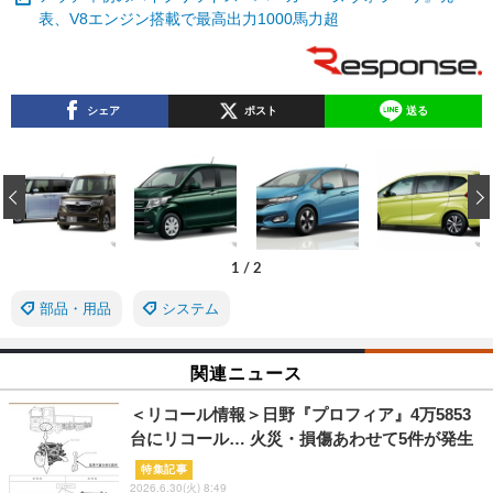
表、V8エンジン搭載で最高出力1000馬力超
シェア
ポスト
送る
‹
1
/
2
部品・用品
システム
関連ニュース
＜リコール情報＞日野『プロフィア』4万5853
台にリコール… 火災・損傷あわせて5件が発生
特集記事
2026.6.30(火) 8:49