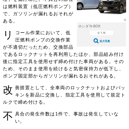
ショップレポート
愛車 File
ディテイリング
は燃料装置（低圧燃料ポンプ）
自動車豆知識
ストップ！不具合修理＆粗悪修理
で、ガソリンが漏れるおそれが
ディテイリング
洗車
鈑金・塗装
ある。
鈑金・塗装
ヘッドライト磨き
コーティング
小キズ直し
防錆
特集記事
ホンダ N-BOX
リ
コール作業において、低
全 5 枚
フィルム・ラッピング
ストップ 不具合修理＆粗悪修理
カーメーカー「旧車」関連プロジェ
ショップ紹介
圧燃料ポンプの交換作業
拡大写真
クト
が不適切だったため、交換部品
ショップレポート
プロショップ検索
レストア
であるロックナットを再利用したほか、部品組み付け
コラム
後に指定工具を使用せず締め付けた車両がある。その
カーメーカー「旧車」関連プロジ
コラム
イベント
ェクト
ため、そのまま使用を続けると気密保持力が低下し、
インタビュー
イベント告知
イベントレポート
ポンプ固定部からガソリンが漏れるおそれがある。
改
善措置として、全車両のロックナットおよびパッ
キンを新品に交換し、指定工具を使用して規定ト
ルクで締め付ける。
不
具合の発生件数は1件で、事故は発生していな
い。