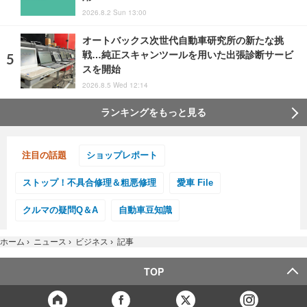
2026.8.2 Sun 13:00
オートバックス次世代自動車研究所の新たな挑
戦…純正スキャンツールを用いた出張診断サービ
スを開始
2026.8.5 Wed 12:14
ランキングをもっと見る
注目の話題
ショップレポート
ストップ！不具合修理＆粗悪修理
愛車 File
クルマの疑問Q＆A
自動車豆知識
ホーム
›
ニュース
›
ビジネス
›
記事
TOP