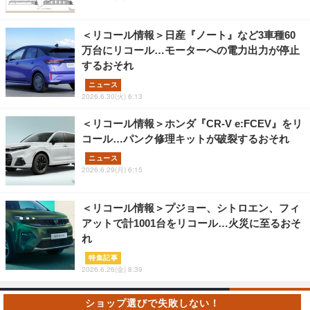
＜リコール情報＞日産『ノート』など3車種60
万台にリコール…モーターへの電力出力が停止
するおそれ
ニュース
2026.6.30(火) 6:13
＜リコール情報＞ホンダ『CR-V e:FCEV』をリ
コール…パンク修理キットが破裂するおそれ
ニュース
2026.6.29(月) 6:15
＜リコール情報＞プジョー、シトロエン、フィ
アットで計1001台をリコール…火災に至るおそ
れ
特集記事
2026.6.26(金) 8:39