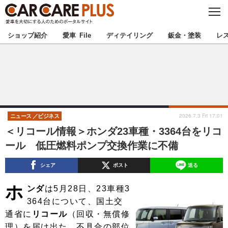
C
L
O
★カーケアプラス認定★
厳選プロショップを地域から探す
S
ショップ紹介
愛車 File
ディテイリング
鈑金・塗装
レ
E
北海道
東北
北関東
南関東
甲信越
北陸
2026.7.3 Fri 17:01
ニュース
ビジネス
＜リコール情報＞ホンダ23車種・3364台をリコ
東海
関西
ール 低圧燃料ポンプ交換作業に不備
中国
四国
シェア
ポスト
送る
ホ
九州
沖縄
ンダ
は5月28日、23車種3
364台について、国土交
注目の記事
通省に
リコール
（回収・無償修
理）を届け出た。不具合の部位