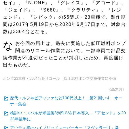
セイ』、『N-ONE』、『グレイス』、『アコード』、
『ジェイド』、『S660』、『クラリティ』、『レジ
ェンド』、『シビック』の55型式・23車種で、製作期
間は2017年5月19日から2020年6月17日まで。対象台
数は3364台となる。
な
お今回の届出は、過去に実施した低圧燃料ポンプ
関連のリコール作業において、一部車両で部品交
換作業が不適切だったことが判明したため、再度届け
出たものだ。
ホンダ23車種・3364台をリコール 低圧燃料ポンプ交換作業に不備
《高木啓》
歴代エルフやピアッツァなど100代以上！…第21回いすゞオー
ナー集会
検討中：スバルが米国製3列SUVを日本導入…『アセント』を20
26年後半に
アウディ初のハイブリッドスーパーカー『ヌヴォラーリ』発