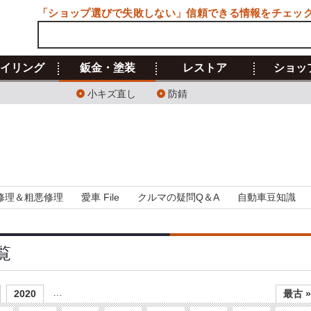
「ショップ選びで失敗しない」信頼できる情報をチェッ
イリング
鈑金・塗装
レストア
ショッ
小キズ直し
防錆
修理＆粗悪修理
愛車 File
クルマの疑問Q＆A
自動車豆知識
覧
…
2020
最古 »