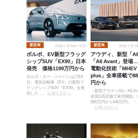
新型車
新型車
2026.7.20 Mon 19:31
2026.7.20 M
ボルボ、EV新型フラッグ
アウディ、新型「A
シップSUV「EX90」日本
「A6 Avant」登場
発売 価格1199万円から
電動化技術「MHEV
plus」全車搭載で8
ボルボ・カー・ジャパンは7月8
日、電気自動車（EV）の新型フ
円から
ラッグシップSUV『EX90』を発
・新型アウディA6／A6 Av
売した …
記事を読む »
全国126店舗で発売開始
885万円から940万円。 ・
記事を読む »