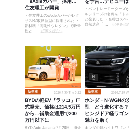
「eAxleカバー」採用…
を予告…デビューは
住友理工が開発
・ベントレーモーターズ
ルシリーズの名称を「ト
・住友理工のeAxleカバーがレク
と発表した ・名称はスペ
サスRZ改良新型に採用された ・
自然遺産「 …
記事を読む
新材料「高剛性ウレタン」で吸音
性と …
記事を読む »
新型車
新型車
2026.7.30 Thu 3:22
2026.7.29 W
BYDの軽EV『ラッコ』正
ホンダ・N-WGNの
式発売、価格は214.5万円
型 どう進化する？
から…補助金適用で200
ヒンジドア軽ワゴン 
万円以下に
魅力を磨く
BYD Auto Japanは7月28日、海外
ホンダの軽ハイトワゴン『