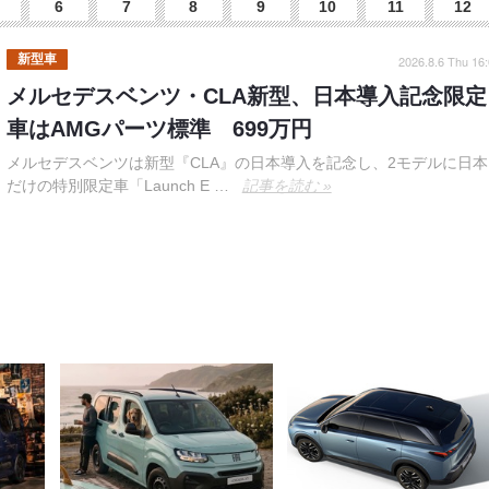
6
7
8
9
10
11
12
新型車
2026.8.6 Thu 16
メルセデスベンツ・CLA新型、日本導入記念限定
車はAMGパーツ標準 699万円
メルセデスベンツは新型『CLA』の日本導入を記念し、2モデルに日本
だけの特別限定車「Launch E …
記事を読む »