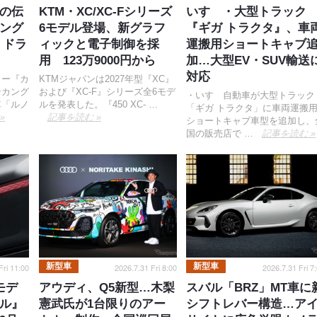
の伝
KTM・XC/XC-Fシリーズ
いすゞ・大型トラック
ング
6モデル登場、新グラフ
『ギガ トラクタ』、車
 ドラ
ィックと電子制御を採
運搬用ショートキャブ
用 123万9000円から
加…大型EV・SUV輸送
対応
ノー『カ
KTMジャパンは2027年型『XC』
ンカング
および『XC-F』シリーズ全6モデ
・いすゞ自動車が大型トラック
車「ルノ
ルを発表した。『450 XC- …
「ギガ トラクタ」に車両運搬
»
記事を読む »
ショートキャブ車型を追加し、
国の販売店で …
記事を読む »
新型車
新型車
Fri 11:00
2026.7.31 Fri 8:00
2026.7.31 Fri 7
モデ
アウディ、Q5新型…木梨
スバル「BRZ」MT車に
ル』
憲武氏が1台限りのアー
シフトレバー構造…ア