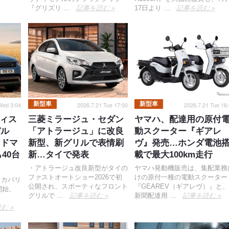
『グリズリ …
記事を読む »
17日より …
記事を読む »
新型車
新型車
Wed 3:04
2026.7.21 Tue 17:00
2026.7.21 Tue 16
ィス
三菱ミラージュ・セダン
ヤマハ、配達用の原付
モデル
「アトラージュ」に改良
動スクーター『ギアレ
ンドマ
新型、新グリルで表情刷
ヴ』発売…ホンダ電池
40台
新…タイで発表
載で最大100km走行
・アトラージュ改良新型がタイの
ヤマハ発動機販売は、集配業務
ファストオートショー2026で初
けの原付一種の電動スクーター
スカバリ
公開され、スポーティなフロント
『GEAREV（ギアレヴ）』と
開始、
グリルで …
記事を読む »
新聞配達用 …
記事を読む »
む »