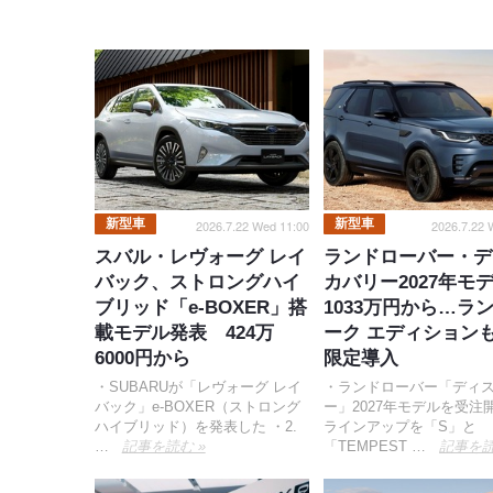
新型車
新型車
2026.7.22 Wed 11:00
2026.7.22 
スバル・レヴォーグ レイ
ランドローバー・デ
バック、ストロングハイ
カバリー2027年
ブリッド「e-BOXER」搭
1033万円から…ラ
載モデル発表 424万
ーク エディションも
6000円から
限定導入
・SUBARUが「レヴォーグ レイ
・ランドローバー「ディ
バック」e-BOXER（ストロング
ー」2027年モデルを受注
ハイブリッド）を発表した ・2.
ラインアップを「S」と
…
記事を読む »
「TEMPEST …
記事を読