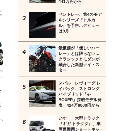
441万円から
シ
ベントレー、第4のモデ
日
ルシリーズ『トルカ
ル』を予告…デビュー
は9月
最廉価が「優しいハー
レー」とは限らない…
クラシックとモダンが
融合した新型ナイトス
ター
00
スバル・レヴォーグ レ
イバック、ストロング
パ
ハイブリッド「e-
BOXER」搭載モデル発
本
表 424万6000円から
いすゞ・大型トラック
パ
『ギガ トラクタ』、車
両運搬用ショートキャ