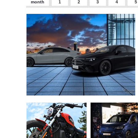
month
1
2
3
4
5