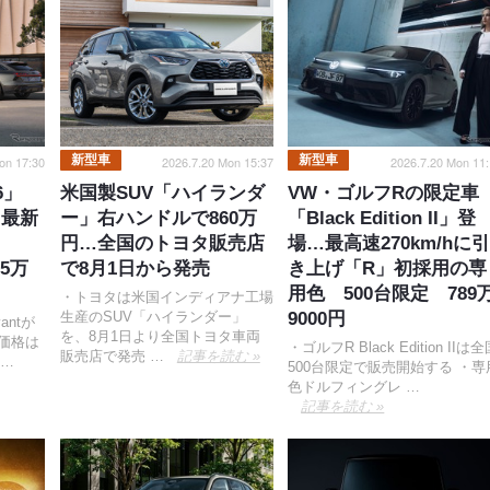
新型車
新型車
on 17:30
2026.7.20 Mon 15:37
2026.7.20 Mon 11:
6」
米国製SUV「ハイランダ
VW・ゴルフRの限定車
…最新
ー」右ハンドルで860万
「Black Edition II」登
円…全国のトヨタ販売店
場…最高速270km/hに
85万
で8月1日から発売
き上げ「R」初採用の専
用色 500台限定 789
・トヨタは米国インディアナ工場
生産のSUV「ハイランダー」
9000円
antが
を、8月1日より全国トヨタ車両
。価格は
・ゴルフR Black Edition IIは
販売店で発売 …
記事を読む »
 …
500台限定で販売開始する ・専
色ドルフィングレ …
記事を読む »