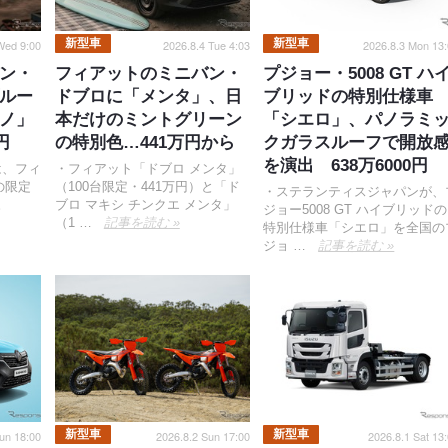
新型車
新型車
Wed 9:00
2026.8.4 Tue 4:03
2026.8.3 Mon 13:
ン・
フィアットのミニバン・
プジョー・5008 GT ハ
ルー
ドブロに「メンタ」、日
ブリッドの特別仕様車
ノ」
本だけのミントグリーン
「シエロ」、パノラミ
円
の特別色…441万円から
クガラスルーフで開放
を演出 638万6000円
は、フィ
・フィアット「ドブロ メンタ」
の限定
（100台限定・441万円）と「ド
・ステランティスジャパンが、
。
ブロ マキシ チンクエ メンタ」
ジョー5008 GT ハイブリッドの
（1 …
記事を読む »
特別仕様車「シエロ」を全国の
ジョ …
記事を読む »
新型車
新型車
un 18:00
2026.8.2 Sun 17:00
2026.8.1 Sat 13