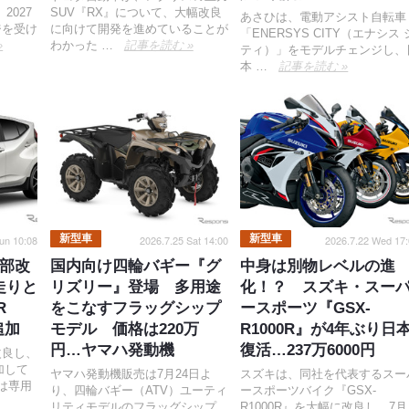
2027
SUV『RX』について、大幅改良
あさひは、電動アシスト自転車
ジを受け
に向けて開発を進めていることが
「ENERSYS CITY（エナシス 
»
わかった …
記事を読む »
ティ）」をモデルチェンジし、
本 …
記事を読む »
新型車
新型車
un 10:08
2026.7.25 Sat 14:00
2026.7.22 Wed 17:
部改
国内向け四輪バギー『グ
中身は別物レベルの進
走りと
リズリー』登場 多用途
化！？ スズキ・スー
R
をこなすフラッグシップ
ースポーツ『GSX-
追加
モデル 価格は220万
R1000R』が4年ぶり日
円…ヤマハ発動機
復活…237万6000円
改良し、
加して
ヤマハ発動機販売は7月24日よ
スズキは、同社を代表するスー
Tは専用
り、四輪バギー（ATV）ユーティ
ースポーツバイク『GSX-
リティモデルのフラッグシップ
R1000R』を大幅に改良し、7月