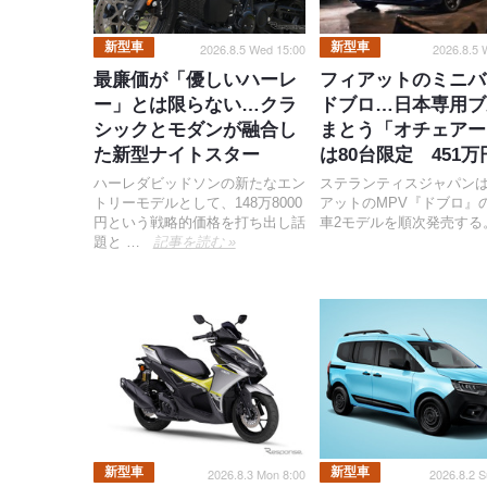
新型車
新型車
2026.8.5 Wed 15:00
2026.8.5 
最廉価が「優しいハーレ
フィアットのミニバ
ー」とは限らない…クラ
ドブロ…日本専用ブ
シックとモダンが融合し
まとう「オチェアー
た新型ナイトスター
は80台限定 451万
ハーレダビッドソンの新たなエン
ステランティスジャパン
トリーモデルとして、148万8000
アットのMPV『ドブロ』
円という戦略的価格を打ち出し話
車2モデルを順次発売する
題と …
記事を読む »
新型車
新型車
2026.8.3 Mon 8:00
2026.8.2 S