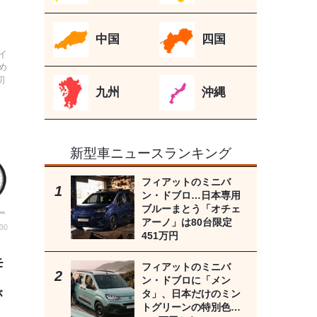
ラ
中国
四国
イ
め
初
九州
沖縄
新型車ニュースランキング
フィアットのミニバ
ン・ドブロ…日本専用
ブルーまとう「オチェ
アーノ」は80台限定
:30
451万円
モ
フィアットのミニバ
ト
ン・ドブロに「メン
タ」、日本だけのミン
が
トグリーンの特別色…