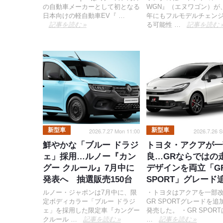
の自動車メーカーとして初となる
WGN』（エヌワゴン）が、
日本向けの軽自動車EV『 …
年にもフルモデルチェン
記事を読む »
る可能性 …
記事を読む 
新型車
新型車
2026.7.27 Mon 11:00
2026.7.26 S
鮮やかな「ブルー ドラジ
トヨタ・アクアが一
ェ」採用…ルノー『カン
良…GRならではの
グー クルール』7月中に
デザインを両立「G
発表へ 抽選販売150台
SPORT」グレード
ルノー・ジャポンは7月中に、限
・トヨタはアクアを一部
定ボディカラー「ブルー ドラジ
GR SPORTグレードを追
ェ」を採用した限定車『カングー
発売した。 ・GR SPOR
クルール …
記事を読む »
…
記事を読む »