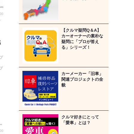
00
イ
【クルマ疑問Q＆A】
ッ
カーオーナーの素朴な
疑問に「プロが答え
感
る」シリーズ！
プ
プ
カーメーカー「旧車」
関連プロジェクトの全
貌
クルマ好きにとって
「愛車」とは？
:00