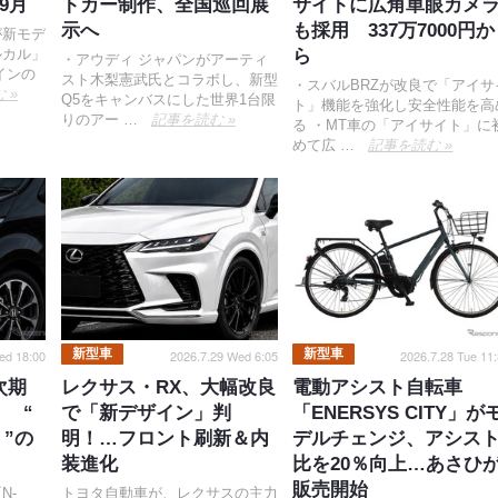
9月
トカー制作、全国巡回展
サイトに広角単眼カメ
示へ
も採用 337万7000円か
が新モデ
ルカル」
ら
・アウディ ジャパンがアーティ
インの
スト木梨憲武氏とコラボし、新型
・スバルBRZが改良で「アイサ
 »
Q5をキャンバスにした世界1台限
ト」機能を強化し安全性能を高
りのアー …
記事を読む »
る ・MT車の「アイサイト」に
めて広 …
記事を読む »
新型車
新型車
ed 18:00
2026.7.29 Wed 6:05
2026.7.28 Tue 11
次期
レクサス・RX、大幅改良
電動アシスト自転車
 “
で「新デザイン」判
「ENERSYS CITY」が
”の
明！…フロント刷新＆内
デルチェンジ、アシス
装進化
比を20％向上…あさひ
販売開始
N-
トヨタ自動車が、レクサスの主力