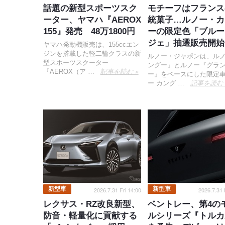
話題の新型スポーツスク
モチーフはフランス
ーター、ヤマハ『AEROX
統菓子…ルノー・カ
155』発売 48万1800円
ーの限定色「ブルー
ジェ」抽選販売開始
ヤマハ発動機販売は、155ccエン
ジンを搭載した軽二輪クラスの新
ルノー・ジャポンは、ル
型スポーツスクーター
ングー』とルノー『グラ
『AEROX（ア …
記事を読む »
ー』をベースにした限定
ー カング …
記事を読む 
新型車
新型車
2026.7.31 Fri 14:00
2026.7.31 
レクサス・RZ改良新型、
ベントレー、第4の
防音・軽量化に貢献する
ルシリーズ『トルカ