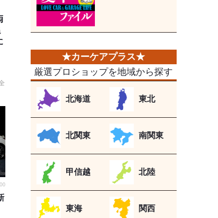
両
追
に
厳選プロショップを地域から探す
用
全
北海道
東北
北関東
南関東
甲信越
北陸
:00
新
東海
関西
イ