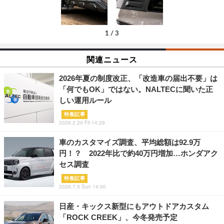
1
/
3
関連ニュース
2026年夏の制度改正、「改造車の届出不要」は
「何でもOK」ではない。NALTECに聞いた正
しい運用ルール
特集記事
2026.2.20 Fri 14:29
車のカスタマイズ調査、平均総額は92.9万
円！？ 2022年比で約40万円増加…ホンダアク
セス調査
特集記事
2026.7.5 Sun 14:00
日産・キックス新型にもアウトドアカスタム
「ROCK CREEK」、今冬発売予定