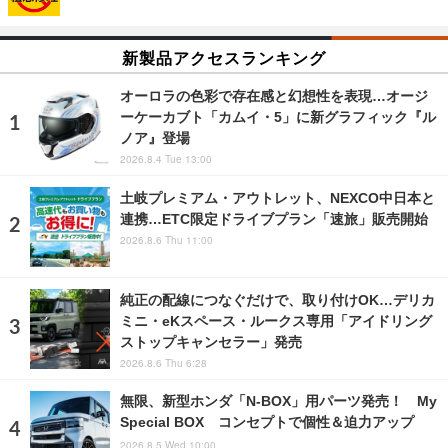
新製品アクセスランキング
オーロラの色彩で存在感と幻想性を表現…オージ
ーケーカブト「カムイ・5」に新グラフィック『ル
ノア』登場
2026.8.4 Tue 13:00
土岐プレミアム・アウトレット、NEXCO中日本と
連携…ETC限定ドライブプラン「速旅」販売開始
2026.8.6 Thu 11:00
純正の配線につなぐだけで、取り付けOK…デリカ
ミニ・eKスペース・ルークス専用「アイドリング
ストップキャンセラー」発売
2026.8.6 Thu 6:28
無限、新型ホンダ「N-BOX」用パーツ発売！ My
Special BOX コンセプトで個性＆迫力アップ
2026.8.5 Wed 10:00