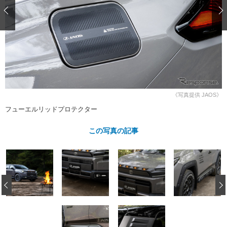
ショップレポート
愛車 File
ディテイリング
自動車豆知識
ストップ！不具合修理＆粗悪修理
ディテイリング
洗車
鈑金・塗装
鈑金・塗装
ヘッドライト磨き
コーティング
小キズ直し
防錆
特集記事
フィルム・ラッピング
ストップ 不具合修理＆粗悪修理
カーメーカー「旧車」関連プロジェ
ショップ紹介
クト
ショップレポート
プロショップ検索
レストア
《写真提供 JAOS》
コラム
フューエルリッドプロテクター
カーメーカー「旧車」関連プロジ
コラム
イベント
ェクト
インタビュー
この写真の記事
イベント告知
イベントレポート
‹