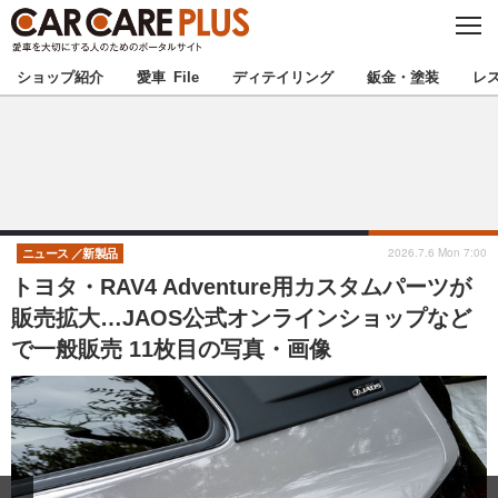
C
L
O
★カーケアプラス認定★
厳選プロショップを地域から探す
S
ショップ紹介
愛車 File
ディテイリング
鈑金・塗装
レ
E
北海道
東北
北関東
南関東
甲信越
北陸
2026.7.6 Mon 7:00
ニュース
新製品
トヨタ・RAV4 Adventure用カスタムパーツが
東海
関西
販売拡大…JAOS公式オンラインショップなど
で一般販売 11枚目の写真・画像
中国
四国
九州
沖縄
注目の記事