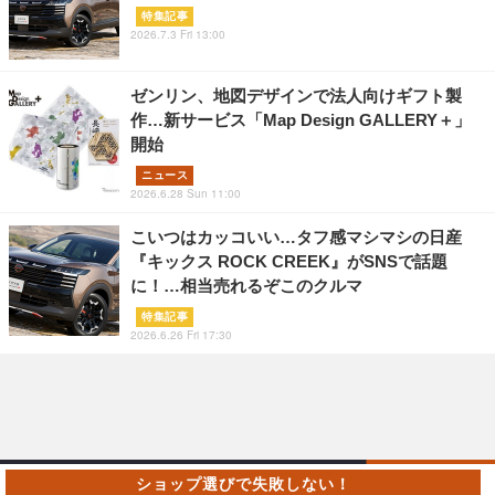
特集記事
2026.7.3 Fri 13:00
ゼンリン、地図デザインで法人向けギフト製
作…新サービス「Map Design GALLERY＋」
開始
ニュース
2026.6.28 Sun 11:00
こいつはカッコいい…タフ感マシマシの日産
『キックス ROCK CREEK』がSNSで話題
に！…相当売れるぞこのクルマ
特集記事
2026.6.26 Fri 17:30