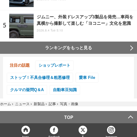
ジムニー、外装ドレスアップ3製品を発売…車両を
真横から撮影して楽しむ「ヨコニー」文化を意識
2026.8.4 Tue 5:10
ランキングをもっと見る
注目の話題
ショップレポート
ストップ！不具合修理＆粗悪修理
愛車 File
クルマの疑問Q＆A
自動車豆知識
ホーム
›
ニュース
›
新製品
›
記事
›
写真・画像
TOP
X
home
Facebook
Instagram