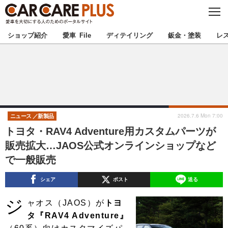
C
L
O
★カーケアプラス認定★
厳選プロショップを地域から探す
S
ショップ紹介
愛車 File
ディテイリング
鈑金・塗装
レ
E
北海道
東北
北関東
南関東
甲信越
北陸
2026.7.6 Mon 7:00
ニュース
新製品
トヨタ・RAV4 Adventure用カスタムパーツが
東海
関西
販売拡大…JAOS公式オンラインショップなど
で一般販売
中国
四国
シェア
ポスト
送る
九州
沖縄
ジ
ャオス（JAOS）が
トヨ
注目の記事
タ『RAV4 Adventure』