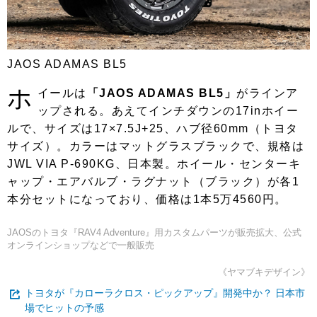
JAOS ADAMAS BL5
ホ
イールは
「JAOS ADAMAS BL5」
がラインア
ップされる。あえてインチダウンの17inホイー
ルで、サイズは17×7.5J+25、ハブ径60mm（トヨタ
サイズ）。カラーはマットグラスブラックで、規格は
JWL VIA P-690KG、日本製。ホイール・センターキ
ャップ・エアバルブ・ラグナット（ブラック）が各1
本分セットになっており、価格は1本5万4560円。
JAOSのトヨタ『RAV4 Adventure』用カスタムパーツが販売拡大、公式
オンラインショップなどで一般販売
《ヤマブキデザイン》
トヨタが『カローラクロス・ピックアップ』開発中か？ 日本市
場でヒットの予感