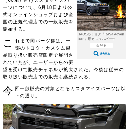
（60系）向けカスタマイズパ
ショップレポート
愛車 File
ディテイリング
ーツについて、6月18日より公
自動車豆知識
ストップ！不具合修理＆粗悪修理
ディテイリング
洗車
式オンラインショップおよび全
鈑金・塗装
国の正規代理店での一般販売を
鈑金・塗装
ヘッドライト磨き
コーティング
小キズ直し
防錆
特集記事
開始する。
JAOSのトヨタ『RAV4 Adven
フィルム・ラッピング
ストップ 不具合修理＆粗悪修理
カーメーカー「旧車」関連プロジェ
ショップ紹介
ture』用カスタムパーツ
こ
れまで同パーツ群は、一
クト
全 16 枚
部のトヨタ・カスタム製
ショップレポート
プロショップ検索
レストア
拡大写真
品取り扱い販売店限定で展開さ
コラム
カーメーカー「旧車」関連プロジ
れていたが、ユーザーからの要
コラム
イベント
ェクト
望を受けて販売チャネルが拡大された。今後は従来の
インタビュー
イベント告知
イベントレポート
取り扱い販売店での販売も継続される。
今
回一般販売の対象となるカスタマイズパーツは以
下の通り。