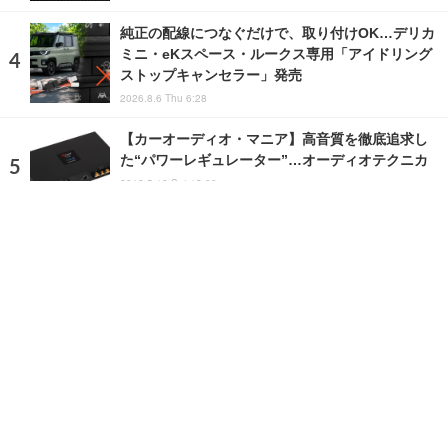
純正の配線につなぐだけで、取り付けOK…デリカ
ミニ・eKスペース・ルークス専用「アイドリング
ストップキャンセラー」発売
2026.8.6 Thu 6:28
【カーオーディオ・マニア】高音質を徹底追求し
た“パワーレギュレーター”…オーディオテクニカ
2018.5.19 Sat 18:00
ランキングをもっと見る
注目の話題
ショップレポート
ストップ！不具合修理＆粗悪修理
愛車 File
クルマの疑問Q＆A
自動車豆知識
ホーム
›
ニュース
›
新製品
›
記事