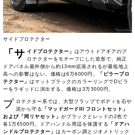
サイドプロテクター
「サ
イドプロテクター」
はアウトドアギアのプ
ロテクターをモチーフにした造形で、純正
ドアパネル最外側から約13mm拡張されるが最低地上
高への影響はない。価格は6万6000円。
「ピラープロ
テクター」
はマットブラックのカラーリングでDピラ
ーをラギッドに演出する。価格は3万3000円。
プ
ロテクター系では、大型フラップでボディを石や
泥から守る
「マッドガードIII フロントセット」
および「同リヤセット」
がブラックとレッドの2色で
各1万6500円。ドアハンドル周辺を保護する
「ドアハ
ンドルプロテクター」
はカーボン調とジオメトリック