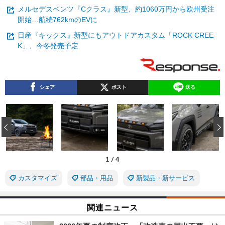
メルセデスベンツ『Cクラス』新型、約1060万円から欧州受注
開始…航続762kmのEVに
日産『キックス』新型にもアウトドアカスタム「ROCK CREE
K」、今冬発売予定
シェア
ポスト
送る
‹
1
/
4
カスタマイズ
部品・用品
新製品・新サービス
関連ニュース