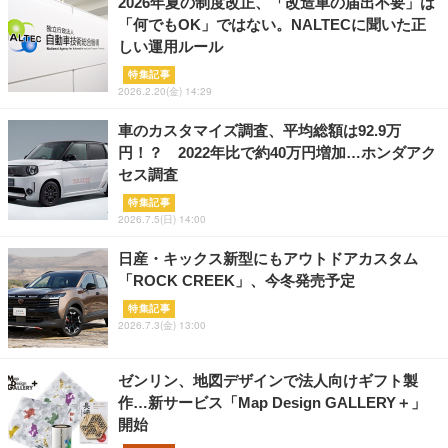
2026年夏の制度改正、「改造車の届出不要」は
「何でもOK」ではない。NALTECに聞いた正
しい運用ルール
特集記事
2026.2.20(金) 14:29
車のカスタマイズ調査、平均総額は92.9万
円！？ 2022年比で約40万円増加…ホンダアク
セス調査
特集記事
2026.7.5(日) 14:00
日産・キックス新型にもアウトドアカスタム
「ROCK CREEK」、今冬発売予定
特集記事
2026.7.3(金) 13:00
ゼンリン、地図デザインで法人向けギフト製
作…新サービス「Map Design GALLERY＋」
開始