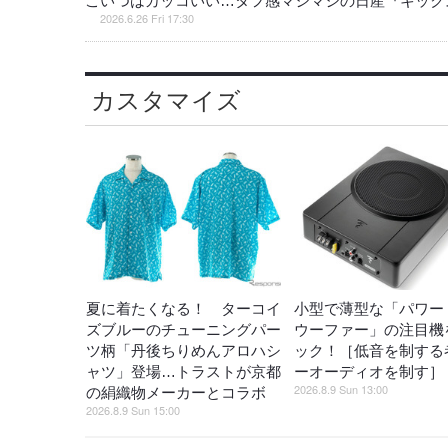
こいつはカッコいい…タフ感マシマシの日産『キックス 
2026.6.26 Fri 17:30
カスタマイズ
夏に着たくなる！ ターコイ
小型で薄型な「パワー
ズブルーのチューニングパー
ウーファー」の注目機
ツ柄「丹後ちりめんアロハシ
ック！［低音を制する
ャツ」登場…トラストが京都
ーオーディオを制す］
2026.8.9 Sun 13:00
の絹織物メーカーとコラボ
2026.8.9 Sun 15:00