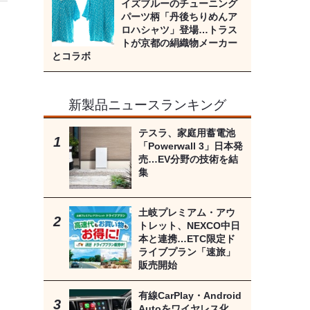
イズブルーのチューニング
パーツ柄「丹後ちりめんア
ロハシャツ」登場…トラス
トが京都の絹織物メーカー
とコラボ
新製品ニュースランキング
テスラ、家庭用蓄電池
「Powerwall 3」日本発
売…EV分野の技術を結
集
土岐プレミアム・アウ
トレット、NEXCO中日
本と連携…ETC限定ド
ライブプラン「速旅」
販売開始
有線CarPlay・Android
Autoをワイヤレス化、