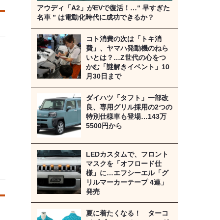
アウディ「A2」がEVで復活！…“ 早すぎた
名車 ” は電動化時代に成功できるか？
コト消費の次は「トキ消
費」、ヤマハ発動機のねら
いとは？…Z世代の心をつ
かむ「謎解きイベント」10
月30日まで
ダイハツ「タフト」一部改
良、専用グリル採用の2つの
特別仕様車も登場…143万
5500円から
LEDカスタムで、フロント
マスクを「オフロード仕
様」に…エフシーエル「グ
リルマーカーテープ 4連」
発売
夏に着たくなる！ ターコ