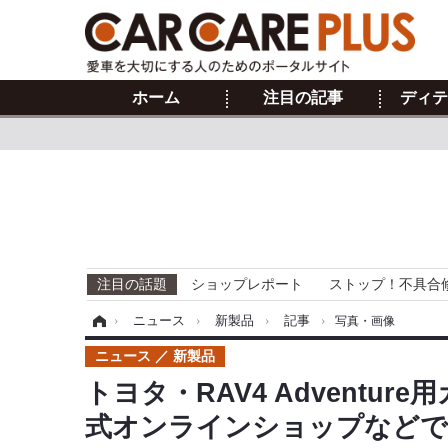
ホーム
注目の記事
ディテ
注目の話題
ショップレポート
ストップ！不具合
ホーム
›
ニュース
›
新製品
›
記事
›
写真・画像
ニュース
新製品
トヨタ・RAV4 Adventu
式オンラインショップなどで