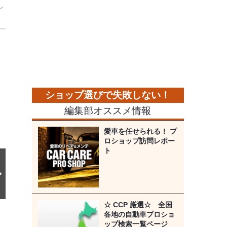
ン
次
の
画
像
編集部オススメ情報
愛車を任せられる！ プ
ロショップ訪問レポー
ト
☆ CCP 厳選☆ 全国
各地の自動車プロショ
ップ検索一覧ページ