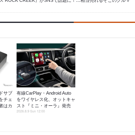
ROCK CREEK』がSNSで話題に！…相当売れるぞこのクルマ
ドサブ
有線CarPlay・Android Auto
をチェ
をワイヤレス化、オットキャ
者はカ
スト『ミニ・オーラ』発売
2026.8.9 Sun 12:00