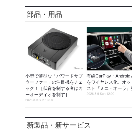
部品・用品
小型で薄型な「パワードサブ
有線CarPlay・Android 
ウーファー」の注目機をチェ
をワイヤレス化、オッ
ック！［低音を制する者はカ
スト『ミニ・オーラ』
2026.8.9 Sun 12:00
ーオーディオを制す］
2026.8.9 Sun 13:00
新製品・新サービス