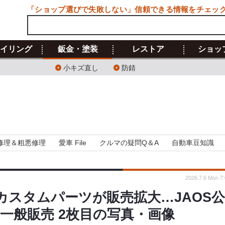
「ショップ選びで失敗しない」信頼できる情報をチェッ
イリング
鈑金・塗装
レストア
ショッ
小キズ直し
防錆
修理＆粗悪修理
愛車 File
クルマの疑問Q＆A
自動車豆知識
2026.7.6 Mon 7
re用カスタムパーツが販売拡大…JAOS
一般販売 2枚目の写真・画像