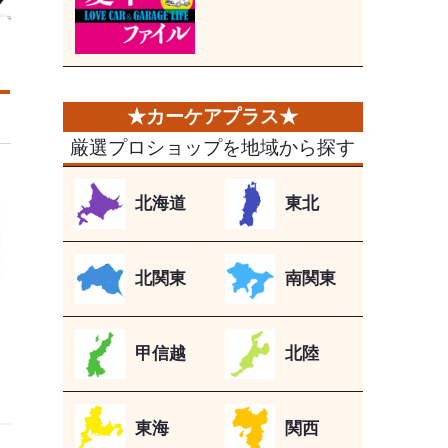
厳選プロショップを地域から探す
北海道
東北
北関東
南関東
甲信越
北陸
東海
関西