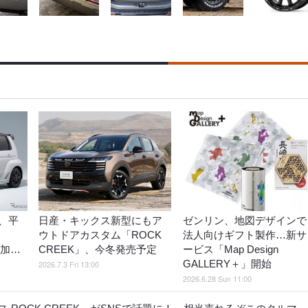
、平
日産・キックス新型にもア
ゼンリン、地図デザインで
？
ウトドアカスタム「ROCK
法人向けギフト製作…新サ
増加…
CREEK」、今冬発売予定
ービス「Map Design
GALLERY＋」開始
2026.7.3 Fri 13:00
2026.6.28 Sun 11:00