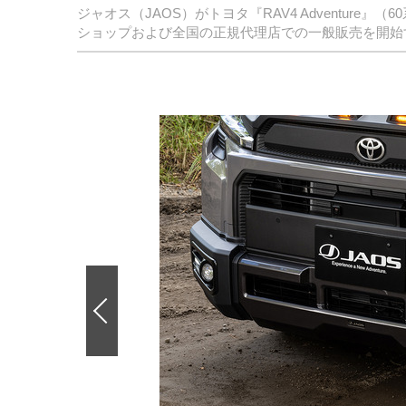
ジャオス（JAOS）がトヨタ『RAV4 Adventur
ショップおよび全国の正規代理店での一般販売を開始
前
の
画
像